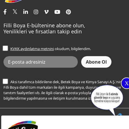
İletişim Bilgilerimiz
Tavan Boyaları
Renk Danışma
Momento Tek
Şampanya Rengi
Ev Bakım ve Hobi Boyaları
Filli Ustam
Sentomaxx Sentetik Boya
Haki Rengi
Yatak Odası Renkleri
Sıkça Sorulan Sorular
Sentomaxx İpeksi Mat
Filli Boya E-bültenine abone olun,
Açık Mavi Rengi
Yenilikleri ve fırsatları takip edin
Ücretsiz Yalıtım Keşif Hizmeti
Momento Life
Bej Rengi
İşlem Rehberi
Frezya Rengi
KVKK aydınlatma metnini
okudum, bilgilendim.
Bilgi Toplumu Hizmetleri
İnternet Sitesi Kullanım Koşulları
KVKK Talep Formu
KVKK Aydınlatma Metni
Aksi tarafımca bildirilene dek, Betek Boya ve Kimya Sanayi A.Ş.'nin
X
Filli Boya dahil tüm markaları ile ilgili kampanya, duyuru, hizmetler ve
tanıtım faaliyetleri vb. ile ilgili olarak e-posta yoluyla şahsıma
bilgilendirme yapılmasına ve iletişim kurulmasına izin veriyorum.
© Filli Boya 2026. Tüm Hakları Saklıdır.