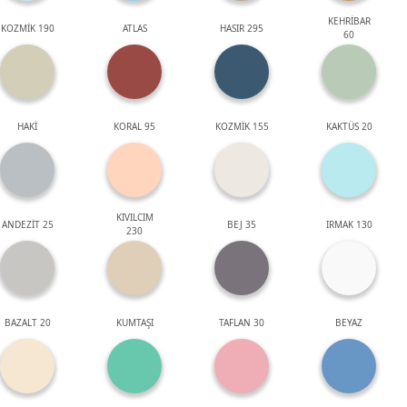
KEHRİBAR
KOZMİK 190
ATLAS
HASIR 295
60
HAKİ
KORAL 95
KOZMİK 155
KAKTÜS 20
KIVILCIM
ANDEZİT 25
BEJ 35
IRMAK 130
230
BAZALT 20
KUMTAŞI
TAFLAN 30
BEYAZ