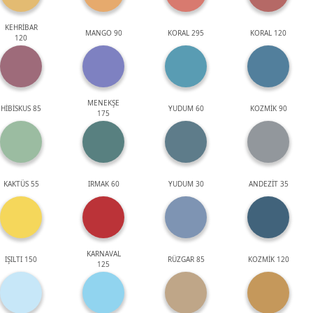
KEHRİBAR
MANGO 90
KORAL 295
KORAL 120
120
MENEKŞE
HİBİSKUS 85
YUDUM 60
KOZMİK 90
175
KAKTÜS 55
IRMAK 60
YUDUM 30
ANDEZİT 35
KARNAVAL
IŞILTI 150
RÜZGAR 85
KOZMİK 120
125