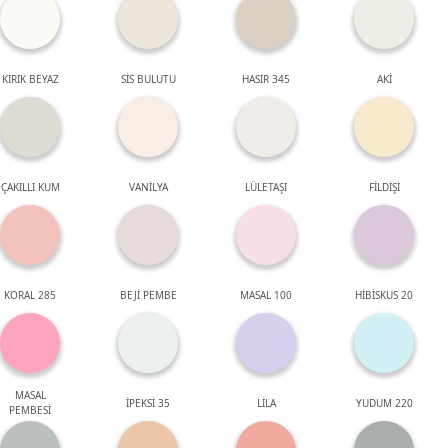
KIRIK BEYAZ
SİS BULUTU
HASIR 345
AKİ
ÇAKILLI KUM
VANİLYA
LÜLETAŞI
FİLDİŞİ
KORAL 285
BEJİ PEMBE
MASAL 100
HİBİSKUS 20
MASAL
İPEKSİ 35
LİLA
YUDUM 220
PEMBESİ