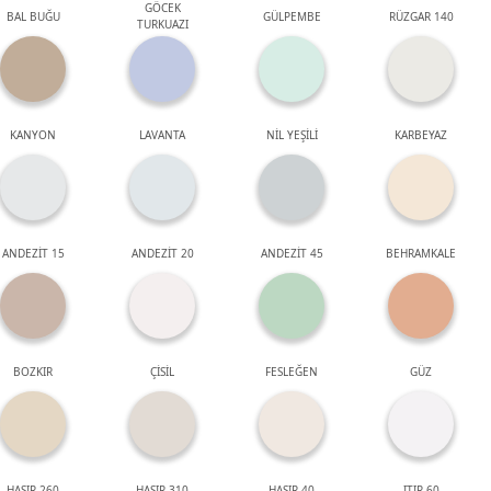
GÖCEK
BAL BUĞU
GÜLPEMBE
RÜZGAR 140
TURKUAZI
KANYON
LAVANTA
NİL YEŞİLİ
KARBEYAZ
ANDEZİT 15
ANDEZİT 20
ANDEZİT 45
BEHRAMKALE
BOZKIR
ÇİSİL
FESLEĞEN
GÜZ
HASIR 260
HASIR 310
HASIR 40
ITIR 60