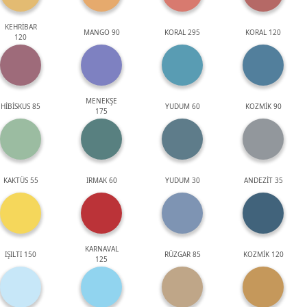
KEHRİBAR
MANGO 90
KORAL 295
KORAL 120
120
MENEKŞE
HİBİSKUS 85
YUDUM 60
KOZMİK 90
175
KAKTÜS 55
IRMAK 60
YUDUM 30
ANDEZİT 35
KARNAVAL
IŞILTI 150
RÜZGAR 85
KOZMİK 120
125