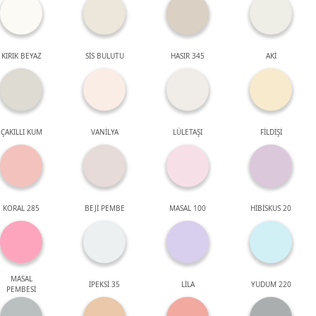
KIRIK BEYAZ
SİS BULUTU
HASIR 345
AKİ
ÇAKILLI KUM
VANİLYA
LÜLETAŞI
FİLDİŞİ
KORAL 285
BEJİ PEMBE
MASAL 100
HİBİSKUS 20
MASAL
İPEKSİ 35
LİLA
YUDUM 220
PEMBESİ