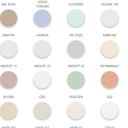
GÖCEK
BAL BUĞU
GÜLPEMBE
RÜZGAR 140
TURKUAZI
KANYON
LAVANTA
NİL YEŞİLİ
KARBEYAZ
ANDEZİT 15
ANDEZİT 20
ANDEZİT 45
BEHRAMKALE
BOZKIR
ÇİSİL
FESLEĞEN
GÜZ
HASIR 260
HASIR 310
HASIR 40
ITIR 60