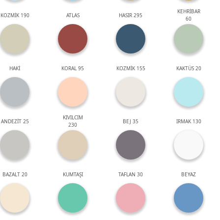
KEHRİBAR
KOZMİK 190
ATLAS
HASIR 295
60
HAKİ
KORAL 95
KOZMİK 155
KAKTÜS 20
KIVILCIM
ANDEZİT 25
BEJ 35
IRMAK 130
230
BAZALT 20
KUMTAŞI
TAFLAN 30
BEYAZ