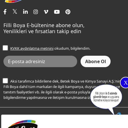
İletişim Bilgilerimiz
Tavan Boyaları
Renk Danışma
Momento Tek
Şampanya Rengi
Ev Bakım ve Hobi Boyaları
Filli Ustam
Sentomaxx Sentetik Boya
Haki Rengi
Yatak Odası Renkleri
Sıkça Sorulan Sorular
Sentomaxx İpeksi Mat
Filli Boya E-bültenine abone olun,
Açık Mavi Rengi
Yenilikleri ve fırsatları takip edin
Ücretsiz Yalıtım Keşif Hizmeti
Momento Life
Bej Rengi
İşlem Rehberi
Frezya Rengi
KVKK aydınlatma metnini
okudum, bilgilendim.
Bilgi Toplumu Hizmetleri
İnternet Sitesi Kullanım Koşulları
KVKK Talep Formu
KVKK Aydınlatma Metni
Aksi tarafımca bildirilene dek, Betek Boya ve Kimya Sanayi A.Ş.'nin
X
Filli Boya dahil tüm markaları ile ilgili kampanya, duyuru, hizmetler ve
tanıtım faaliyetleri vb. ile ilgili olarak e-posta yoluyla şahsıma
bilgilendirme yapılmasına ve iletişim kurulmasına izin veriyorum.
© Filli Boya 2026. Tüm Hakları Saklıdır.