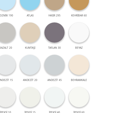
OZMİK 190
ATLAS
HASIR 295
KEHRİBAR 60
BAZALT 20
KUMTAŞI
TAFLAN 30
BEYAZ
NDEZİT 15
ANDEZİT 20
ANDEZİT 45
BEHRAMKALE
İPEKSİ 10
İPEKSİ 15
İPEKSİ 40
İPEKSİ 60