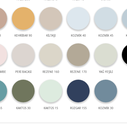
R
KEHRİBAR 90
KİLTAŞI
KOZMİK 40
KOZMİK 45
EMBE
PERİ BACASI
REZENE 160
REZENE 170
YAĞ YEŞİLİ
55
KAKTÜS 30
KAKTÜS 15
RÜZGAR 155
KOZMİK 30