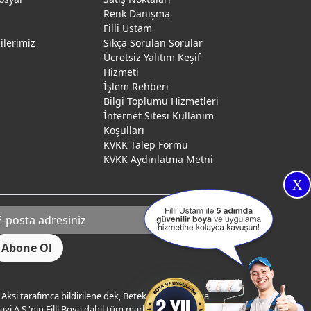
Renk Danışma
ı
Filli Ustam
gilerimiz
Sıkça Sorulan Sorular
Ücretsiz Yalıtım Keşif
Hizmeti
İşlem Rehberi
Bilgi Toplumu Hizmetleri
İnternet Sitesi Kullanım
Koşulları
KVKK Talep Formu
KVKK Aydınlatma Metni
X
Aksi tarafımca bildirilene dek, Betek Boya ve Kimya
yi A.Ş.'nin Filli Boya dahil tüm markaları ile ilgili