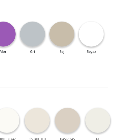
Mor
Gri
Bej
Beyaz
IRIK BEYAZ
SİS BULUTU
HASIR 345
AKİ