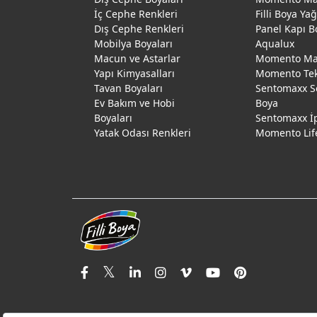
İç Cephe Renkleri
Filli Boya Ya
Dış Cephe Renkleri
Panel Kapı B
Mobilya Boyaları
Aqualux
Macun ve Astarlar
Momento Max
Yapı Kimyasalları
Momento Te
Tavan Boyaları
Sentomaxx S
Ev Bakım ve Hobi
Boya
Boyaları
Sentomaxx İ
Yatak Odası Renkleri
Momento Lif