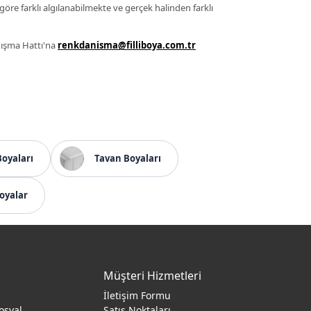
 göre farklı algılanabilmekte ve gerçek halinden farklı
anışma Hattı'na
renkdanisma@filliboya.com.tr
Boyaları
Tavan Boyaları
oyalar
Müşteri Hizmetleri
İletişim Formu
osyal
Satış Noktaları