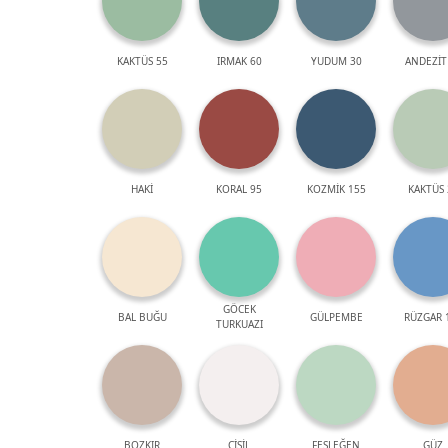
KAKTÜS 55
IRMAK 60
YUDUM 30
ANDEZİT
HAKİ
KORAL 95
KOZMİK 155
KAKTÜS 
GÖCEK
BAL BUĞU
GÜLPEMBE
RÜZGAR 
TURKUAZI
BOZKIR
ÇİSİL
FESLEĞEN
GÜZ