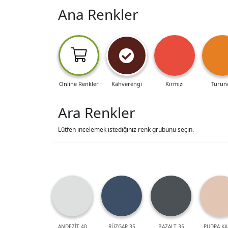
Ana Renkler
Online Renkler
Kahverengi
Kırmızı
Turun
Ara Renkler
Lütfen incelemek istediğiniz renk grubunu seçin.
ANDEZİT 40
RÜZGAR 35
BAZALT 35
PUDRA KA