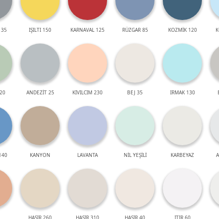
 35
IŞILTI 150
KARNAVAL 125
RÜZGAR 85
KOZMİK 120
K
20
ANDEZİT 25
KIVILCIM 230
BEJ 35
IRMAK 130
140
KANYON
LAVANTA
NİL YEŞİLİ
KARBEYAZ
A
HASIR 260
HASIR 310
HASIR 40
ITIR 60