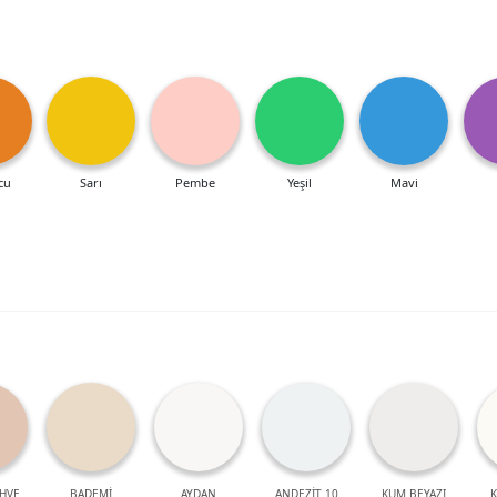
cu
Sarı
Pembe
Yeşil
Mavi
HVE
BADEMİ
AYDAN
ANDEZİT 10
KUM BEYAZI
K