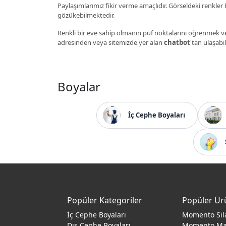
Paylaşımlarımız fikir verme amaçlıdır. Görseldeki renkler P
gözükebilmektedir.
Renkli bir eve sahip olmanın püf noktalarını öğrenmek ve
adresinden veya sitemizde yer alan
chatbot
'tan ulaşabil
Boyalar
İç Cephe Boyaları
Popüler Kategoriler
Popüler Ür
İç Cephe Boyaları
Momento Sil
Dış Cephe Boyaları
Momento M