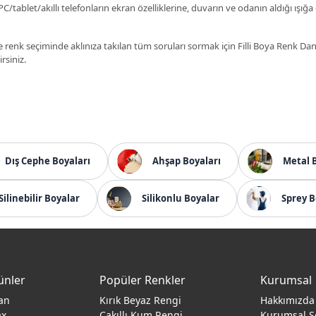
C/tablet/akıllı telefonların ekran özelliklerine, duvarın ve odanın aldığı ışığa
 renk seçiminde aklınıza takılan tüm soruları sormak için Filli Boya Renk D
irsiniz.
Dış Cephe Boyaları
Ahşap Boyaları
Metal 
Silinebilir Boyalar
Silikonlu Boyalar
Sprey B
ünler
Popüler Renkler
Kurumsal
an
Kırık Beyaz Rengi
Hakkımızda
ax
Çakıllı Kum Rengi
Kurumsal S