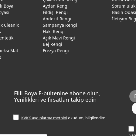
ğlı Boya
Aydan Rengi
Sorumluluk
oyası
Fildişi Rengi
Basın Odas
Andezit Rengi
İletişim Bil
 Cleanix
Şampanya Rengi
k
Haki Rengi
entetik
Açık Mavi Rengi
Bej Rengi
peksi Mat
Frezya Rengi
e
Filli Boya E-bültenine abone olun,
Yenilikleri ve fırsatları takip edin
KVKK aydınlatma metnini
okudum, bilgilendim.
Sana