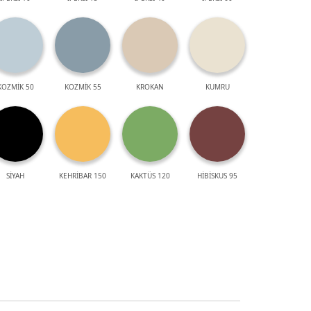
KOZMİK 50
KOZMİK 55
KROKAN
KUMRU
SİYAH
KEHRİBAR 150
KAKTÜS 120
HİBİSKUS 95