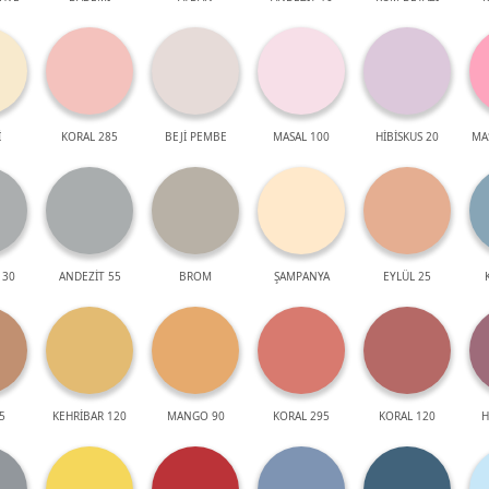
İ
KORAL 285
BEJİ PEMBE
MASAL 100
HİBİSKUS 20
MA
 30
ANDEZİT 55
BROM
ŞAMPANYA
EYLÜL 25
5
KEHRİBAR 120
MANGO 90
KORAL 295
KORAL 120
H