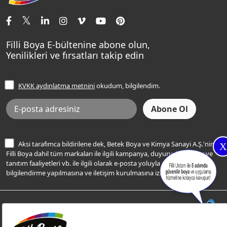
İletişim Bilgilerimiz
Tavan Boyaları
Renk Danışma
Momento Tek
Şampanya Rengi
Ev Bakım ve Hobi Boyaları
Filli Ustam
Sentomaxx Sentetik Boya
Haki Rengi
Yatak Odası Renkleri
Sıkça Sorulan Sorular
Sentomaxx İpeksi Mat
Filli Boya E-bültenine abone olun,
Açık Mavi Rengi
Yenilikleri ve fırsatları takip edin
Ücretsiz Yalıtım Keşif Hizmeti
Momento Life
Bej Rengi
İşlem Rehberi
Frezya Rengi
KVKK aydınlatma metnini
okudum, bilgilendim.
Bilgi Toplumu Hizmetleri
İnternet Sitesi Kullanım Koşulları
KVKK Talep Formu
KVKK Aydınlatma Metni
Aksi tarafımca bildirilene dek, Betek Boya ve Kimya Sanayi A.Ş.'nin
X
Filli Boya dahil tüm markaları ile ilgili kampanya, duyuru, hizmetler ve
tanıtım faaliyetleri vb. ile ilgili olarak e-posta yoluyla şahsıma
bilgilendirme yapılmasına ve iletişim kurulmasına izin veriyorum.
© Filli Boya 2026. Tüm Hakları Saklıdır.