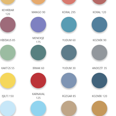
KEHRİBAR
MANGO 90
KORAL 295
KORAL 120
120
MENEKŞE
HİBİSKUS 85
YUDUM 60
KOZMİK 90
175
KAKTÜS 55
IRMAK 60
YUDUM 30
ANDEZİT 35
KARNAVAL
IŞILTI 150
RÜZGAR 85
KOZMİK 120
125