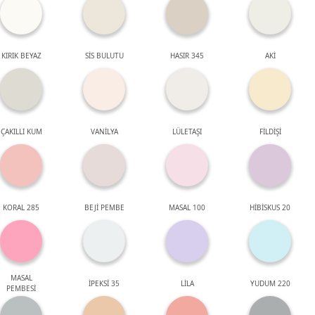
KIRIK BEYAZ
SİS BULUTU
HASIR 345
AKİ
ÇAKILLI KUM
VANİLYA
LÜLETAŞI
FİLDİŞİ
KORAL 285
BEJİ PEMBE
MASAL 100
HİBİSKUS 20
MASAL
İPEKSİ 35
LİLA
YUDUM 220
PEMBESİ