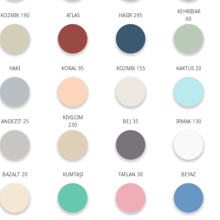
KEHRİBAR
KOZMİK 190
ATLAS
HASIR 295
60
HAKİ
KORAL 95
KOZMİK 155
KAKTÜS 20
KIVILCIM
ANDEZİT 25
BEJ 35
IRMAK 130
230
BAZALT 20
KUMTAŞI
TAFLAN 30
BEYAZ