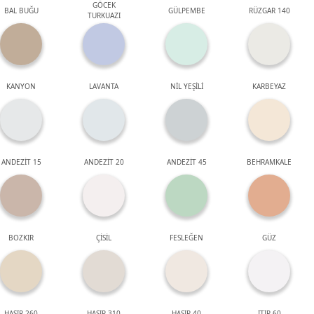
GÖCEK
BAL BUĞU
GÜLPEMBE
RÜZGAR 140
TURKUAZI
KANYON
LAVANTA
NİL YEŞİLİ
KARBEYAZ
ANDEZİT 15
ANDEZİT 20
ANDEZİT 45
BEHRAMKALE
BOZKIR
ÇİSİL
FESLEĞEN
GÜZ
HASIR 260
HASIR 310
HASIR 40
ITIR 60