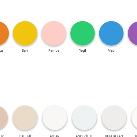
cu
Sarı
Pembe
Yeşil
Mavi
HVE
BADEMİ
AYDAN
ANDEZİT 10
KUM BEYAZI
K