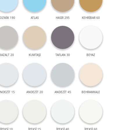
OZMİK 190
ATLAS
HASIR 295
KEHRİBAR 60
BAZALT 20
KUMTAŞI
TAFLAN 30
BEYAZ
NDEZİT 15
ANDEZİT 20
ANDEZİT 45
BEHRAMKALE
İPEKSİ 10
İPEKSİ 15
İPEKSİ 40
İPEKSİ 60