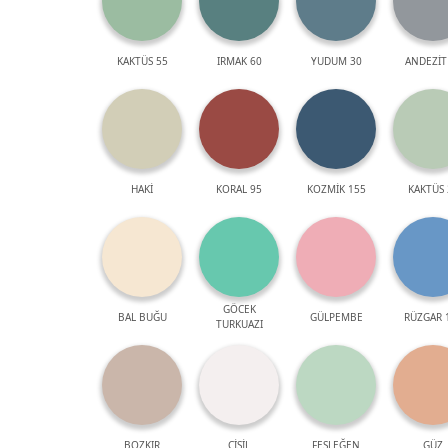
KAKTÜS 55
IRMAK 60
YUDUM 30
ANDEZİT
HAKİ
KORAL 95
KOZMİK 155
KAKTÜS 
GÖCEK
BAL BUĞU
GÜLPEMBE
RÜZGAR 
TURKUAZI
BOZKIR
ÇİSİL
FESLEĞEN
GÜZ