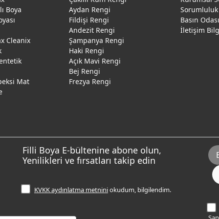
ğlı Boya
Aydan Rengi
Sorumluluk
oyası
Fildişi Rengi
Basın Odas
Andezit Rengi
İletişim Bil
 Cleanix
Şampanya Rengi
k
Haki Rengi
entetik
Açık Mavi Rengi
Bej Rengi
peksi Mat
Frezya Rengi
e
Filli Boya E-bültenine abone olun,
Yenilikleri ve fırsatları takip edin
KVKK aydınlatma metnini
okudum, bilgilendim.
Sana