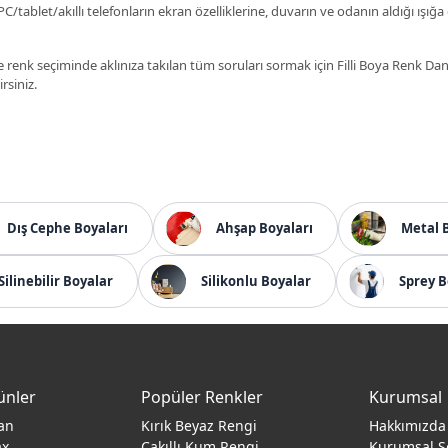
C/tablet/akıllı telefonların ekran özelliklerine, duvarın ve odanın aldığı ışığa
 renk seçiminde aklınıza takılan tüm soruları sormak için Filli Boya Renk D
irsiniz.
Dış Cephe Boyaları
Ahşap Boyaları
Metal 
Silinebilir Boyalar
Silikonlu Boyalar
Sprey B
ünler
Popüler Renkler
Kurumsal
an
Kırık Beyaz Rengi
Hakkımızda
ax
Çakıllı Kum Rengi
Kurumsal S