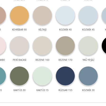
R
KEHRİBAR 90
KİLTAŞI
KOZMİK 40
KOZMİK 45
EMBE
PERİ BACASI
REZENE 160
REZENE 170
YAĞ YEŞİLİ
55
KAKTÜS 30
KAKTÜS 15
RÜZGAR 155
KOZMİK 30