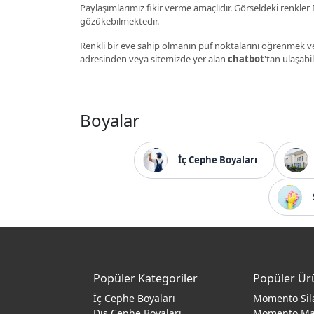
Paylaşımlarımız fikir verme amaçlıdır. Görseldeki renkler P
gözükebilmektedir.
Renkli bir eve sahip olmanın püf noktalarını öğrenmek ve
adresinden veya sitemizde yer alan
chatbot
'tan ulaşabil
Boyalar
İç Cephe Boyaları
Popüler Kategoriler
Popüler Ür
İç Cephe Boyaları
Momento Sil
Dış Cephe Boyaları
Momento M