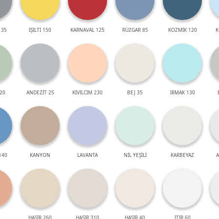
 35
IŞILTI 150
KARNAVAL 125
RÜZGAR 85
KOZMİK 120
K
20
ANDEZİT 25
KIVILCIM 230
BEJ 35
IRMAK 130
140
KANYON
LAVANTA
NİL YEŞİLİ
KARBEYAZ
A
HASIR 260
HASIR 310
HASIR 40
ITIR 60