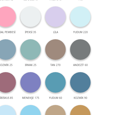
SAL PEMBESİ
İPEKSİ 35
LİLA
YUDUM 220
KOZMİK 25
IRMAK 25
TAN 270
ANDEZİT 60
İBİSKUS 85
MENEKŞE 175
YUDUM 60
KOZMİK 90