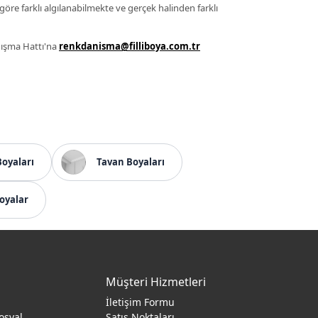
 göre farklı algılanabilmekte ve gerçek halinden farklı
anışma Hattı'na
renkdanisma@filliboya.com.tr
Boyaları
Tavan Boyaları
oyalar
Müşteri Hizmetleri
İletişim Formu
osyal
Satış Noktaları