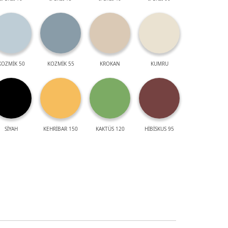
KOZMİK 50
KOZMİK 55
KROKAN
KUMRU
SİYAH
KEHRİBAR 150
KAKTÜS 120
HİBİSKUS 95