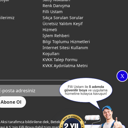
Renk Danışma
ı
Filli Ustam
gilerimiz
Sıkça Sorulan Sorular
Ücretsiz Yalıtım Keşif
Hizmeti
İşlem Rehberi
Bilgi Toplumu Hizmetleri
İnternet Sitesi Kullanım
Koşulları
KVKK Talep Formu
KVKK Aydınlatma Metni
X
Aksi tarafımca bildirilene dek, Betek Boya ve Kimya
yi A.Ş.'nin Filli Boya dahil tüm markaları ile ilgili