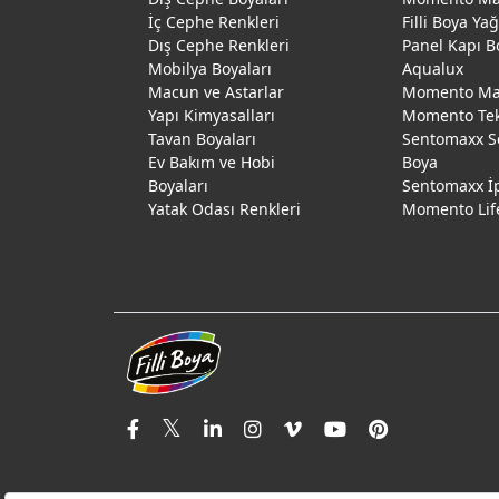
İç Cephe Renkleri
Filli Boya Ya
Dış Cephe Renkleri
Panel Kapı B
Mobilya Boyaları
Aqualux
Macun ve Astarlar
Momento Max
Yapı Kimyasalları
Momento Te
Tavan Boyaları
Sentomaxx S
Ev Bakım ve Hobi
Boya
Boyaları
Sentomaxx İ
Yatak Odası Renkleri
Momento Lif