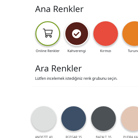
Ana Renkler
Online Renkler
Kahverengi
Kırmızı
Turun
Ara Renkler
Lütfen incelemek istediğiniz renk grubunu seçin.
ANDEZİT 40
RÜZGAR 35
BAZALT 35
PUDRA KA