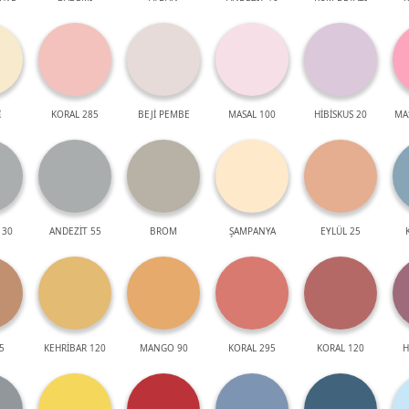
İ
KORAL 285
BEJİ PEMBE
MASAL 100
HİBİSKUS 20
MA
 30
ANDEZİT 55
BROM
ŞAMPANYA
EYLÜL 25
5
KEHRİBAR 120
MANGO 90
KORAL 295
KORAL 120
H