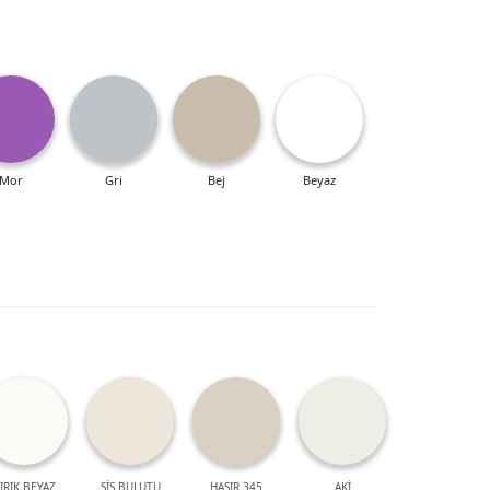
Mor
Gri
Bej
Beyaz
IRIK BEYAZ
SİS BULUTU
HASIR 345
AKİ