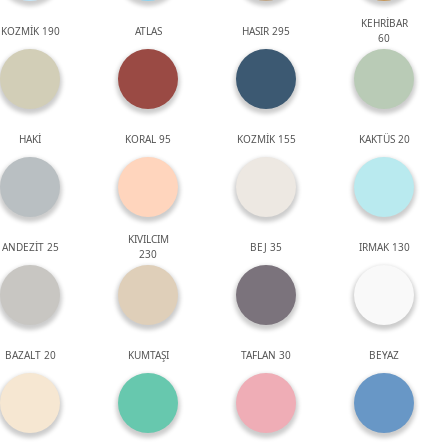
KEHRİBAR
KOZMİK 190
ATLAS
HASIR 295
60
HAKİ
KORAL 95
KOZMİK 155
KAKTÜS 20
KIVILCIM
ANDEZİT 25
BEJ 35
IRMAK 130
230
BAZALT 20
KUMTAŞI
TAFLAN 30
BEYAZ