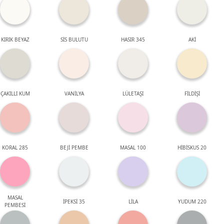
KIRIK BEYAZ
SİS BULUTU
HASIR 345
AKİ
ÇAKILLI KUM
VANİLYA
LÜLETAŞI
FİLDİŞİ
KORAL 285
BEJİ PEMBE
MASAL 100
HİBİSKUS 20
MASAL
İPEKSİ 35
LİLA
YUDUM 220
PEMBESİ