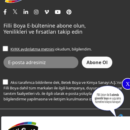
İletişim Bilgilerimiz
Tavan Boyaları
Renk Danışma
Momento Tek
Şampanya Rengi
Ev Bakım ve Hobi Boyaları
Filli Ustam
Sentomaxx Sentetik Boya
Haki Rengi
Yatak Odası Renkleri
Sıkça Sorulan Sorular
Sentomaxx İpeksi Mat
Filli Boya E-bültenine abone olun,
Açık Mavi Rengi
Yenilikleri ve fırsatları takip edin
Ücretsiz Yalıtım Keşif Hizmeti
Momento Life
Bej Rengi
İşlem Rehberi
Frezya Rengi
KVKK aydınlatma metnini
okudum, bilgilendim.
Bilgi Toplumu Hizmetleri
İnternet Sitesi Kullanım Koşulları
KVKK Talep Formu
KVKK Aydınlatma Metni
Aksi tarafımca bildirilene dek, Betek Boya ve Kimya Sanayi A.Ş.'nin
X
Filli Boya dahil tüm markaları ile ilgili kampanya, duyuru, hizmetler ve
tanıtım faaliyetleri vb. ile ilgili olarak e-posta yoluyla şahsıma
bilgilendirme yapılmasına ve iletişim kurulmasına izin veriyorum.
© Filli Boya 2026. Tüm Hakları Saklıdır.