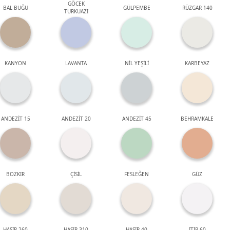
GÖCEK
BAL BUĞU
GÜLPEMBE
RÜZGAR 140
TURKUAZI
KANYON
LAVANTA
NİL YEŞİLİ
KARBEYAZ
ANDEZİT 15
ANDEZİT 20
ANDEZİT 45
BEHRAMKALE
BOZKIR
ÇİSİL
FESLEĞEN
GÜZ
HASIR 260
HASIR 310
HASIR 40
ITIR 60