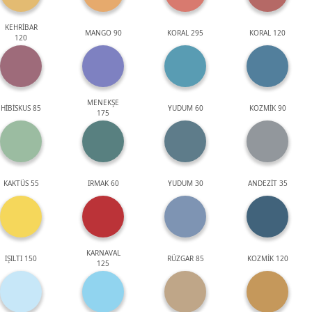
KEHRİBAR
MANGO 90
KORAL 295
KORAL 120
120
MENEKŞE
HİBİSKUS 85
YUDUM 60
KOZMİK 90
175
KAKTÜS 55
IRMAK 60
YUDUM 30
ANDEZİT 35
KARNAVAL
IŞILTI 150
RÜZGAR 85
KOZMİK 120
125