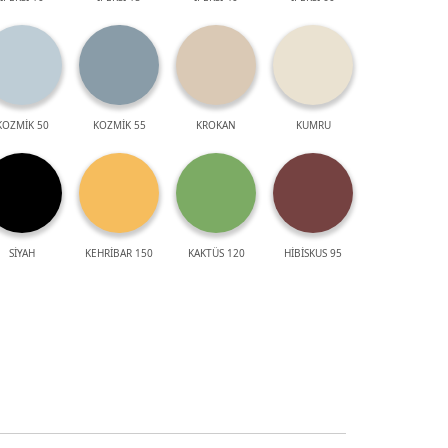
KOZMİK 50
KOZMİK 55
KROKAN
KUMRU
SİYAH
KEHRİBAR 150
KAKTÜS 120
HİBİSKUS 95