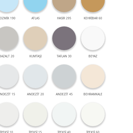
OZMİK 190
ATLAS
HASIR 295
KEHRİBAR 60
BAZALT 20
KUMTAŞI
TAFLAN 30
BEYAZ
NDEZİT 15
ANDEZİT 20
ANDEZİT 45
BEHRAMKALE
İPEKSİ 10
İPEKSİ 15
İPEKSİ 40
İPEKSİ 60