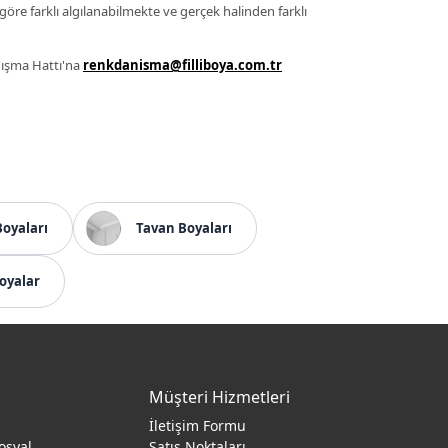
 göre farklı algılanabilmekte ve gerçek halinden farklı
anışma Hattı'na
renkdanisma@filliboya.com.tr
Boyaları
Tavan Boyaları
oyalar
Müşteri Hizmetleri
İletişim Formu
osyal
Satış Noktaları