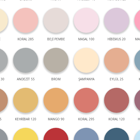
İ
KORAL 285
BEJİ PEMBE
MASAL 100
HİBİSKUS 20
MA
 30
ANDEZİT 55
BROM
ŞAMPANYA
EYLÜL 25
5
KEHRİBAR 120
MANGO 90
KORAL 295
KORAL 120
H