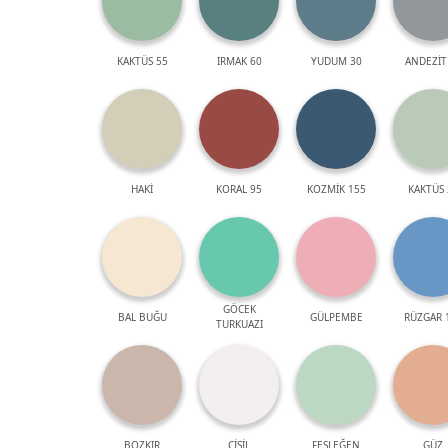
KAKTÜS 55
IRMAK 60
YUDUM 30
ANDEZİT
HAKİ
KORAL 95
KOZMİK 155
KAKTÜS 
GÖCEK
BAL BUĞU
GÜLPEMBE
RÜZGAR 
TURKUAZI
BOZKIR
ÇİSİL
FESLEĞEN
GÜZ