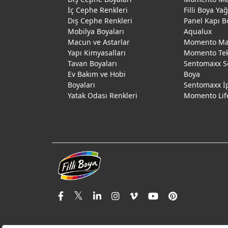
İç Cephe Renkleri
Filli Boya Ya
Dış Cephe Renkleri
Panel Kapı B
Mobilya Boyaları
Aqualux
Macun ve Astarlar
Momento Max
Yapı Kimyasalları
Momento Te
Tavan Boyaları
Sentomaxx S
Ev Bakım ve Hobi
Boya
Boyaları
Sentomaxx İ
Yatak Odası Renkleri
Momento Lif