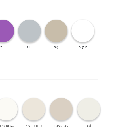
Mor
Gri
Bej
Beyaz
IRIK BEYAZ
SİS BULUTU
HASIR 345
AKİ