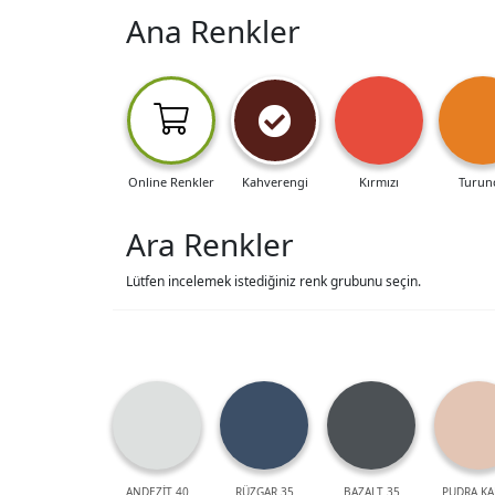
Ana Renkler
Online Renkler
Kahverengi
Kırmızı
Turun
Ara Renkler
Lütfen incelemek istediğiniz renk grubunu seçin.
ANDEZİT 40
RÜZGAR 35
BAZALT 35
PUDRA KA