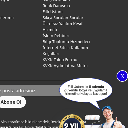
Renk Danışma
ı
Filli Ustam
gilerimiz
Sıkça Sorulan Sorular
Ücretsiz Yalıtım Keşif
Hizmeti
İşlem Rehberi
Bilgi Toplumu Hizmetleri
İnternet Sitesi Kullanım
Koşulları
KVKK Talep Formu
KVKK Aydınlatma Metni
X
Aksi tarafımca bildirilene dek, Betek Boya ve Kimya
yi A.Ş.'nin Filli Boya dahil tüm markaları ile ilgili