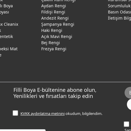
ğlı Boya
Aydan Rengi
Sorumluluk
oyası
Fildişi Rengi
Basın Odas
Andezit Rengi
İletişim Bil
 Cleanix
Şampanya Rengi
k
Haki Rengi
entetik
Açık Mavi Rengi
Bej Rengi
peksi Mat
Frezya Rengi
e
Filli Boya E-bültenine abone olun,
Yenilikleri ve fırsatları takip edin
KVKK aydınlatma metnini
okudum, bilgilendim.
Sana