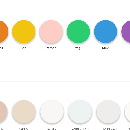
cu
Sarı
Pembe
Yeşil
Mavi
HVE
BADEMİ
AYDAN
ANDEZİT 10
KUM BEYAZI
K