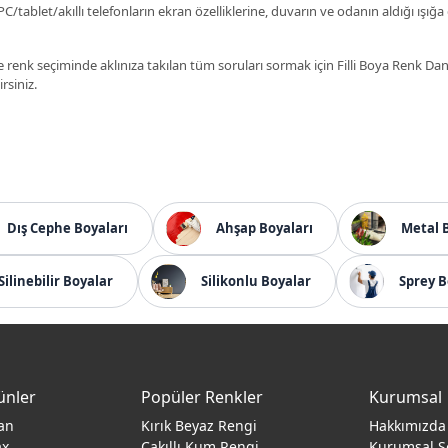
C/tablet/akıllı telefonların ekran özelliklerine, duvarın ve odanın aldığı ışığa
 renk seçiminde aklınıza takılan tüm soruları sormak için Filli Boya Renk D
irsiniz.
Dış Cephe Boyaları
Ahşap Boyaları
Metal 
Silinebilir Boyalar
Silikonlu Boyalar
Sprey B
ünler
Popüler Renkler
Kurumsal
an
Kırık Beyaz Rengi
Hakkımızda
ax
Çakıllı Kum Rengi
Kurumsal S