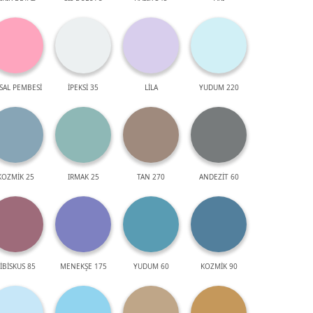
SAL PEMBESİ
İPEKSİ 35
LİLA
YUDUM 220
KOZMİK 25
IRMAK 25
TAN 270
ANDEZİT 60
İBİSKUS 85
MENEKŞE 175
YUDUM 60
KOZMİK 90