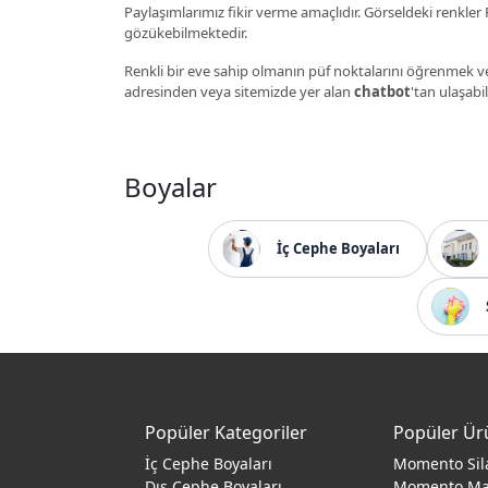
Paylaşımlarımız fikir verme amaçlıdır. Görseldeki renkler P
gözükebilmektedir.
Renkli bir eve sahip olmanın püf noktalarını öğrenmek ve
adresinden veya sitemizde yer alan
chatbot
'tan ulaşabil
Boyalar
İç Cephe Boyaları
Popüler Kategoriler
Popüler Ür
İç Cephe Boyaları
Momento Sil
Dış Cephe Boyaları
Momento M