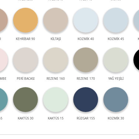
R
KEHRİBAR 90
KİLTAŞI
KOZMİK 40
KOZMİK 45
EMBE
PERİ BACASI
REZENE 160
REZENE 170
YAĞ YEŞİLİ
55
KAKTÜS 30
KAKTÜS 15
RÜZGAR 155
KOZMİK 30