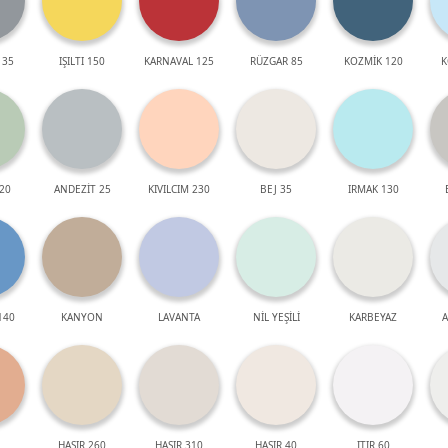
 35
IŞILTI 150
KARNAVAL 125
RÜZGAR 85
KOZMİK 120
K
20
ANDEZİT 25
KIVILCIM 230
BEJ 35
IRMAK 130
140
KANYON
LAVANTA
NİL YEŞİLİ
KARBEYAZ
A
HASIR 260
HASIR 310
HASIR 40
ITIR 60