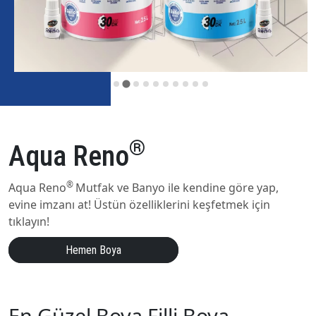
®
Aqua Reno
®
Aqua Reno
Mutfak ve Banyo ile kendine göre yap,
evine imzanı at! Üstün özelliklerini keşfetmek için
tıklayın!
Hemen Boya
En Güzel Boya Filli Boya