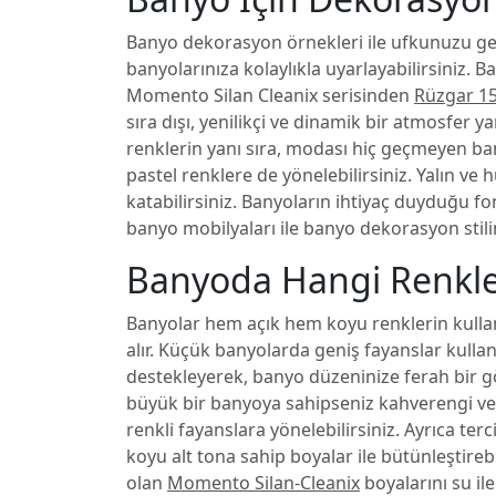
Banyo dekorasyon örnekleri ile ufkunuzu geni
banyolarınıza kolaylıkla uyarlayabilirsiniz. B
Momento Silan Cleanix serisinden
Rüzgar 1
sıra dışı, yenilikçi ve dinamik bir atmosfer yar
renklerin yanı sıra, modası hiç geçmeyen ba
pastel renklere de yönelebilirsiniz. Yalın ve 
katabilirsiniz. Banyoların ihtiyaç duyduğu f
banyo mobilyaları ile banyo dekorasyon stilini
Banyoda Hangi Renkler
Banyolar hem açık hem koyu renklerin kulla
alır. Küçük banyolarda geniş fayanslar kullan
destekleyerek, banyo düzeninize ferah bir g
büyük bir banyoya sahipseniz kahverengi ve
renkli fayanslara yönelebilirsiniz. Ayrıca terc
koyu alt tona sahip boyalar ile bütünleştirebi
olan
Momento Silan-Cleanix
boyalarını su ile