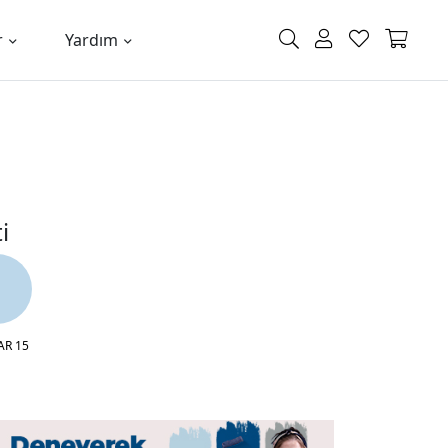
r
Yardım
i
AR 15