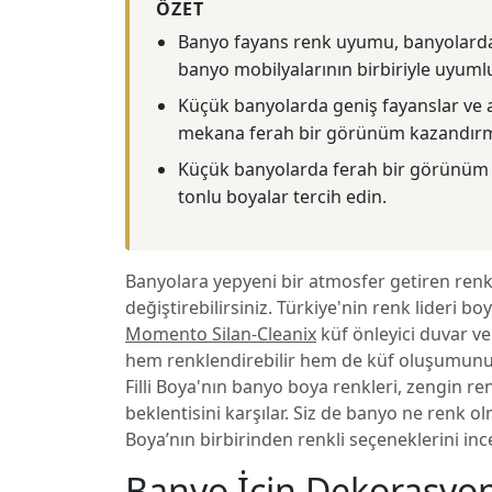
ÖZET
Banyo fayans renk uyumu, banyolarda r
banyo mobilyalarının birbiriyle uyumlu
Küçük banyolarda geniş fayanslar ve a
mekana ferah bir görünüm kazandırma
Küçük banyolarda ferah bir görünüm iç
tonlu boyalar tercih edin.
Banyolara yepyeni bir atmosfer getiren renk
değiştirebilirsiniz. Türkiye'nin renk lideri boy
Momento Silan-Cleanix
küf önleyici duvar ve 
hem renklendirebilir hem de küf oluşumunu e
Filli Boya'nın banyo boya renkleri, zengin ren
beklentisini karşılar. Siz de banyo ne renk ol
Boya’nın birbirinden renkli seçeneklerini ince
Banyo İçin Dekorasyon