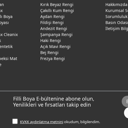
an
Kırık Beyaz Rengi
Hakkımızda
ax
Çakıllı Kum Rengi
Kurumsal S
ğlı Boya
Aydan Rengi
Sorumluluk
oyası
Fildişi Rengi
Basın Odas
Andezit Rengi
İletişim Bil
 Cleanix
Şampanya Rengi
k
Haki Rengi
entetik
Açık Mavi Rengi
Bej Rengi
peksi Mat
Frezya Rengi
e
Filli Boya E-bültenine abone olun,
Yenilikleri ve fırsatları takip edin
KVKK aydınlatma metnini
okudum, bilgilendim.