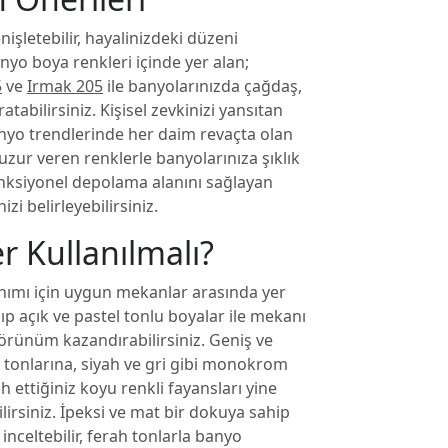
şletebilir, hayalinizdeki düzeni
anyo boya renkleri içinde yer alan;
5
ve
Irmak 205
ile banyolarınızda çağdaş,
atabilirsiniz. Kişisel zevkinizi yansıtan
nyo trendlerinde her daim revaçta olan
huzur veren renklerle banyolarınıza şıklık
onksiyonel depolama alanını sağlayan
zi belirleyebilirsiniz.
 Kullanılmalı?
nımı için uygun mekanlar arasında yer
ıp açık ve pastel tonlu boyalar ile mekanı
örünüm kazandırabilirsiniz. Geniş ve
 tonlarına, siyah ve gri gibi monokrom
ih ettiğiniz koyu renkli fayansları yine
lirsiniz. İpeksi ve mat bir dokuya sahip
 inceltebilir, ferah tonlarla banyo