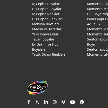
İç Cephe Boyaları
Momento Sil
Dış Cephe Boyaları
Momento M
İç Cephe Renkleri
Filli Boya Ya
Dış Cephe Renkleri
Panel Kapı B
Mobilya Boyaları
Aqualux
Macun ve Astarlar
Momento Max
Yapı Kimyasalları
Momento Te
Tavan Boyaları
Sentomaxx S
Ev Bakım ve Hobi
Boya
Boyaları
Sentomaxx İ
Yatak Odası Renkleri
Momento Lif