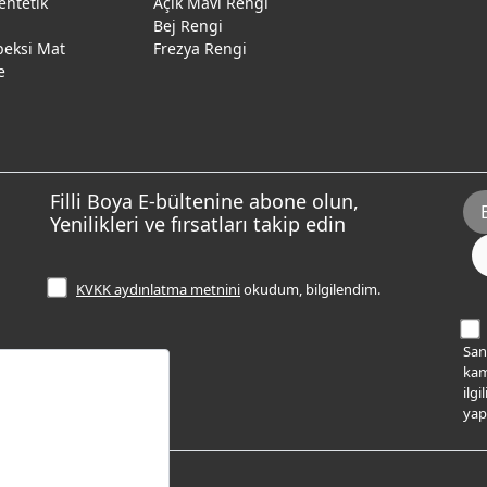
entetik
Açık Mavi Rengi
Bej Rengi
peksi Mat
Frezya Rengi
e
Filli Boya E-bültenine abone olun,
Yenilikleri ve fırsatları takip edin
KVKK aydınlatma metnini
okudum, bilgilendim.
Sana
kam
ilg
yap