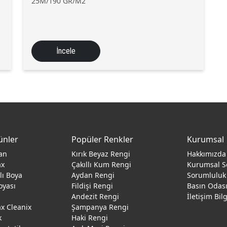
25M/190 GR/M2
İncele
ünler
Popüler Renkler
Kurumsal
an
Kırık Beyaz Rengi
Hakkımızda
ax
Çakıllı Kum Rengi
Kurumsal S
ğlı Boya
Aydan Rengi
Sorumluluk
oyası
Fildişi Rengi
Basın Odas
Andezit Rengi
İletişim Bil
 Cleanix
Şampanya Rengi
k
Haki Rengi