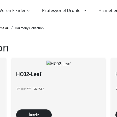
Veren Fikirler
Profesyonel Ürünler
Hizmetle
amaları
Harmony Collection
on
HC02-Leaf
25M/155 GR/M2
İncele