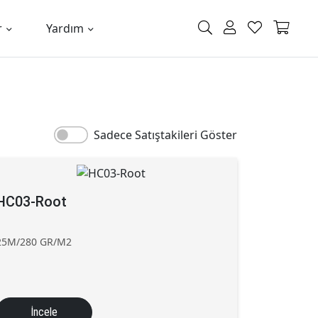
r
Yardım
Sadece Satıştakileri Göster
HC03-Root
25M/280 GR/M2
İncele