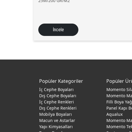
25M/200 GR/M2
İncele
Popüler Kategoriler
Popüler Ür
İç Cephe Boyaları
Momento Sil
Dış Cephe Boyaları
Momento M
İç Cephe Renkleri
Filli Boya Ya
Dış Cephe Renkleri
Panel Kapı B
Mobilya Boyaları
Aqualux
Macun ve Astarlar
Momento Max
Yapı Kimyasalları
Momento Te