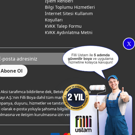
İşlem Rehberi
Bilgi Toplumu Hizmetleri
İnternet Sitesi Kullanım
Koşulları
KVKK Talep Formu
KVKK Aydınlatma Metni
X
Aksi tarafımca bildirilene dek, Betek Boya ve Kimya
yi A.Ş.'nin Filli Boya dahil tüm markaları ile ilgili
panya, duyuru, hizmetler ve tanıtım faaliyetleri vb. ile
ili olarak e-posta yoluyla şahsıma bilgilendirme
ılmasına ve iletişim kurulmasına izin veriyorum.