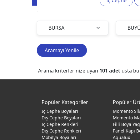
İç Cephe
Aramayı Yenile
Arama kriterlerinize uyan
101
adet
usta bu
Popüler Kategoriler
Popüler Ür
İç Cephe Boyaları
Momento Sil
Dış Cephe Boyaları
Momento M
İç Cephe Renkleri
Filli Boya Ya
Dış Cephe Renkleri
Panel Kapı B
Mobilya Boyaları
Aqualux