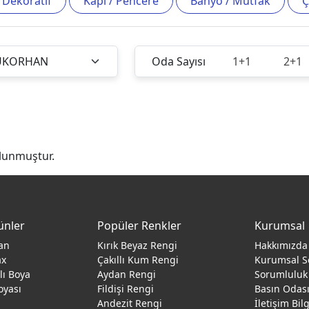
Dekoratif
Kapı / Pencere
Banyo / Mutfak
Ç
Oda Sayısı
1+1
2+1
lunmuştur.
ünler
Popüler Renkler
Kurumsal
an
Kırık Beyaz Rengi
Hakkımızda
ax
Çakıllı Kum Rengi
Kurumsal S
ğlı Boya
Aydan Rengi
Sorumluluk
oyası
Fildişi Rengi
Basın Odas
Andezit Rengi
İletişim Bil