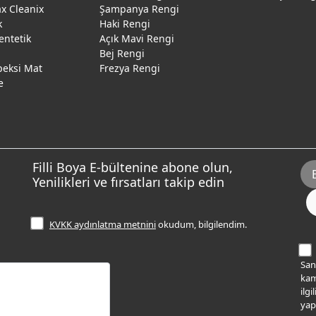
 Cleanix
Şampanya Rengi
k
Haki Rengi
entetik
Açık Mavi Rengi
Bej Rengi
peksi Mat
Frezya Rengi
e
Filli Boya E-bültenine abone olun,
Yenilikleri ve fırsatları takip edin
KVKK aydınlatma metnini
okudum, bilgilendim.
Sana
kam
ilg
yap