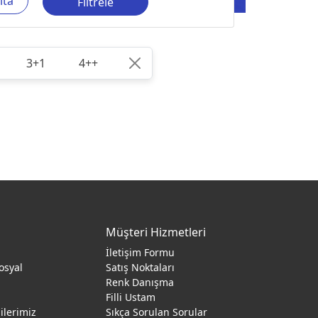
ıta
Filtrele
3+1
4++
Müşteri Hizmetleri
İletişim Formu
osyal
Satış Noktaları
Renk Danışma
ı
Filli Ustam
gilerimiz
Sıkça Sorulan Sorular