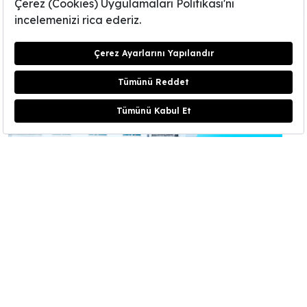
Kuvvetli rüzgar, olumsuz hava koşulları, yakıcı güneş ışınları, yağmur ve
kar derken binaların dış cephesi pek çok olumsuz faktöre maruz
kalabilir.