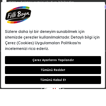
KVKK aydınlatma metnini
okudum, bilgilendim.
Bilgi Toplumu Hizmetleri
X
İnternet Sitesi Kullanım Koşulları
KVKK Talep Formu
KVKK Aydınlatma Metni
Aksi tarafımca bildirilene dek, Betek Boya ve Kimya Sanayi A.Ş.'nin
Filli Boya dahil tüm markaları ile ilgili kampanya, duyuru, hizmetler ve
tanıtım faaliyetleri vb. ile ilgili olarak e-posta yoluyla şahsıma
bilgilendirme yapılmasına ve iletişim kurulmasına izin veriyorum.
© Filli Boya 2026. Tüm Hakları Saklıdır.