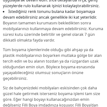
uygulayarak devam edin. İnce detaylarda fırça; geniş
yüzeylerde rulo kullanarak işinizi kolaylaştırabilirsiniz.
İstediğiniz renk tonunu bulana kadar boyamaya
devam edebilirsiniz ancak genellikle iki kat yeterlidir.
Boyanın tamamen kurumasını bekledikten sonra
mobilyalarınızı kullanmaya devam edebilirsiniz. Kuruma
süresi kutu üzerinde belirtilir ve genel olarak 7 gün
dikkatli olmakta fayda vardır.
Tüm boyama işlemlerinde olduğu gibi ahşap ya da
plastik mobilyalarınızı boyarken mutlaka gölge bir alan
tercih edin ve bu alanın tozdan ya da rüzgardan uzak
olduğundan emin olun. Böylece boyama esnasında
yaşayabileceğiniz olumsuz sonuçların önüne
geçebilirsiniz.
Siz de bahçenizdeki mobilyaları eskisinden çok daha
güzel hale getirmek isterseniz boyama işlemi tam size
göre. Eğer hangi boyayı kullanacağınızdan emin
değilseniz Filli Boya imdadınıza koşuyor. Filli Boya’dan