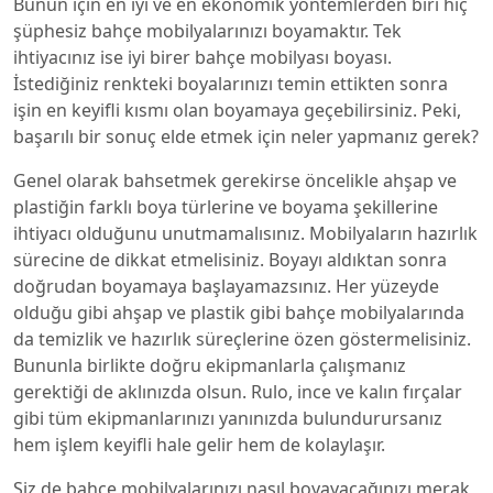
Bunun için en iyi ve en ekonomik yöntemlerden biri hiç
şüphesiz bahçe mobilyalarınızı boyamaktır. Tek
ihtiyacınız ise iyi birer bahçe mobilyası boyası.
İstediğiniz renkteki boyalarınızı temin ettikten sonra
işin en keyifli kısmı olan boyamaya geçebilirsiniz. Peki,
başarılı bir sonuç elde etmek için neler yapmanız gerek?
Genel olarak bahsetmek gerekirse öncelikle ahşap ve
plastiğin farklı boya türlerine ve boyama şekillerine
ihtiyacı olduğunu unutmamalısınız. Mobilyaların hazırlık
sürecine de dikkat etmelisiniz. Boyayı aldıktan sonra
doğrudan boyamaya başlayamazsınız. Her yüzeyde
olduğu gibi ahşap ve plastik gibi bahçe mobilyalarında
da temizlik ve hazırlık süreçlerine özen göstermelisiniz.
Bununla birlikte doğru ekipmanlarla çalışmanız
gerektiği de aklınızda olsun. Rulo, ince ve kalın fırçalar
gibi tüm ekipmanlarınızı yanınızda bulundurursanız
hem işlem keyifli hale gelir hem de kolaylaşır.
Siz de bahçe mobilyalarınızı nasıl boyayacağınızı merak