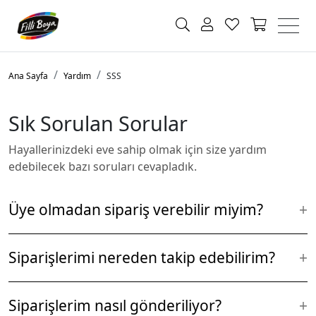
Ana Sayfa
Yardım
SSS
Sık Sorulan Sorular
Hayallerinizdeki eve sahip olmak için size yardım
edebilecek bazı soruları cevapladık.
Üye olmadan sipariş verebilir miyim?
Siteye üye olmadan alışveriş sepetinizi oluşturabilir,
Siparişlerimi nereden takip edebilirim?
fatura ve teslimat bilgilerinizi girerek Ödeme sayfasına
ilerleyebilirsiniz.
Siparişlerinizi ana sayfanın sol üst köşesinde yer alan
Siparişlerim nasıl gönderiliyor?
“Hesabım” / “Siparişlerim” menüsünden takip