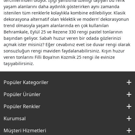
tercihlerinden oluyor. Işığı yansıtma özelliği taşıyan bu renk
yaşam alanlarını daha aydınlık gösterirken aynı zamanda
istenilen tüm renklerle kolaylıkla kombine edilebiliyor. Klasik
dekorasyona alternatif olan ‘eklektik ve modern’ dekorasyonun
trend olmasıyla yaşam alanlarında en çok kullanılan
Behramkale, Eylül 25 ve Rezene 330 rengi pastel tonlarının
başından geliyor. Sabah huzur veren bir odada gözlerinizi
açmak ister misiniz? Eğer cevabınız evet ise duvar rengi olarak
sonsuzluğun rengi maviden faydalanabilirsiniz. Kışın huzur
veren tonlarını Filli Boya’nın Kozmik 25 rengi ile evinize
taşıyabilirsiniz.
Popüler Kategoriler
İç Cephe Boyaları
Popüler Ürünler
Dış Cephe Boyaları
Momento Silan
Popüler Renkler
İç Cephe Renkleri
Momento Max
Kırık Beyaz Rengi
Kurumsal
Dış Cephe Renkleri
Filli Boya Yağlı Boya
Çakıllı Kum Rengi
Hakkımızda
Müşteri Hizmetleri
Mobilya Boyaları
Panel Kapı Boyası