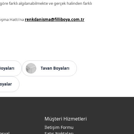
 göre farklı algılanabilmekte ve gerçek halinden farklı
anışma Hattı'na
renkdanisma@filliboya.com.tr
Boyaları
Tavan Boyaları
oyalar
Müşteri Hizmetleri
İletişim Formu
osyal
Satış Noktaları