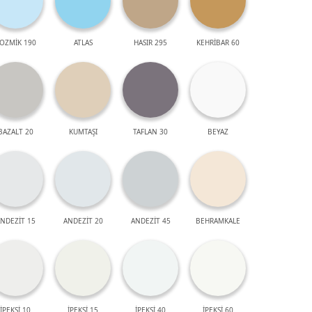
OZMİK 190
ATLAS
HASIR 295
KEHRİBAR 60
BAZALT 20
KUMTAŞI
TAFLAN 30
BEYAZ
NDEZİT 15
ANDEZİT 20
ANDEZİT 45
BEHRAMKALE
İPEKSİ 10
İPEKSİ 15
İPEKSİ 40
İPEKSİ 60