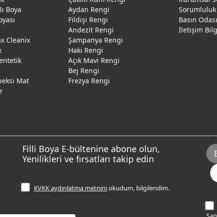
ğlı Boya
Aydan Rengi
Sorumluluk
oyası
Fildişi Rengi
Basın Odas
Andezit Rengi
İletişim Bil
 Cleanix
Şampanya Rengi
k
Haki Rengi
entetik
Açık Mavi Rengi
Bej Rengi
peksi Mat
Frezya Rengi
e
Filli Boya E-bültenine abone olun,
Yenilikleri ve fırsatları takip edin
KVKK aydınlatma metnini
okudum, bilgilendim.
Sana