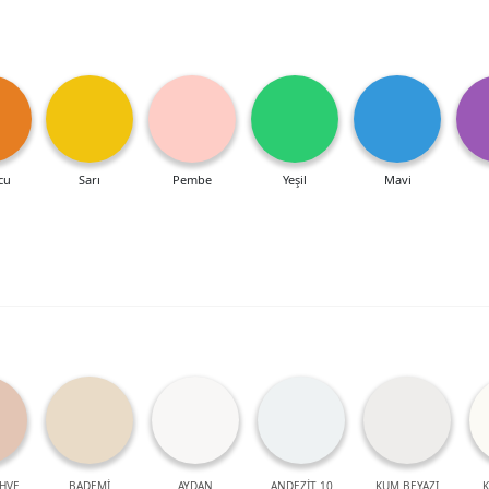
cu
Sarı
Pembe
Yeşil
Mavi
HVE
BADEMİ
AYDAN
ANDEZİT 10
KUM BEYAZI
K