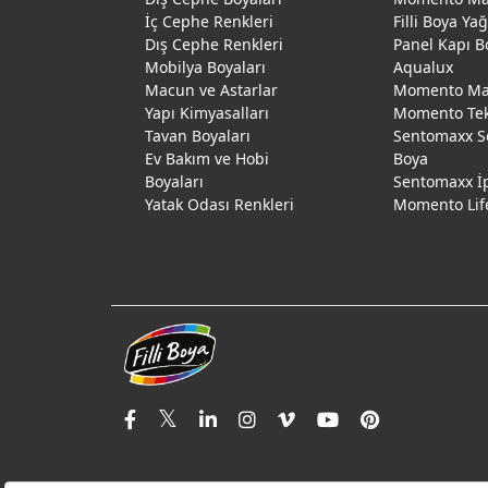
İç Cephe Renkleri
Filli Boya Ya
Dış Cephe Renkleri
Panel Kapı B
Mobilya Boyaları
Aqualux
Macun ve Astarlar
Momento Max
Yapı Kimyasalları
Momento Te
Tavan Boyaları
Sentomaxx S
Ev Bakım ve Hobi
Boya
Boyaları
Sentomaxx İ
Yatak Odası Renkleri
Momento Lif