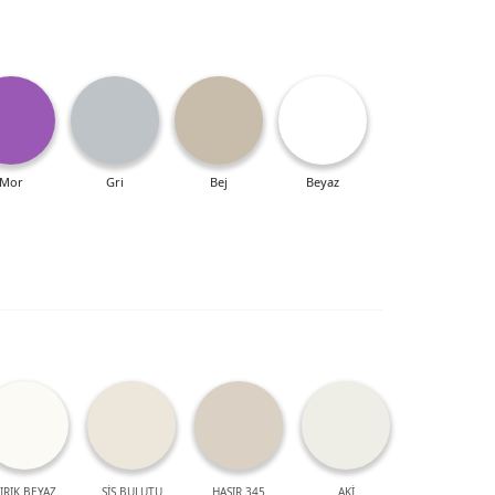
Mor
Gri
Bej
Beyaz
IRIK BEYAZ
SİS BULUTU
HASIR 345
AKİ