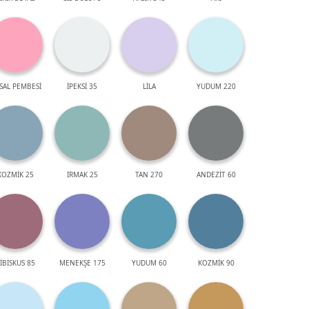
SAL PEMBESİ
İPEKSİ 35
LİLA
YUDUM 220
KOZMİK 25
IRMAK 25
TAN 270
ANDEZİT 60
İBİSKUS 85
MENEKŞE 175
YUDUM 60
KOZMİK 90