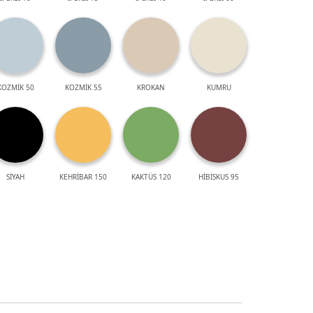
KOZMİK 50
KOZMİK 55
KROKAN
KUMRU
SİYAH
KEHRİBAR 150
KAKTÜS 120
HİBİSKUS 95