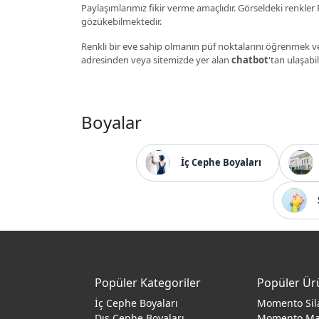
Paylaşımlarımız fikir verme amaçlıdır. Görseldeki renkler P
gözükebilmektedir.
Renkli bir eve sahip olmanın püf noktalarını öğrenmek ve
adresinden veya sitemizde yer alan
chatbot
'tan ulaşabil
Boyalar
İç Cephe Boyaları
Popüler Kategoriler
Popüler Ür
İç Cephe Boyaları
Momento Sil
Dış Cephe Boyaları
Momento M