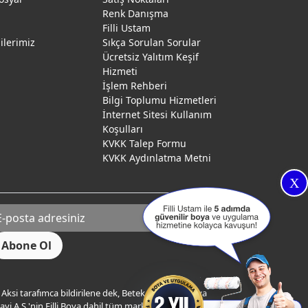
Renk Danışma
ı
Filli Ustam
gilerimiz
Sıkça Sorulan Sorular
Ücretsiz Yalıtım Keşif
Hizmeti
İşlem Rehberi
Bilgi Toplumu Hizmetleri
İnternet Sitesi Kullanım
Koşulları
KVKK Talep Formu
KVKK Aydınlatma Metni
X
Aksi tarafımca bildirilene dek, Betek Boya ve Kimya
yi A.Ş.'nin Filli Boya dahil tüm markaları ile ilgili