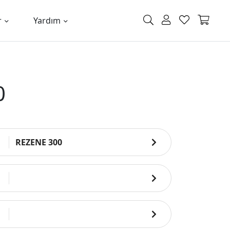
r
Yardım
0
REZENE 300