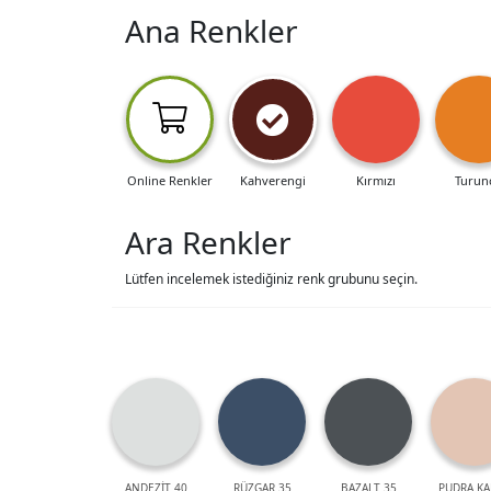
Ana Renkler
Online Renkler
Kahverengi
Kırmızı
Turun
Ara Renkler
Lütfen incelemek istediğiniz renk grubunu seçin.
ANDEZİT 40
RÜZGAR 35
BAZALT 35
PUDRA KA