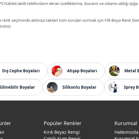
C/tablet/akıllı telefonların ekran özelliklerine, duvarın ve odanın aldığı ışığa
 renk seçiminde aklınıza takılan tüm soruları sormak için Filli Boya Renk D
irsiniz.
Dış Cephe Boyaları
Ahşap Boyaları
Metal 
Silinebilir Boyalar
Silikonlu Boyalar
Sprey B
ünler
Popüler Renkler
Kurumsal
an
Kırık Beyaz Rengi
Hakkımızda
ax
Çakıllı Kum Rengi
Kurumsal S