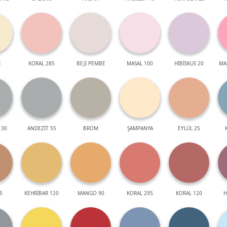
İ
KORAL 285
BEJİ PEMBE
MASAL 100
HİBİSKUS 20
MA
 30
ANDEZİT 55
BROM
ŞAMPANYA
EYLÜL 25
5
KEHRİBAR 120
MANGO 90
KORAL 295
KORAL 120
H