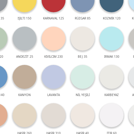
 35
IŞILTI 150
KARNAVAL 125
RÜZGAR 85
KOZMİK 120
K
20
ANDEZİT 25
KIVILCIM 230
BEJ 35
IRMAK 130
140
KANYON
LAVANTA
NİL YEŞİLİ
KARBEYAZ
A
HASIR 260
HASIR 310
HASIR 40
ITIR 60