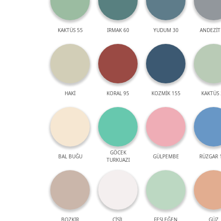
KAKTÜS 55
IRMAK 60
YUDUM 30
ANDEZİT
HAKİ
KORAL 95
KOZMİK 155
KAKTÜS 
GÖCEK
BAL BUĞU
GÜLPEMBE
RÜZGAR 
TURKUAZI
BOZKIR
ÇİSİL
FESLEĞEN
GÜZ