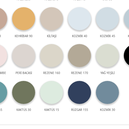
R
KEHRİBAR 90
KİLTAŞI
KOZMİK 40
KOZMİK 45
EMBE
PERİ BACASI
REZENE 160
REZENE 170
YAĞ YEŞİLİ
55
KAKTÜS 30
KAKTÜS 15
RÜZGAR 155
KOZMİK 30