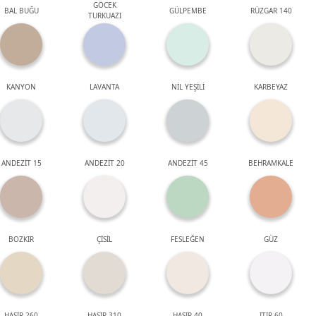
GÖCEK
BAL BUĞU
GÜLPEMBE
RÜZGAR 140
TURKUAZI
KANYON
LAVANTA
NİL YEŞİLİ
KARBEYAZ
ANDEZİT 15
ANDEZİT 20
ANDEZİT 45
BEHRAMKALE
BOZKIR
ÇİSİL
FESLEĞEN
GÜZ
HASIR 260
HASIR 310
HASIR 40
ITIR 60