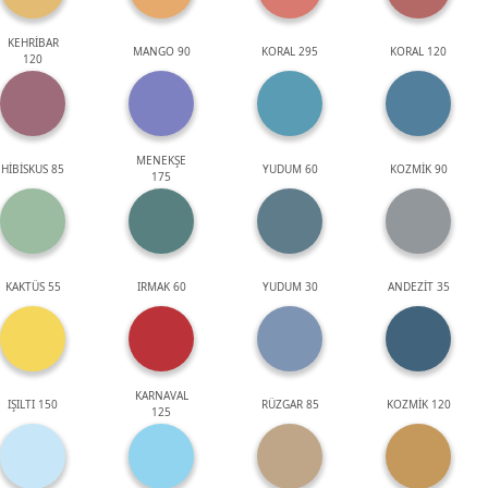
KEHRİBAR
MANGO 90
KORAL 295
KORAL 120
120
MENEKŞE
HİBİSKUS 85
YUDUM 60
KOZMİK 90
175
KAKTÜS 55
IRMAK 60
YUDUM 30
ANDEZİT 35
KARNAVAL
IŞILTI 150
RÜZGAR 85
KOZMİK 120
125