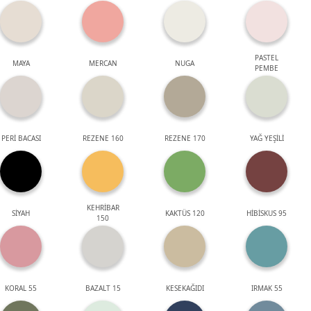
PASTEL
MAYA
MERCAN
NUGA
PEMBE
PERİ BACASI
REZENE 160
REZENE 170
YAĞ YEŞİLİ
KEHRİBAR
SİYAH
KAKTÜS 120
HİBİSKUS 95
150
KORAL 55
BAZALT 15
KESEKAĞIDI
IRMAK 55