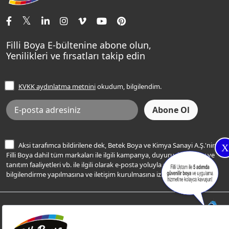
İletişim Bilgilerimiz
Tavan Boyaları
Renk Danışma
Momento Tek
Şampanya Rengi
Ev Bakım ve Hobi Boyaları
Filli Ustam
Sentomaxx Sentetik Boya
Haki Rengi
Yatak Odası Renkleri
Sıkça Sorulan Sorular
Sentomaxx İpeksi Mat
Filli Boya E-bültenine abone olun,
Açık Mavi Rengi
Yenilikleri ve fırsatları takip edin
Ücretsiz Yalıtım Keşif Hizmeti
Momento Life
Bej Rengi
İşlem Rehberi
Frezya Rengi
KVKK aydınlatma metnini
okudum, bilgilendim.
Bilgi Toplumu Hizmetleri
İnternet Sitesi Kullanım Koşulları
KVKK Talep Formu
KVKK Aydınlatma Metni
Aksi tarafımca bildirilene dek, Betek Boya ve Kimya Sanayi A.Ş.'nin
X
Filli Boya dahil tüm markaları ile ilgili kampanya, duyuru, hizmetler ve
tanıtım faaliyetleri vb. ile ilgili olarak e-posta yoluyla şahsıma
bilgilendirme yapılmasına ve iletişim kurulmasına izin veriyorum.
© Filli Boya 2026. Tüm Hakları Saklıdır.