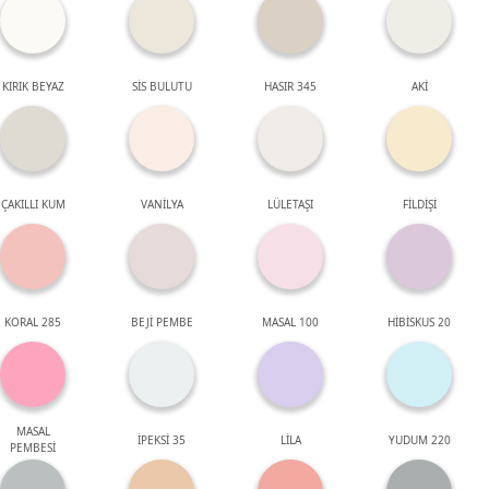
KIRIK BEYAZ
SİS BULUTU
HASIR 345
AKİ
ÇAKILLI KUM
VANİLYA
LÜLETAŞI
FİLDİŞİ
KORAL 285
BEJİ PEMBE
MASAL 100
HİBİSKUS 20
MASAL
İPEKSİ 35
LİLA
YUDUM 220
PEMBESİ