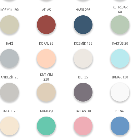
KEHRİBAR
KOZMİK 190
ATLAS
HASIR 295
60
HAKİ
KORAL 95
KOZMİK 155
KAKTÜS 20
KIVILCIM
ANDEZİT 25
BEJ 35
IRMAK 130
230
BAZALT 20
KUMTAŞI
TAFLAN 30
BEYAZ