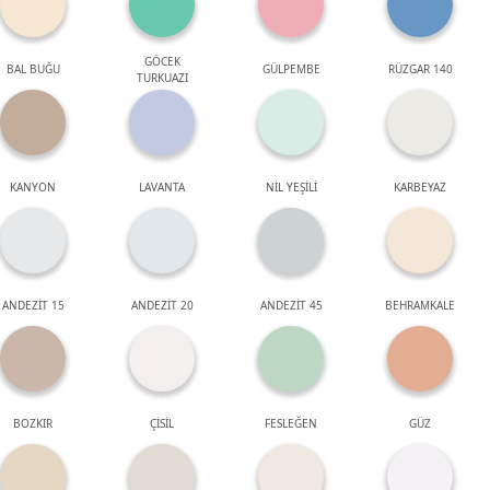
GÖCEK
BAL BUĞU
GÜLPEMBE
RÜZGAR 140
TURKUAZI
KANYON
LAVANTA
NİL YEŞİLİ
KARBEYAZ
ANDEZİT 15
ANDEZİT 20
ANDEZİT 45
BEHRAMKALE
BOZKIR
ÇİSİL
FESLEĞEN
GÜZ