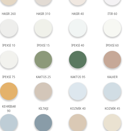
HASIR 260
HASIR 310
HASIR 40
ITIR 60
İPEKSİ 10
İPEKSİ 15
İPEKSİ 40
İPEKSİ 60
İPEKSİ 75
KAKTÜS 25
KAKTÜS 95
KALKER
KEHRİBAR
KİLTAŞI
KOZMİK 40
KOZMİK 45
90