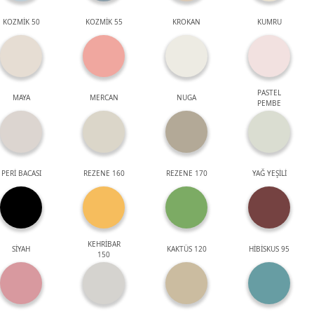
KOZMİK 50
KOZMİK 55
KROKAN
KUMRU
PASTEL
MAYA
MERCAN
NUGA
PEMBE
PERİ BACASI
REZENE 160
REZENE 170
YAĞ YEŞİLİ
KEHRİBAR
SİYAH
KAKTÜS 120
HİBİSKUS 95
150