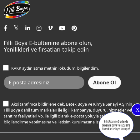
Aqualux
Fildişi Rengi
Basın Odası
Yapı Kimyasalları
Satış Noktaları
Momento Max Cleanix
Andezit Rengi
İletişim Bilgilerimiz
Tavan Boyaları
Renk Danışma
Momento Tek
Şampanya Rengi
Ev Bakım ve Hobi Boyaları
Filli Ustam
Sentomaxx Sentetik Boya
Haki Rengi
Yatak Odası Renkleri
Sıkça Sorulan Sorular
Sentomaxx İpeksi Mat
Filli Boya E-bültenine abone olun,
Açık Mavi Rengi
Yenilikleri ve fırsatları takip edin
Ücretsiz Yalıtım Keşif Hizmeti
Momento Life
Bej Rengi
İşlem Rehberi
Frezya Rengi
KVKK aydınlatma metnini
okudum, bilgilendim.
Bilgi Toplumu Hizmetleri
İnternet Sitesi Kullanım Koşulları
KVKK Talep Formu
KVKK Aydınlatma Metni
Aksi tarafımca bildirilene dek, Betek Boya ve Kimya Sanayi A.Ş.'nin
X
Filli Boya dahil tüm markaları ile ilgili kampanya, duyuru, hizmetler ve
tanıtım faaliyetleri vb. ile ilgili olarak e-posta yoluyla şahsıma
bilgilendirme yapılmasına ve iletişim kurulmasına izin veriyorum.