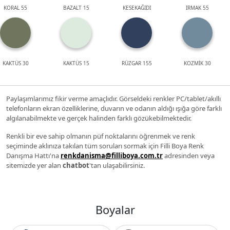
KORAL 55
BAZALT 15
KESEKAĞIDI
IRMAK 55
KAKTÜS 30
KAKTÜS 15
RÜZGAR 155
KOZMİK 30
Paylaşımlarımız fikir verme amaçlıdır. Görseldeki renkler PC/tablet/akıllı
telefonların ekran özelliklerine, duvarın ve odanın aldığı ışığa göre farklı
algılanabilmekte ve gerçek halinden farklı gözükebilmektedir.
Renkli bir eve sahip olmanın püf noktalarını öğrenmek ve renk
seçiminde aklınıza takılan tüm soruları sormak için Filli Boya Renk
Danışma Hattı'na
renkdanisma@filliboya.com.tr
adresinden veya
sitemizde yer alan
chatbot
'tan ulaşabilirsiniz.
Boyalar