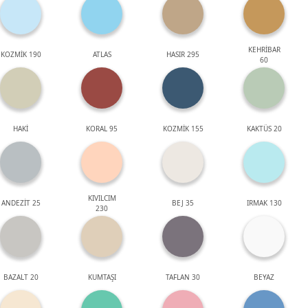
KEHRİBAR
KOZMİK 190
ATLAS
HASIR 295
60
HAKİ
KORAL 95
KOZMİK 155
KAKTÜS 20
KIVILCIM
ANDEZİT 25
BEJ 35
IRMAK 130
230
BAZALT 20
KUMTAŞI
TAFLAN 30
BEYAZ