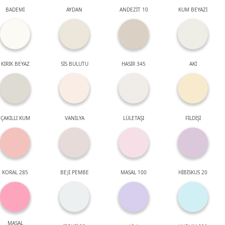
BADEMİ
AYDAN
ANDEZİT 10
KUM BEYAZI
KIRIK BEYAZ
SİS BULUTU
HASIR 345
AKİ
ÇAKILLI KUM
VANİLYA
LÜLETAŞI
FİLDİŞİ
KORAL 285
BEJİ PEMBE
MASAL 100
HİBİSKUS 20
MASAL