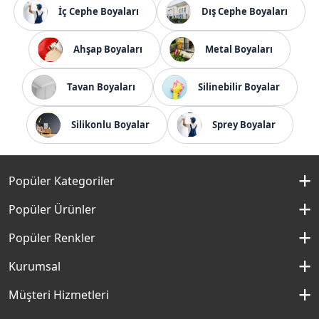
İç Cephe Boyaları
Dış Cephe Boyaları
Ahşap Boyaları
Metal Boyaları
Tavan Boyaları
Silinebilir Boyalar
Silikonlu Boyalar
Sprey Boyalar
Popüler Kategoriler
İç Cephe Boyaları
Popüler Ürünler
Dış Cephe Boyaları
Momento Silan
Popüler Renkler
İç Cephe Renkleri
Momento Max
Kırık Beyaz Rengi
Kurumsal
Dış Cephe Renkleri
Filli Boya Yağlı Boya
Çakıllı Kum Rengi
Hakkımızda
Müşteri Hizmetleri
Mobilya Boyaları
Panel Kapı Boyası
Aydan Rengi
Kurumsal Sosyal Sorumluluk
Macun ve Astarlar
İletişim Formu