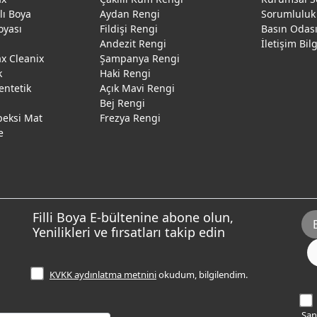
ğlı Boya
Aydan Rengi
Sorumluluk
oyası
Fildişi Rengi
Basın Odas
Andezit Rengi
İletişim Bil
 Cleanix
Şampanya Rengi
k
Haki Rengi
entetik
Açık Mavi Rengi
Bej Rengi
peksi Mat
Frezya Rengi
e
Filli Boya E-bültenine abone olun,
Yenilikleri ve fırsatları takip edin
KVKK aydınlatma metnini
okudum, bilgilendim.
Sana