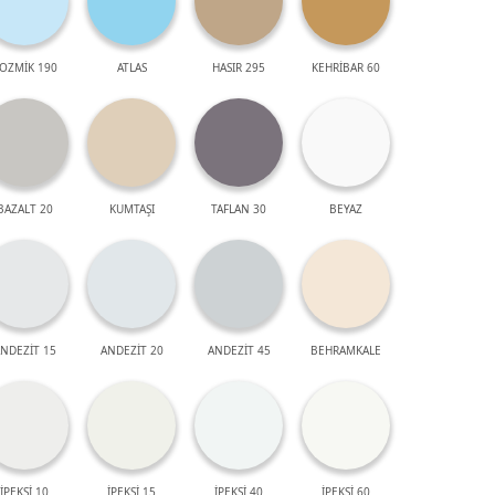
OZMİK 190
ATLAS
HASIR 295
KEHRİBAR 60
BAZALT 20
KUMTAŞI
TAFLAN 30
BEYAZ
NDEZİT 15
ANDEZİT 20
ANDEZİT 45
BEHRAMKALE
İPEKSİ 10
İPEKSİ 15
İPEKSİ 40
İPEKSİ 60