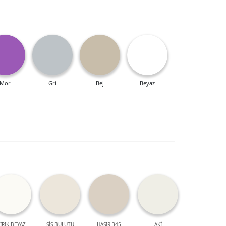
Mor
Gri
Bej
Beyaz
IRIK BEYAZ
SİS BULUTU
HASIR 345
AKİ