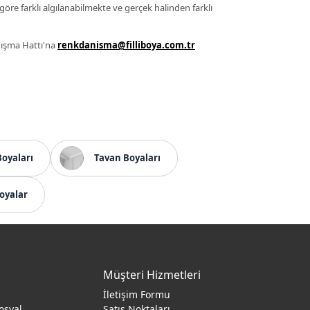
 göre farklı algılanabilmekte ve gerçek halinden farklı
anışma Hattı'na
renkdanisma@filliboya.com.tr
Boyaları
Tavan Boyaları
oyalar
Müşteri Hizmetleri
İletişim Formu
osyal
Satış Noktaları