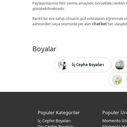
Paylaşımlarımız fikir verme amaçlıdır. Görseldeki renkler P
gözükebilmektedir.
Renkli bir eve sahip olmanın püf noktalarını öğrenmek ve
adresinden veya sitemizde yer alan
chatbot
'tan ulaşabil
Boyalar
İç Cephe Boyaları
Popüler Kategoriler
Popüler Ür
İç Cephe Boyaları
Momento Sil
Dış Cephe Boyaları
Momento M