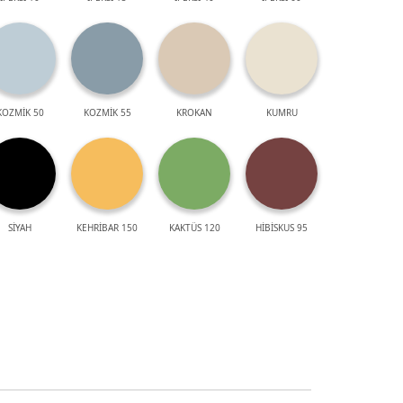
KOZMİK 50
KOZMİK 55
KROKAN
KUMRU
SİYAH
KEHRİBAR 150
KAKTÜS 120
HİBİSKUS 95