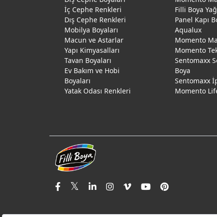
İç Cephe Renkleri
Filli Boya Ya
Dış Cephe Renkleri
Panel Kapı B
Mobilya Boyaları
Aqualux
Macun ve Astarlar
Momento Max
Yapı Kimyasalları
Momento Te
Tavan Boyaları
Sentomaxx S
Ev Bakım ve Hobi
Boya
Boyaları
Sentomaxx İ
Yatak Odası Renkleri
Momento Lif