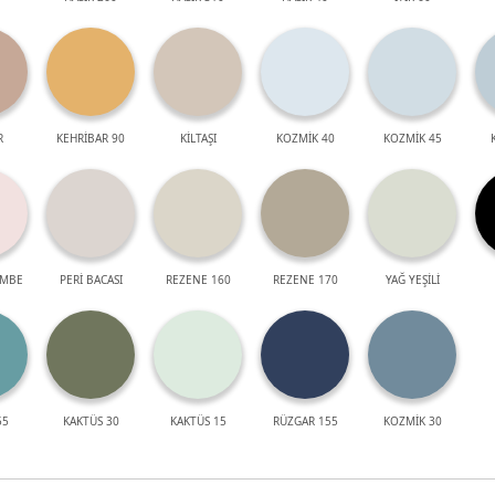
R
KEHRİBAR 90
KİLTAŞI
KOZMİK 40
KOZMİK 45
EMBE
PERİ BACASI
REZENE 160
REZENE 170
YAĞ YEŞİLİ
55
KAKTÜS 30
KAKTÜS 15
RÜZGAR 155
KOZMİK 30