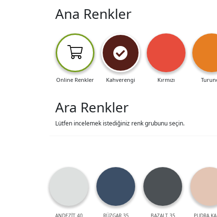
Ana Renkler
Online Renkler
Kahverengi
Kırmızı
Turun
Ara Renkler
Lütfen incelemek istediğiniz renk grubunu seçin.
ANDEZİT 40
RÜZGAR 35
BAZALT 35
PUDRA KA