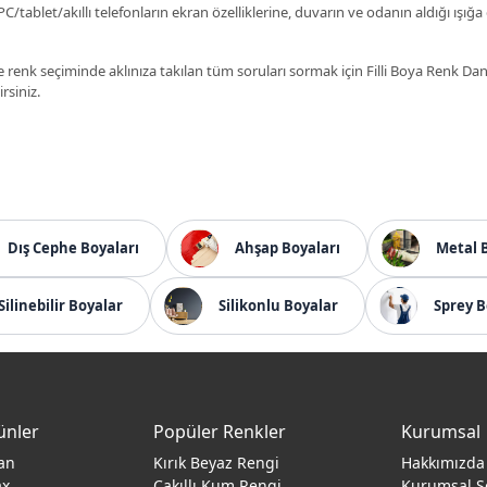
C/tablet/akıllı telefonların ekran özelliklerine, duvarın ve odanın aldığı ışığa
 renk seçiminde aklınıza takılan tüm soruları sormak için Filli Boya Renk D
irsiniz.
Dış Cephe Boyaları
Ahşap Boyaları
Metal 
Silinebilir Boyalar
Silikonlu Boyalar
Sprey B
ünler
Popüler Renkler
Kurumsal
an
Kırık Beyaz Rengi
Hakkımızda
ax
Çakıllı Kum Rengi
Kurumsal S