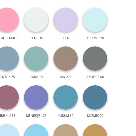
SAL PEMBESİ
İPEKSİ 35
LİLA
YUDUM 220
KOZMİK 25
IRMAK 25
TAN 270
ANDEZİT 60
İBİSKUS 85
MENEKŞE 175
YUDUM 60
KOZMİK 90