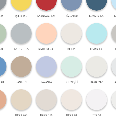
 35
IŞILTI 150
KARNAVAL 125
RÜZGAR 85
KOZMİK 120
K
20
ANDEZİT 25
KIVILCIM 230
BEJ 35
IRMAK 130
140
KANYON
LAVANTA
NİL YEŞİLİ
KARBEYAZ
A
HASIR 260
HASIR 310
HASIR 40
ITIR 60