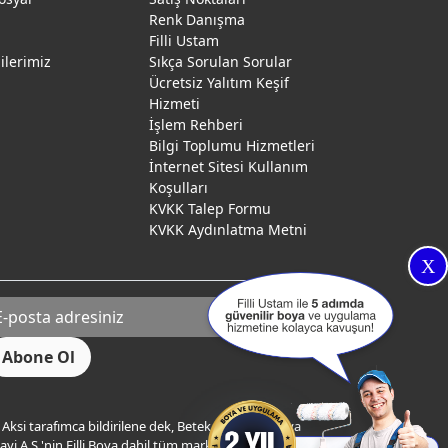
Renk Danışma
ı
Filli Ustam
gilerimiz
Sıkça Sorulan Sorular
Ücretsiz Yalıtım Keşif
Hizmeti
İşlem Rehberi
Bilgi Toplumu Hizmetleri
İnternet Sitesi Kullanım
Koşulları
KVKK Talep Formu
KVKK Aydınlatma Metni
X
Aksi tarafımca bildirilene dek, Betek Boya ve Kimya
yi A.Ş.'nin Filli Boya dahil tüm markaları ile ilgili