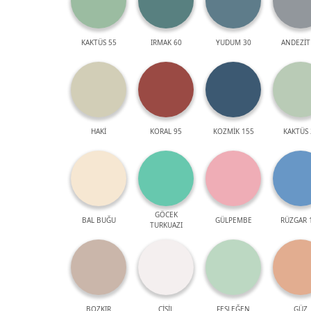
KAKTÜS 55
IRMAK 60
YUDUM 30
ANDEZİT
HAKİ
KORAL 95
KOZMİK 155
KAKTÜS 
GÖCEK
BAL BUĞU
GÜLPEMBE
RÜZGAR 
TURKUAZI
BOZKIR
ÇİSİL
FESLEĞEN
GÜZ