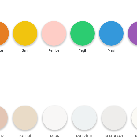
cu
Sarı
Pembe
Yeşil
Mavi
HVE
BADEMİ
AYDAN
ANDEZİT 10
KUM BEYAZI
K