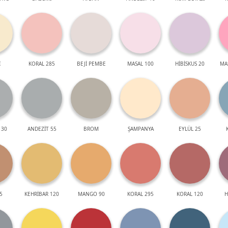
İ
KORAL 285
BEJİ PEMBE
MASAL 100
HİBİSKUS 20
MA
 30
ANDEZİT 55
BROM
ŞAMPANYA
EYLÜL 25
5
KEHRİBAR 120
MANGO 90
KORAL 295
KORAL 120
H