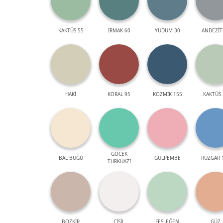
KAKTÜS 55
IRMAK 60
YUDUM 30
ANDEZİT
HAKİ
KORAL 95
KOZMİK 155
KAKTÜS 
GÖCEK
BAL BUĞU
GÜLPEMBE
RÜZGAR 
TURKUAZI
BOZKIR
ÇİSİL
FESLEĞEN
GÜZ