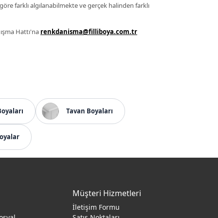
 göre farklı algılanabilmekte ve gerçek halinden farklı
anışma Hattı'na
renkdanisma@filliboya.com.tr
Boyaları
Tavan Boyaları
oyalar
Müşteri Hizmetleri
İletişim Formu
osyal
Satış Noktaları