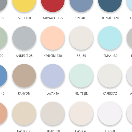
 35
IŞILTI 150
KARNAVAL 125
RÜZGAR 85
KOZMİK 120
K
20
ANDEZİT 25
KIVILCIM 230
BEJ 35
IRMAK 130
140
KANYON
LAVANTA
NİL YEŞİLİ
KARBEYAZ
A
HASIR 260
HASIR 310
HASIR 40
ITIR 60