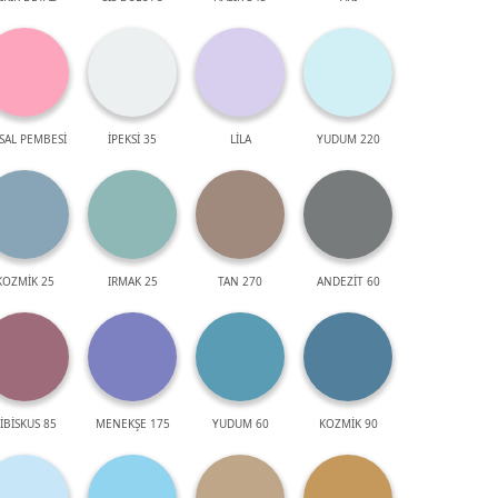
SAL PEMBESİ
İPEKSİ 35
LİLA
YUDUM 220
KOZMİK 25
IRMAK 25
TAN 270
ANDEZİT 60
İBİSKUS 85
MENEKŞE 175
YUDUM 60
KOZMİK 90