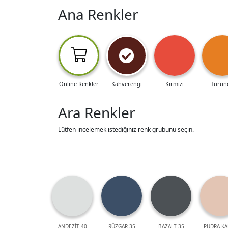
Ana Renkler
Online Renkler
Kahverengi
Kırmızı
Turun
Ara Renkler
Lütfen incelemek istediğiniz renk grubunu seçin.
ANDEZİT 40
RÜZGAR 35
BAZALT 35
PUDRA KA