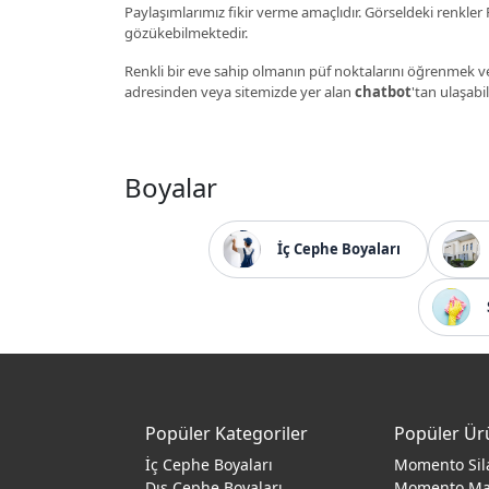
Paylaşımlarımız fikir verme amaçlıdır. Görseldeki renkler P
gözükebilmektedir.
Renkli bir eve sahip olmanın püf noktalarını öğrenmek ve
adresinden veya sitemizde yer alan
chatbot
'tan ulaşabil
Boyalar
İç Cephe Boyaları
Popüler Kategoriler
Popüler Ür
İç Cephe Boyaları
Momento Sil
Dış Cephe Boyaları
Momento M