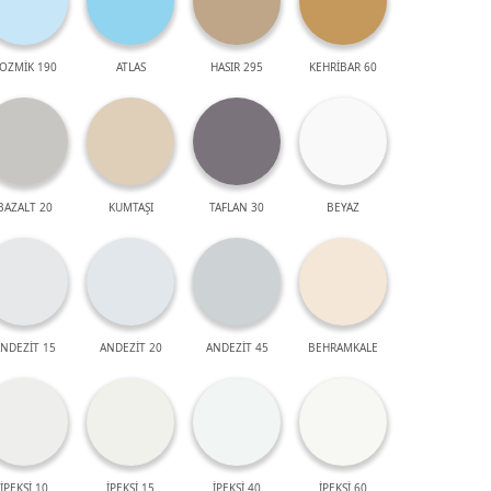
OZMİK 190
ATLAS
HASIR 295
KEHRİBAR 60
BAZALT 20
KUMTAŞI
TAFLAN 30
BEYAZ
NDEZİT 15
ANDEZİT 20
ANDEZİT 45
BEHRAMKALE
İPEKSİ 10
İPEKSİ 15
İPEKSİ 40
İPEKSİ 60