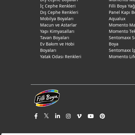
İç Cephe Renkleri
Filli Boya Ya
Dış Cephe Renkleri
Panel Kapı B
Mobilya Boyaları
Aqualux
Macun ve Astarlar
Momento Max
Yapı Kimyasalları
Momento Te
Tavan Boyaları
Sentomaxx S
Ev Bakım ve Hobi
Boya
Boyaları
Sentomaxx İ
Yatak Odası Renkleri
Momento Lif