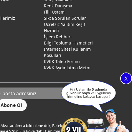
Renk Danışma
ı
Filli Ustam
gilerimiz
Sıkça Sorulan Sorular
Ücretsiz Yalıtım Keşif
Hizmeti
İşlem Rehberi
Bilgi Toplumu Hizmetleri
İnternet Sitesi Kullanım
Koşulları
KVKK Talep Formu
KVKK Aydınlatma Metni
X
Aksi tarafımca bildirilene dek, Betek Boya ve Kimya
yi A.Ş.'nin Filli Boya dahil tüm markaları ile ilgili