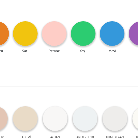
cu
Sarı
Pembe
Yeşil
Mavi
HVE
BADEMİ
AYDAN
ANDEZİT 10
KUM BEYAZI
K