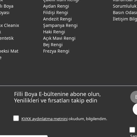
ğlı Boya
Aydan Rengi
Sorumluluk
oyası
Fildişi Rengi
Basın Odas
Andezit Rengi
İletişim Bil
 Cleanix
Şampanya Rengi
k
Haki Rengi
entetik
Açık Mavi Rengi
Bej Rengi
peksi Mat
Frezya Rengi
e
Filli Boya E-bültenine abone olun,
Yenilikleri ve fırsatları takip edin
KVKK aydınlatma metnini
okudum, bilgilendim.
Sana