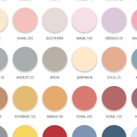
İ
KORAL 285
BEJİ PEMBE
MASAL 100
HİBİSKUS 20
MA
 30
ANDEZİT 55
BROM
ŞAMPANYA
EYLÜL 25
5
KEHRİBAR 120
MANGO 90
KORAL 295
KORAL 120
H