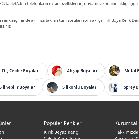
C/tablet/akıllı telefonların ekran özelliklerine, duvarın ve odanın aldığı ışığa
 renk seçiminde aklınıza takılan tüm soruları sormak için Filli Boya Renk D
irsiniz.
Dış Cephe Boyaları
Ahşap Boyaları
Metal 
Silinebilir Boyalar
Silikonlu Boyalar
Sprey B
ünler
Popüler Renkler
Kurumsal
an
Kırık Beyaz Rengi
Hakkımızda
ax
Çakıllı Kum Rengi
Kurumsal S