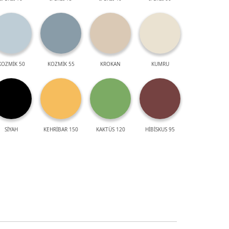
KOZMİK 50
KOZMİK 55
KROKAN
KUMRU
SİYAH
KEHRİBAR 150
KAKTÜS 120
HİBİSKUS 95