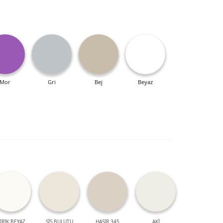
Mor
Gri
Bej
Beyaz
IRIK BEYAZ
SİS BULUTU
HASIR 345
AKİ