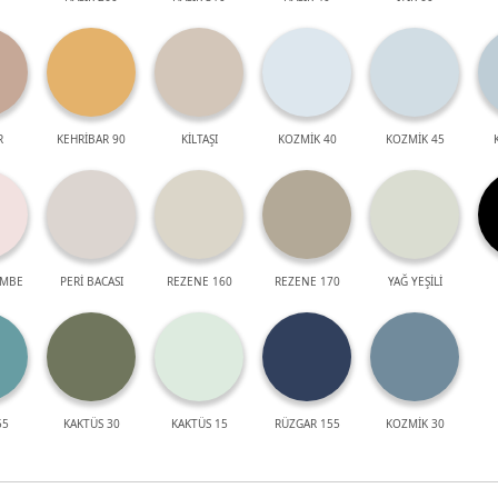
R
KEHRİBAR 90
KİLTAŞI
KOZMİK 40
KOZMİK 45
EMBE
PERİ BACASI
REZENE 160
REZENE 170
YAĞ YEŞİLİ
55
KAKTÜS 30
KAKTÜS 15
RÜZGAR 155
KOZMİK 30