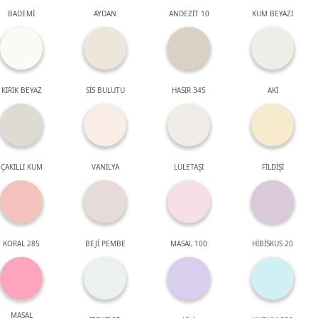
BADEMİ
AYDAN
ANDEZİT 10
KUM BEYAZI
KIRIK BEYAZ
SİS BULUTU
HASIR 345
AKİ
ÇAKILLI KUM
VANİLYA
LÜLETAŞI
FİLDİŞİ
KORAL 285
BEJİ PEMBE
MASAL 100
HİBİSKUS 20
MASAL