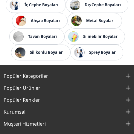
İç Cephe Boyaları
Dış Cephe Boyaları
Ahşap Boyaları
Metal Boyaları
Tavan Boyaları
Silinebilir Boyalar
Silikonlu Boyalar
Sprey Boyalar
Popüler Kategoriler
İç Cephe Boyaları
Popüler Ürünler
Dış Cephe Boyaları
Momento Silan
Popüler Renkler
İç Cephe Renkleri
Momento Max
Kırık Beyaz Rengi
Kurumsal
Dış Cephe Renkleri
Filli Boya Yağlı Boya
Çakıllı Kum Rengi
Hakkımızda
Müşteri Hizmetleri
Mobilya Boyaları
Panel Kapı Boyası
Aydan Rengi
Kurumsal Sosyal Sorumluluk
Macun ve Astarlar
İletişim Formu