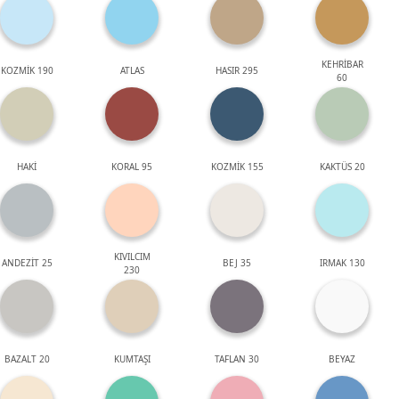
KEHRİBAR
KOZMİK 190
ATLAS
HASIR 295
60
HAKİ
KORAL 95
KOZMİK 155
KAKTÜS 20
KIVILCIM
ANDEZİT 25
BEJ 35
IRMAK 130
230
BAZALT 20
KUMTAŞI
TAFLAN 30
BEYAZ