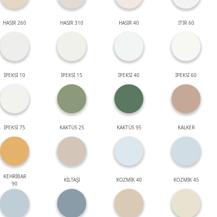
HASIR 260
HASIR 310
HASIR 40
ITIR 60
İPEKSİ 10
İPEKSİ 15
İPEKSİ 40
İPEKSİ 60
İPEKSİ 75
KAKTÜS 25
KAKTÜS 95
KALKER
KEHRİBAR
KİLTAŞI
KOZMİK 40
KOZMİK 45
90