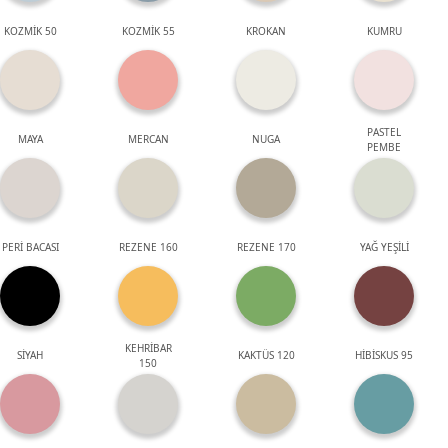
KOZMİK 50
KOZMİK 55
KROKAN
KUMRU
PASTEL
MAYA
MERCAN
NUGA
PEMBE
PERİ BACASI
REZENE 160
REZENE 170
YAĞ YEŞİLİ
KEHRİBAR
SİYAH
KAKTÜS 120
HİBİSKUS 95
150