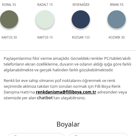
KORAL 55
BAZALT 15
KESEKAĞIDI
IRMAK 55
KAKTÜS 30
KAKTÜS 15
RÜZGAR 155
KOZMİK 30
Paylaşımlarımız fikir verme amaçlıdır. Görseldeki renkler PC/tablet/akıllı
telefonların ekran özelliklerine, duvarın ve odanın aldığı ışığa göre farklı
algılanabilmekte ve gerçek halinden farklı gözükebilmektedir.
Renkli bir eve sahip olmanın püf noktalarını öğrenmek ve renk
seçiminde aklınıza takılan tüm soruları sormak için Filli Boya Renk
Danışma Hattı'na
renkdanisma@filliboya.com.tr
adresinden veya
sitemizde yer alan
chatbot
'tan ulaşabilirsiniz.
Boyalar