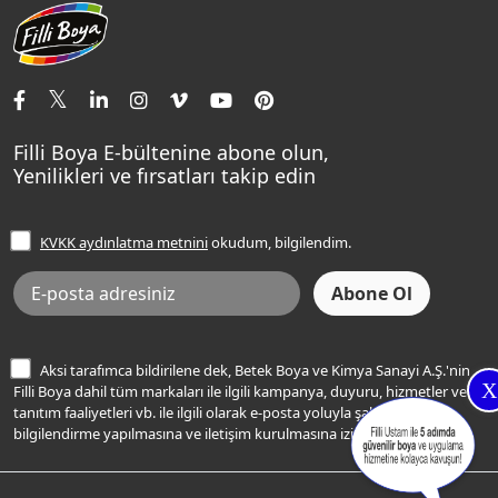
Aqualux
Fildişi Rengi
Basın Odası
Yapı Kimyasalları
Satış Noktaları
Momento Max Cleanix
Andezit Rengi
İletişim Bilgilerimiz
Tavan Boyaları
Renk Danışma
Momento Tek
Şampanya Rengi
Ev Bakım ve Hobi Boyaları
Filli Ustam
Sentomaxx Sentetik Boya
Haki Rengi
Yatak Odası Renkleri
Sıkça Sorulan Sorular
Sentomaxx İpeksi Mat
Filli Boya E-bültenine abone olun,
Açık Mavi Rengi
Yenilikleri ve fırsatları takip edin
Ücretsiz Yalıtım Keşif Hizmeti
Momento Life
Bej Rengi
İşlem Rehberi
Frezya Rengi
KVKK aydınlatma metnini
okudum, bilgilendim.
Bilgi Toplumu Hizmetleri
İnternet Sitesi Kullanım Koşulları
KVKK Talep Formu
KVKK Aydınlatma Metni
Aksi tarafımca bildirilene dek, Betek Boya ve Kimya Sanayi A.Ş.'nin
X
Filli Boya dahil tüm markaları ile ilgili kampanya, duyuru, hizmetler ve
tanıtım faaliyetleri vb. ile ilgili olarak e-posta yoluyla şahsıma
bilgilendirme yapılmasına ve iletişim kurulmasına izin veriyorum.