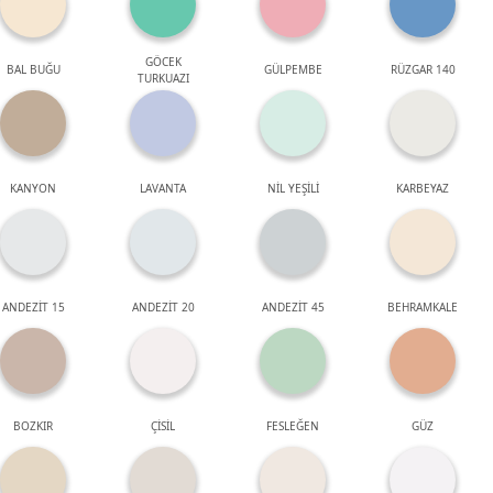
GÖCEK
BAL BUĞU
GÜLPEMBE
RÜZGAR 140
TURKUAZI
KANYON
LAVANTA
NİL YEŞİLİ
KARBEYAZ
ANDEZİT 15
ANDEZİT 20
ANDEZİT 45
BEHRAMKALE
BOZKIR
ÇİSİL
FESLEĞEN
GÜZ