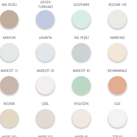
GÖCEK
BAL BUĞU
GÜLPEMBE
RÜZGAR 140
TURKUAZI
KANYON
LAVANTA
NİL YEŞİLİ
KARBEYAZ
ANDEZİT 15
ANDEZİT 20
ANDEZİT 45
BEHRAMKALE
BOZKIR
ÇİSİL
FESLEĞEN
GÜZ
HASIR 260
HASIR 310
HASIR 40
ITIR 60