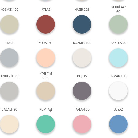
KEHRİBAR
KOZMİK 190
ATLAS
HASIR 295
60
HAKİ
KORAL 95
KOZMİK 155
KAKTÜS 20
KIVILCIM
ANDEZİT 25
BEJ 35
IRMAK 130
230
BAZALT 20
KUMTAŞI
TAFLAN 30
BEYAZ