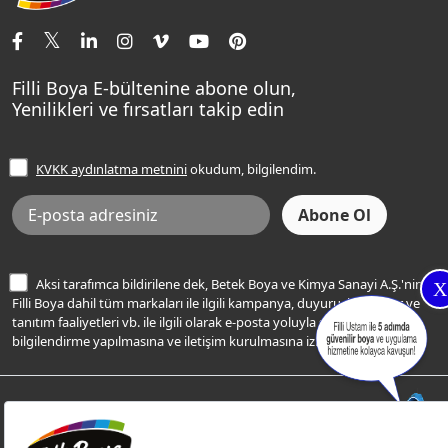
İletişim Bilgilerimiz
Tavan Boyaları
Renk Danışma
Momento Tek
Şampanya Rengi
Ev Bakım ve Hobi Boyaları
Filli Ustam
Sentomaxx Sentetik Boya
Haki Rengi
Yatak Odası Renkleri
Sıkça Sorulan Sorular
Sentomaxx İpeksi Mat
Filli Boya E-bültenine abone olun,
Açık Mavi Rengi
Yenilikleri ve fırsatları takip edin
Ücretsiz Yalıtım Keşif Hizmeti
Momento Life
Bej Rengi
İşlem Rehberi
Frezya Rengi
KVKK aydınlatma metnini
okudum, bilgilendim.
Bilgi Toplumu Hizmetleri
İnternet Sitesi Kullanım Koşulları
KVKK Talep Formu
KVKK Aydınlatma Metni
Aksi tarafımca bildirilene dek, Betek Boya ve Kimya Sanayi A.Ş.'nin
X
Filli Boya dahil tüm markaları ile ilgili kampanya, duyuru, hizmetler ve
tanıtım faaliyetleri vb. ile ilgili olarak e-posta yoluyla şahsıma
bilgilendirme yapılmasına ve iletişim kurulmasına izin veriyorum.
© Filli Boya 2026. Tüm Hakları Saklıdır.