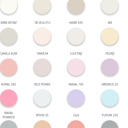
KIRIK BEYAZ
SİS BULUTU
HASIR 345
AKİ
ÇAKILLI KUM
VANİLYA
LÜLETAŞI
FİLDİŞİ
KORAL 285
BEJİ PEMBE
MASAL 100
HİBİSKUS 20
MASAL
İPEKSİ 35
LİLA
YUDUM 220
PEMBESİ