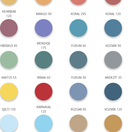
KEHRİBAR
MANGO 90
KORAL 295
KORAL 120
120
MENEKŞE
HİBİSKUS 85
YUDUM 60
KOZMİK 90
175
KAKTÜS 55
IRMAK 60
YUDUM 30
ANDEZİT 35
KARNAVAL
IŞILTI 150
RÜZGAR 85
KOZMİK 120
125