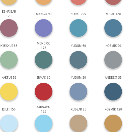
KEHRİBAR
MANGO 90
KORAL 295
KORAL 120
120
MENEKŞE
HİBİSKUS 85
YUDUM 60
KOZMİK 90
175
KAKTÜS 55
IRMAK 60
YUDUM 30
ANDEZİT 35
KARNAVAL
IŞILTI 150
RÜZGAR 85
KOZMİK 120
125