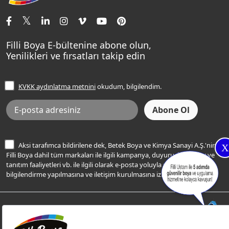
İletişim Bilgilerimiz
Tavan Boyaları
Renk Danışma
Momento Tek
Şampanya Rengi
Ev Bakım ve Hobi Boyaları
Filli Ustam
Sentomaxx Sentetik Boya
Haki Rengi
Yatak Odası Renkleri
Sıkça Sorulan Sorular
Sentomaxx İpeksi Mat
Filli Boya E-bültenine abone olun,
Açık Mavi Rengi
Yenilikleri ve fırsatları takip edin
Ücretsiz Yalıtım Keşif Hizmeti
Momento Life
Bej Rengi
İşlem Rehberi
Frezya Rengi
KVKK aydınlatma metnini
okudum, bilgilendim.
Bilgi Toplumu Hizmetleri
İnternet Sitesi Kullanım Koşulları
KVKK Talep Formu
KVKK Aydınlatma Metni
Aksi tarafımca bildirilene dek, Betek Boya ve Kimya Sanayi A.Ş.'nin
X
Filli Boya dahil tüm markaları ile ilgili kampanya, duyuru, hizmetler ve
tanıtım faaliyetleri vb. ile ilgili olarak e-posta yoluyla şahsıma
bilgilendirme yapılmasına ve iletişim kurulmasına izin veriyorum.
© Filli Boya 2026. Tüm Hakları Saklıdır.