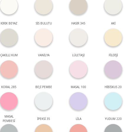
KIRIK BEYAZ
SİS BULUTU
HASIR 345
AKİ
ÇAKILLI KUM
VANİLYA
LÜLETAŞI
FİLDİŞİ
KORAL 285
BEJİ PEMBE
MASAL 100
HİBİSKUS 20
MASAL
İPEKSİ 35
LİLA
YUDUM 220
PEMBESİ