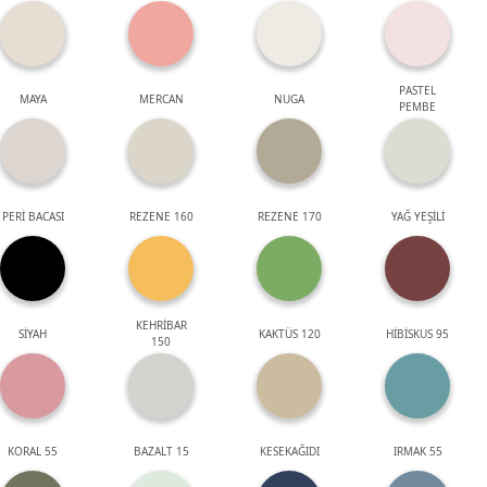
PASTEL
MAYA
MERCAN
NUGA
PEMBE
PERİ BACASI
REZENE 160
REZENE 170
YAĞ YEŞİLİ
KEHRİBAR
SİYAH
KAKTÜS 120
HİBİSKUS 95
150
KORAL 55
BAZALT 15
KESEKAĞIDI
IRMAK 55