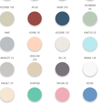
KEHRİBAR
KOZMİK 190
ATLAS
HASIR 295
60
HAKİ
KORAL 95
KOZMİK 155
KAKTÜS 20
KIVILCIM
ANDEZİT 25
BEJ 35
IRMAK 130
230
BAZALT 20
KUMTAŞI
TAFLAN 30
BEYAZ