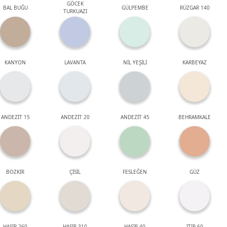
GÖCEK
BAL BUĞU
GÜLPEMBE
RÜZGAR 140
TURKUAZI
KANYON
LAVANTA
NİL YEŞİLİ
KARBEYAZ
ANDEZİT 15
ANDEZİT 20
ANDEZİT 45
BEHRAMKALE
BOZKIR
ÇİSİL
FESLEĞEN
GÜZ
HASIR 260
HASIR 310
HASIR 40
ITIR 60