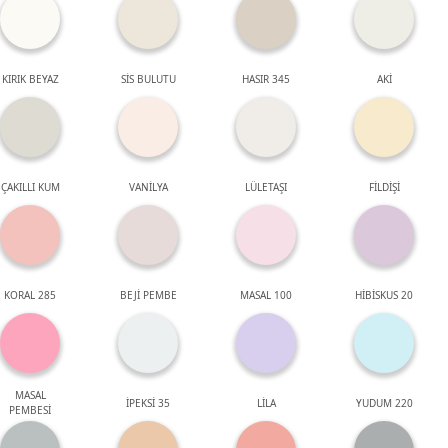
KIRIK BEYAZ
SİS BULUTU
HASIR 345
AKİ
ÇAKILLI KUM
VANİLYA
LÜLETAŞI
FİLDİŞİ
KORAL 285
BEJİ PEMBE
MASAL 100
HİBİSKUS 20
MASAL
İPEKSİ 35
LİLA
YUDUM 220
PEMBESİ