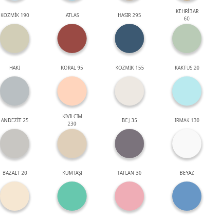
KEHRİBAR
KOZMİK 190
ATLAS
HASIR 295
60
HAKİ
KORAL 95
KOZMİK 155
KAKTÜS 20
KIVILCIM
ANDEZİT 25
BEJ 35
IRMAK 130
230
BAZALT 20
KUMTAŞI
TAFLAN 30
BEYAZ