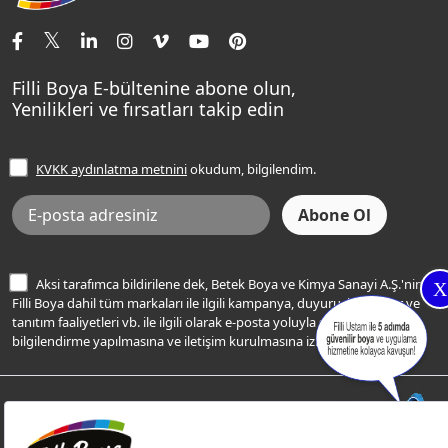
İletişim Bilgilerimiz
Tavan Boyaları
Renk Danışma
Momento Tek
Şampanya Rengi
Ev Bakım ve Hobi Boyaları
Filli Ustam
Sentomaxx Sentetik Boya
Haki Rengi
Yatak Odası Renkleri
Sıkça Sorulan Sorular
Sentomaxx İpeksi Mat
Filli Boya E-bültenine abone olun,
Açık Mavi Rengi
Yenilikleri ve fırsatları takip edin
Ücretsiz Yalıtım Keşif Hizmeti
Momento Life
Bej Rengi
İşlem Rehberi
Frezya Rengi
KVKK aydınlatma metnini
okudum, bilgilendim.
Bilgi Toplumu Hizmetleri
İnternet Sitesi Kullanım Koşulları
KVKK Talep Formu
KVKK Aydınlatma Metni
Aksi tarafımca bildirilene dek, Betek Boya ve Kimya Sanayi A.Ş.'nin
X
Filli Boya dahil tüm markaları ile ilgili kampanya, duyuru, hizmetler ve
tanıtım faaliyetleri vb. ile ilgili olarak e-posta yoluyla şahsıma
bilgilendirme yapılmasına ve iletişim kurulmasına izin veriyorum.
© Filli Boya 2026. Tüm Hakları Saklıdır.