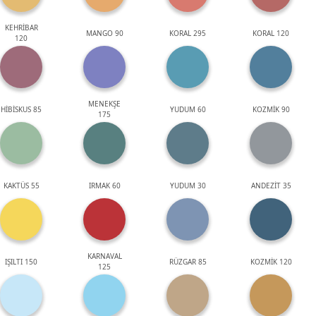
KEHRİBAR
MANGO 90
KORAL 295
KORAL 120
120
MENEKŞE
HİBİSKUS 85
YUDUM 60
KOZMİK 90
175
KAKTÜS 55
IRMAK 60
YUDUM 30
ANDEZİT 35
KARNAVAL
IŞILTI 150
RÜZGAR 85
KOZMİK 120
125