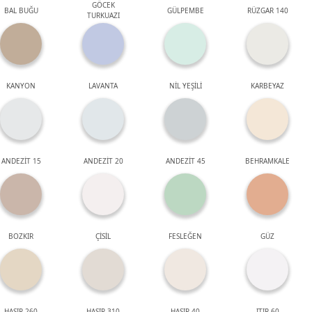
GÖCEK
BAL BUĞU
GÜLPEMBE
RÜZGAR 140
TURKUAZI
KANYON
LAVANTA
NİL YEŞİLİ
KARBEYAZ
ANDEZİT 15
ANDEZİT 20
ANDEZİT 45
BEHRAMKALE
BOZKIR
ÇİSİL
FESLEĞEN
GÜZ
HASIR 260
HASIR 310
HASIR 40
ITIR 60