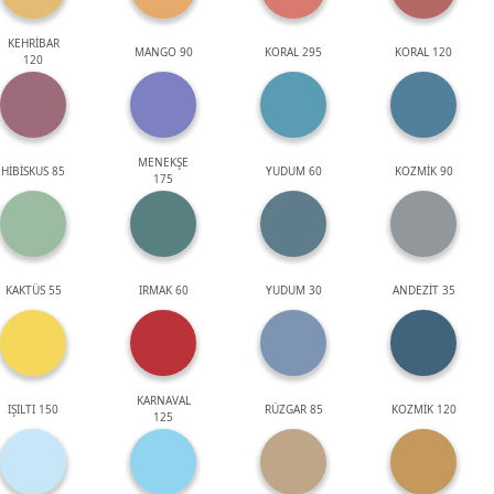
KEHRİBAR
MANGO 90
KORAL 295
KORAL 120
120
MENEKŞE
HİBİSKUS 85
YUDUM 60
KOZMİK 90
175
KAKTÜS 55
IRMAK 60
YUDUM 30
ANDEZİT 35
KARNAVAL
IŞILTI 150
RÜZGAR 85
KOZMİK 120
125