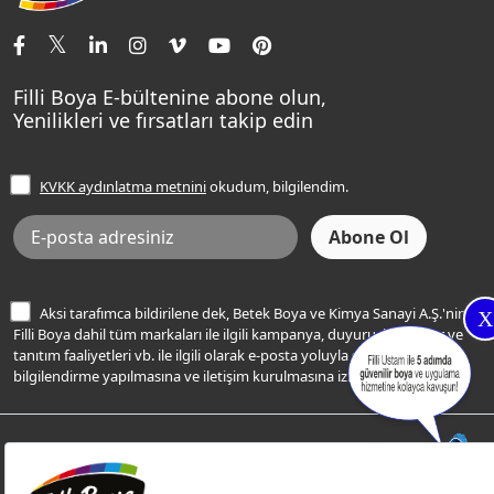
İletişim Bilgilerimiz
Tavan Boyaları
Renk Danışma
Momento Tek
Şampanya Rengi
Ev Bakım ve Hobi Boyaları
Filli Ustam
Sentomaxx Sentetik Boya
Haki Rengi
Yatak Odası Renkleri
Sıkça Sorulan Sorular
Sentomaxx İpeksi Mat
Filli Boya E-bültenine abone olun,
Açık Mavi Rengi
Yenilikleri ve fırsatları takip edin
Ücretsiz Yalıtım Keşif Hizmeti
Momento Life
Bej Rengi
İşlem Rehberi
Frezya Rengi
KVKK aydınlatma metnini
okudum, bilgilendim.
Bilgi Toplumu Hizmetleri
İnternet Sitesi Kullanım Koşulları
KVKK Talep Formu
KVKK Aydınlatma Metni
Aksi tarafımca bildirilene dek, Betek Boya ve Kimya Sanayi A.Ş.'nin
X
Filli Boya dahil tüm markaları ile ilgili kampanya, duyuru, hizmetler ve
tanıtım faaliyetleri vb. ile ilgili olarak e-posta yoluyla şahsıma
bilgilendirme yapılmasına ve iletişim kurulmasına izin veriyorum.
© Filli Boya 2026. Tüm Hakları Saklıdır.