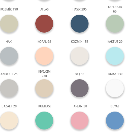
KEHRİBAR
KOZMİK 190
ATLAS
HASIR 295
60
HAKİ
KORAL 95
KOZMİK 155
KAKTÜS 20
KIVILCIM
ANDEZİT 25
BEJ 35
IRMAK 130
230
BAZALT 20
KUMTAŞI
TAFLAN 30
BEYAZ