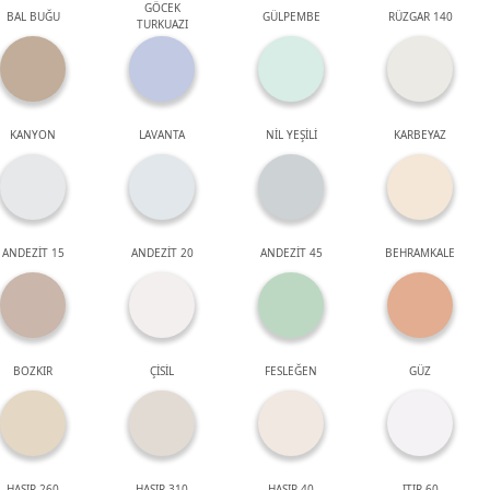
GÖCEK
BAL BUĞU
GÜLPEMBE
RÜZGAR 140
TURKUAZI
KANYON
LAVANTA
NİL YEŞİLİ
KARBEYAZ
ANDEZİT 15
ANDEZİT 20
ANDEZİT 45
BEHRAMKALE
BOZKIR
ÇİSİL
FESLEĞEN
GÜZ
HASIR 260
HASIR 310
HASIR 40
ITIR 60