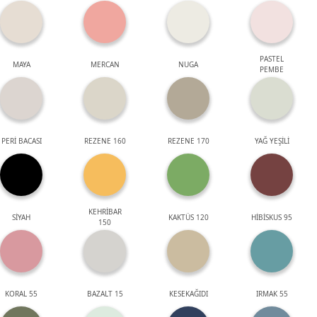
PASTEL
MAYA
MERCAN
NUGA
PEMBE
PERİ BACASI
REZENE 160
REZENE 170
YAĞ YEŞİLİ
KEHRİBAR
SİYAH
KAKTÜS 120
HİBİSKUS 95
150
KORAL 55
BAZALT 15
KESEKAĞIDI
IRMAK 55