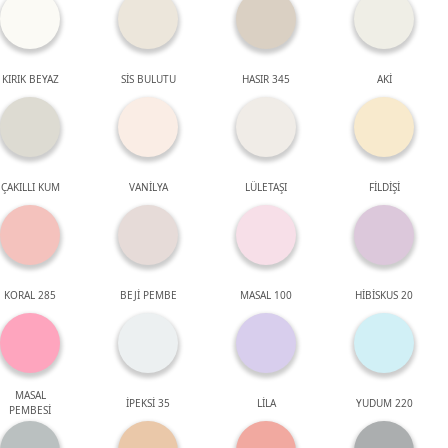
KIRIK BEYAZ
SİS BULUTU
HASIR 345
AKİ
ÇAKILLI KUM
VANİLYA
LÜLETAŞI
FİLDİŞİ
KORAL 285
BEJİ PEMBE
MASAL 100
HİBİSKUS 20
MASAL
İPEKSİ 35
LİLA
YUDUM 220
PEMBESİ