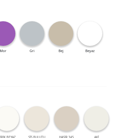
Mor
Gri
Bej
Beyaz
IRIK BEYAZ
SİS BULUTU
HASIR 345
AKİ