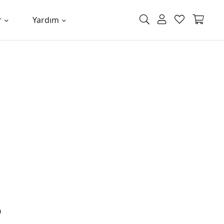
r
Yardım
5