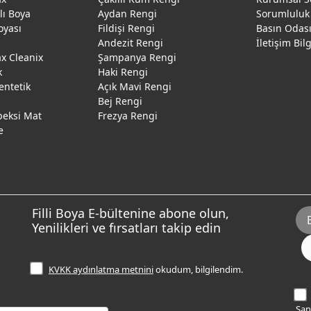
ğlı Boya
Aydan Rengi
Sorumluluk
oyası
Fildişi Rengi
Basın Odas
Andezit Rengi
İletişim Bil
 Cleanix
Şampanya Rengi
k
Haki Rengi
entetik
Açık Mavi Rengi
Bej Rengi
peksi Mat
Frezya Rengi
e
Filli Boya E-bültenine abone olun,
Yenilikleri ve fırsatları takip edin
KVKK aydınlatma metnini
okudum, bilgilendim.
Sana