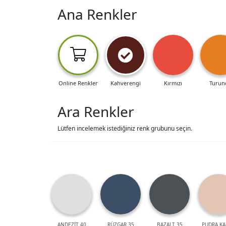
Ana Renkler
Online Renkler
Kahverengi
Kırmızı
Turun
Ara Renkler
Lütfen incelemek istediğiniz renk grubunu seçin.
ANDEZİT 40
RÜZGAR 35
BAZALT 35
PUDRA KA