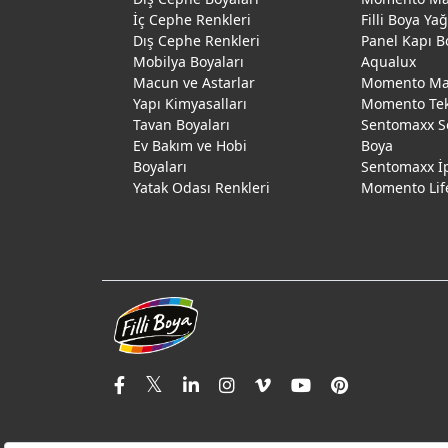
İç Cephe Renkleri
Filli Boya Ya
Dış Cephe Renkleri
Panel Kapı B
Mobilya Boyaları
Aqualux
Macun ve Astarlar
Momento Max
Yapı Kimyasalları
Momento Te
Tavan Boyaları
Sentomaxx S
Ev Bakım ve Hobi
Boya
Boyaları
Sentomaxx İ
Yatak Odası Renkleri
Momento Lif