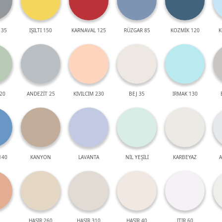
 35
IŞILTI 150
KARNAVAL 125
RÜZGAR 85
KOZMİK 120
K
20
ANDEZİT 25
KIVILCIM 230
BEJ 35
IRMAK 130
140
KANYON
LAVANTA
NİL YEŞİLİ
KARBEYAZ
A
HASIR 260
HASIR 310
HASIR 40
ITIR 60