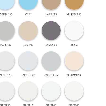
OZMİK 190
ATLAS
HASIR 295
KEHRİBAR 60
BAZALT 20
KUMTAŞI
TAFLAN 30
BEYAZ
NDEZİT 15
ANDEZİT 20
ANDEZİT 45
BEHRAMKALE
İPEKSİ 10
İPEKSİ 15
İPEKSİ 40
İPEKSİ 60