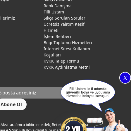
Renk Danışma
ı
Filli Ustam
gilerimiz
Sıkça Sorulan Sorular
Ücretsiz Yalıtım Keşif
Hizmeti
İşlem Rehberi
Bilgi Toplumu Hizmetleri
İnternet Sitesi Kullanım
Koşulları
KVKK Talep Formu
KVKK Aydınlatma Metni
X
Aksi tarafımca bildirilene dek, Betek Boya ve Kimya
yi A.Ş.'nin Filli Boya dahil tüm markaları ile ilgili