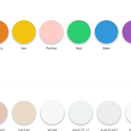
cu
Sarı
Pembe
Yeşil
Mavi
HVE
BADEMİ
AYDAN
ANDEZİT 10
KUM BEYAZI
K