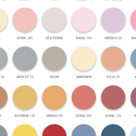
İ
KORAL 285
BEJİ PEMBE
MASAL 100
HİBİSKUS 20
MA
 30
ANDEZİT 55
BROM
ŞAMPANYA
EYLÜL 25
5
KEHRİBAR 120
MANGO 90
KORAL 295
KORAL 120
H