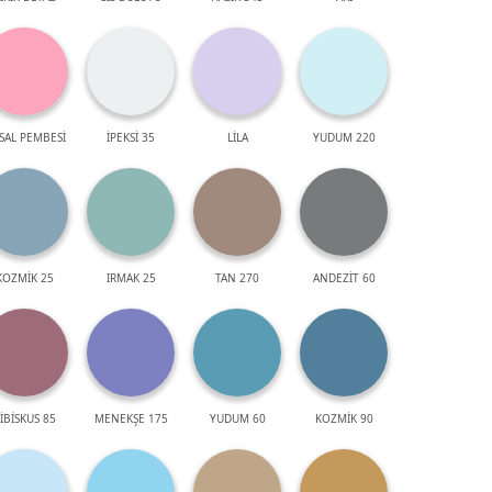
SAL PEMBESİ
İPEKSİ 35
LİLA
YUDUM 220
KOZMİK 25
IRMAK 25
TAN 270
ANDEZİT 60
İBİSKUS 85
MENEKŞE 175
YUDUM 60
KOZMİK 90