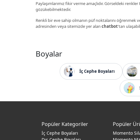
Paylaşımlarımız fikir verme amaçlıdır. Görseldeki renkler P
gözükebilmektedir.
Renkli bir eve sahip olmanın püf noktalarını öğrenmek ve
adresinden veya sitemizde yer alan
chatbot
'tan ulaşabil
Boyalar
İç Cephe Boyaları
Popüler Kategoriler
Popüler Ür
İç Cephe Boyaları
Momento Sil
Dış Cephe Boyaları
Momento M