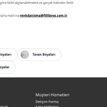
 göre farklı algılanabilmekte ve gerçek halinden farklı
anışma Hattı'na
renkdanisma@filliboya.com.tr
Boyaları
Tavan Boyaları
oyalar
Müşteri Hizmetleri
İletişim Formu
osyal
Satış Noktaları