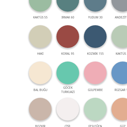
KAKTÜS 55
IRMAK 60
YUDUM 30
ANDEZİT
HAKİ
KORAL 95
KOZMİK 155
KAKTÜS 
GÖCEK
BAL BUĞU
GÜLPEMBE
RÜZGAR 
TURKUAZI
BOZKIR
ÇİSİL
FESLEĞEN
GÜZ