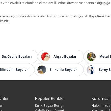
C/tablet/akıllı telefonların ekran özelliklerine, duvarın ve odanın aldığı ışığa
 renk seçiminde aklınıza takılan tüm soruları sormak için Filli Boya Renk D
irsiniz.
Dış Cephe Boyaları
Ahşap Boyaları
Metal 
Silinebilir Boyalar
Silikonlu Boyalar
Sprey B
ünler
Popüler Renkler
Kurumsal
an
Kırık Beyaz Rengi
Hakkımızda
ax
Çakıllı Kum Rengi
Kurumsal S