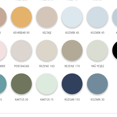
R
KEHRİBAR 90
KİLTAŞI
KOZMİK 40
KOZMİK 45
EMBE
PERİ BACASI
REZENE 160
REZENE 170
YAĞ YEŞİLİ
55
KAKTÜS 30
KAKTÜS 15
RÜZGAR 155
KOZMİK 30