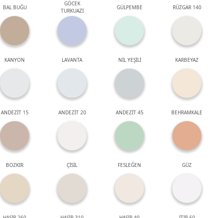
GÖCEK
BAL BUĞU
GÜLPEMBE
RÜZGAR 140
TURKUAZI
KANYON
LAVANTA
NİL YEŞİLİ
KARBEYAZ
ANDEZİT 15
ANDEZİT 20
ANDEZİT 45
BEHRAMKALE
BOZKIR
ÇİSİL
FESLEĞEN
GÜZ
HASIR 260
HASIR 310
HASIR 40
ITIR 60