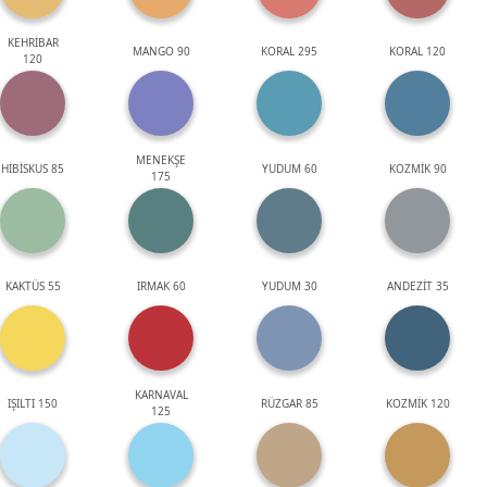
KEHRİBAR
MANGO 90
KORAL 295
KORAL 120
120
MENEKŞE
HİBİSKUS 85
YUDUM 60
KOZMİK 90
175
KAKTÜS 55
IRMAK 60
YUDUM 30
ANDEZİT 35
KARNAVAL
IŞILTI 150
RÜZGAR 85
KOZMİK 120
125