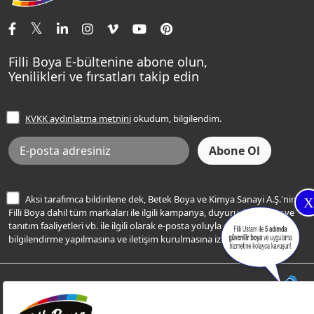
İletişim Bilgilerimiz
Tavan Boyaları
Renk Danışma
Momento Tek
Şampanya Rengi
Ev Bakım ve Hobi Boyaları
Filli Ustam
Sentomaxx Sentetik Boya
Haki Rengi
Yatak Odası Renkleri
Sıkça Sorulan Sorular
Sentomaxx İpeksi Mat
Filli Boya E-bültenine abone olun,
Açık Mavi Rengi
Yenilikleri ve fırsatları takip edin
Ücretsiz Yalıtım Keşif Hizmeti
Momento Life
Bej Rengi
İşlem Rehberi
Frezya Rengi
KVKK aydınlatma metnini
okudum, bilgilendim.
Bilgi Toplumu Hizmetleri
İnternet Sitesi Kullanım Koşulları
KVKK Talep Formu
KVKK Aydınlatma Metni
Aksi tarafımca bildirilene dek, Betek Boya ve Kimya Sanayi A.Ş.'nin
X
Filli Boya dahil tüm markaları ile ilgili kampanya, duyuru, hizmetler ve
tanıtım faaliyetleri vb. ile ilgili olarak e-posta yoluyla şahsıma
bilgilendirme yapılmasına ve iletişim kurulmasına izin veriyorum.
© Filli Boya 2026. Tüm Hakları Saklıdır.