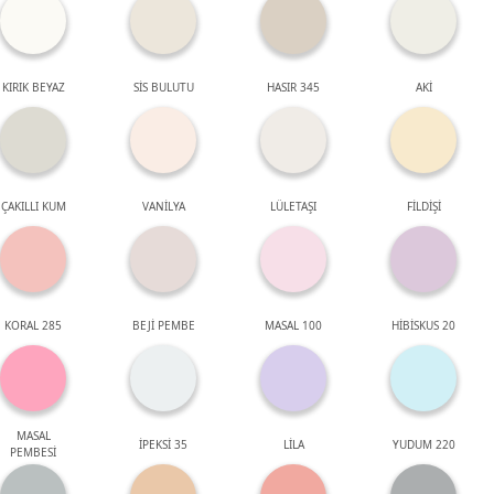
KIRIK BEYAZ
SİS BULUTU
HASIR 345
AKİ
ÇAKILLI KUM
VANİLYA
LÜLETAŞI
FİLDİŞİ
KORAL 285
BEJİ PEMBE
MASAL 100
HİBİSKUS 20
MASAL
İPEKSİ 35
LİLA
YUDUM 220
PEMBESİ