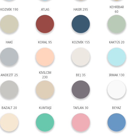
KEHRİBAR
KOZMİK 190
ATLAS
HASIR 295
60
HAKİ
KORAL 95
KOZMİK 155
KAKTÜS 20
KIVILCIM
ANDEZİT 25
BEJ 35
IRMAK 130
230
BAZALT 20
KUMTAŞI
TAFLAN 30
BEYAZ