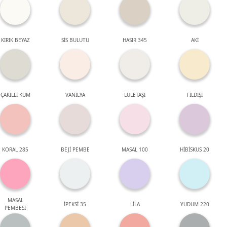
KIRIK BEYAZ
SİS BULUTU
HASIR 345
AKİ
ÇAKILLI KUM
VANİLYA
LÜLETAŞI
FİLDİŞİ
KORAL 285
BEJİ PEMBE
MASAL 100
HİBİSKUS 20
MASAL
İPEKSİ 35
LİLA
YUDUM 220
PEMBESİ