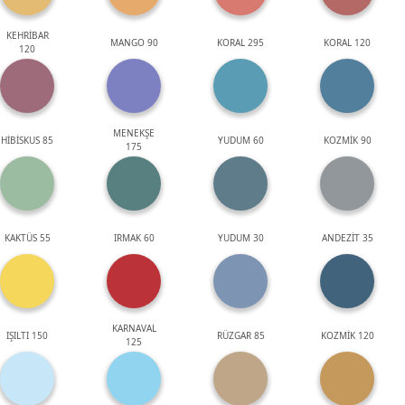
KEHRİBAR
MANGO 90
KORAL 295
KORAL 120
120
MENEKŞE
HİBİSKUS 85
YUDUM 60
KOZMİK 90
175
KAKTÜS 55
IRMAK 60
YUDUM 30
ANDEZİT 35
KARNAVAL
IŞILTI 150
RÜZGAR 85
KOZMİK 120
125