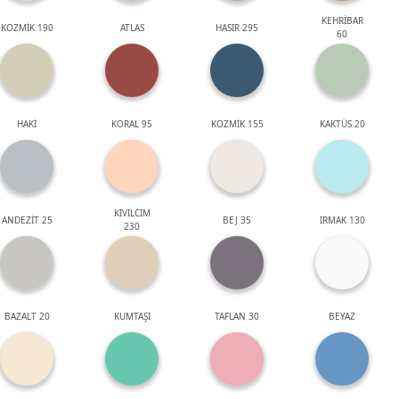
KEHRİBAR
KOZMİK 190
ATLAS
HASIR 295
60
HAKİ
KORAL 95
KOZMİK 155
KAKTÜS 20
KIVILCIM
ANDEZİT 25
BEJ 35
IRMAK 130
230
BAZALT 20
KUMTAŞI
TAFLAN 30
BEYAZ