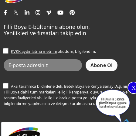
İletişim Bilgilerimiz
Tavan Boyaları
Renk Danışma
Momento Tek
Şampanya Rengi
Ev Bakım ve Hobi Boyaları
Filli Ustam
Sentomaxx Sentetik Boya
Haki Rengi
Yatak Odası Renkleri
Sıkça Sorulan Sorular
Sentomaxx İpeksi Mat
Filli Boya E-bültenine abone olun,
Açık Mavi Rengi
Yenilikleri ve fırsatları takip edin
Ücretsiz Yalıtım Keşif Hizmeti
Momento Life
Bej Rengi
İşlem Rehberi
Frezya Rengi
KVKK aydınlatma metnini
okudum, bilgilendim.
Bilgi Toplumu Hizmetleri
İnternet Sitesi Kullanım Koşulları
KVKK Talep Formu
KVKK Aydınlatma Metni
Aksi tarafımca bildirilene dek, Betek Boya ve Kimya Sanayi A.Ş.'nin
X
Filli Boya dahil tüm markaları ile ilgili kampanya, duyuru, hizmetler ve
tanıtım faaliyetleri vb. ile ilgili olarak e-posta yoluyla şahsıma
bilgilendirme yapılmasına ve iletişim kurulmasına izin veriyorum.
© Filli Boya 2026. Tüm Hakları Saklıdır.