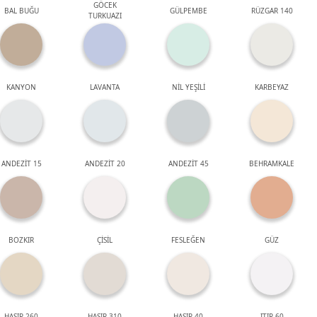
GÖCEK
BAL BUĞU
GÜLPEMBE
RÜZGAR 140
TURKUAZI
KANYON
LAVANTA
NİL YEŞİLİ
KARBEYAZ
ANDEZİT 15
ANDEZİT 20
ANDEZİT 45
BEHRAMKALE
BOZKIR
ÇİSİL
FESLEĞEN
GÜZ
HASIR 260
HASIR 310
HASIR 40
ITIR 60