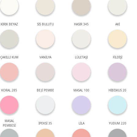
KIRIK BEYAZ
SİS BULUTU
HASIR 345
AKİ
ÇAKILLI KUM
VANİLYA
LÜLETAŞI
FİLDİŞİ
KORAL 285
BEJİ PEMBE
MASAL 100
HİBİSKUS 20
MASAL
İPEKSİ 35
LİLA
YUDUM 220
PEMBESİ