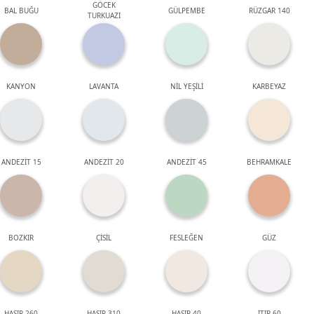
GÖCEK
BAL BUĞU
GÜLPEMBE
RÜZGAR 140
TURKUAZI
KANYON
LAVANTA
NİL YEŞİLİ
KARBEYAZ
ANDEZİT 15
ANDEZİT 20
ANDEZİT 45
BEHRAMKALE
BOZKIR
ÇİSİL
FESLEĞEN
GÜZ
HASIR 260
HASIR 310
HASIR 40
ITIR 60