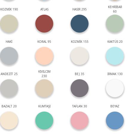
KEHRİBAR
KOZMİK 190
ATLAS
HASIR 295
60
HAKİ
KORAL 95
KOZMİK 155
KAKTÜS 20
KIVILCIM
ANDEZİT 25
BEJ 35
IRMAK 130
230
BAZALT 20
KUMTAŞI
TAFLAN 30
BEYAZ