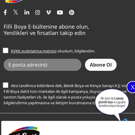
İletişim Bilgilerimiz
Tavan Boyaları
Renk Danışma
Momento Tek
Şampanya Rengi
Ev Bakım ve Hobi Boyaları
Filli Ustam
Sentomaxx Sentetik Boya
Haki Rengi
Yatak Odası Renkleri
Sıkça Sorulan Sorular
Sentomaxx İpeksi Mat
Filli Boya E-bültenine abone olun,
Açık Mavi Rengi
Yenilikleri ve fırsatları takip edin
Ücretsiz Yalıtım Keşif Hizmeti
Momento Life
Bej Rengi
İşlem Rehberi
Frezya Rengi
KVKK aydınlatma metnini
okudum, bilgilendim.
Bilgi Toplumu Hizmetleri
İnternet Sitesi Kullanım Koşulları
KVKK Talep Formu
KVKK Aydınlatma Metni
Aksi tarafımca bildirilene dek, Betek Boya ve Kimya Sanayi A.Ş.'nin
X
Filli Boya dahil tüm markaları ile ilgili kampanya, duyuru, hizmetler ve
tanıtım faaliyetleri vb. ile ilgili olarak e-posta yoluyla şahsıma
bilgilendirme yapılmasına ve iletişim kurulmasına izin veriyorum.
© Filli Boya 2026. Tüm Hakları Saklıdır.