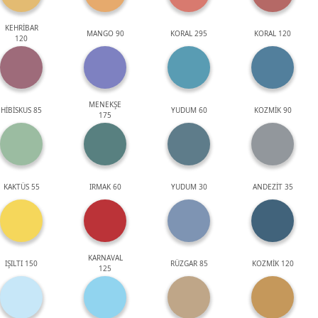
KEHRİBAR
MANGO 90
KORAL 295
KORAL 120
120
MENEKŞE
HİBİSKUS 85
YUDUM 60
KOZMİK 90
175
KAKTÜS 55
IRMAK 60
YUDUM 30
ANDEZİT 35
KARNAVAL
IŞILTI 150
RÜZGAR 85
KOZMİK 120
125