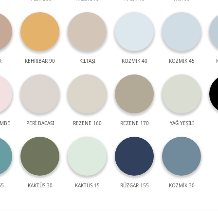
R
KEHRİBAR 90
KİLTAŞI
KOZMİK 40
KOZMİK 45
EMBE
PERİ BACASI
REZENE 160
REZENE 170
YAĞ YEŞİLİ
55
KAKTÜS 30
KAKTÜS 15
RÜZGAR 155
KOZMİK 30