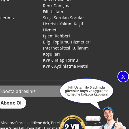
Renk Danışma
ı
Filli Ustam
gilerimiz
Sıkça Sorulan Sorular
Ücretsiz Yalıtım Keşif
Hizmeti
İşlem Rehberi
Bilgi Toplumu Hizmetleri
İnternet Sitesi Kullanım
Koşulları
KVKK Talep Formu
KVKK Aydınlatma Metni
X
Aksi tarafımca bildirilene dek, Betek Boya ve Kimya
yi A.Ş.'nin Filli Boya dahil tüm markaları ile ilgili