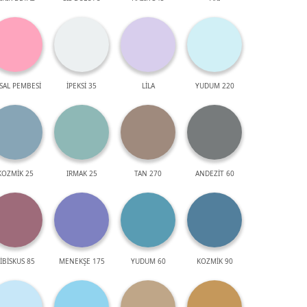
SAL PEMBESİ
İPEKSİ 35
LİLA
YUDUM 220
KOZMİK 25
IRMAK 25
TAN 270
ANDEZİT 60
İBİSKUS 85
MENEKŞE 175
YUDUM 60
KOZMİK 90