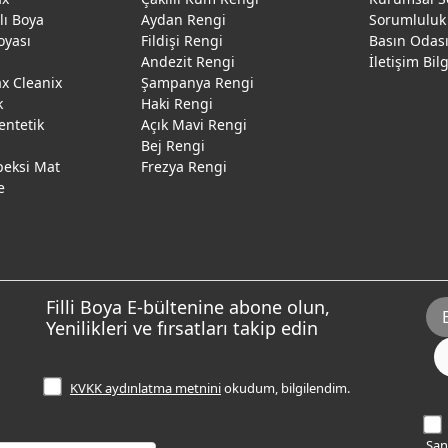
ğlı Boya
Aydan Rengi
Sorumluluk
oyası
Fildişi Rengi
Basın Odas
Andezit Rengi
İletişim Bil
 Cleanix
Şampanya Rengi
k
Haki Rengi
entetik
Açık Mavi Rengi
Bej Rengi
peksi Mat
Frezya Rengi
e
Filli Boya E-bültenine abone olun,
Yenilikleri ve fırsatları takip edin
KVKK aydınlatma metnini
okudum, bilgilendim.
Sana