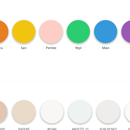
cu
Sarı
Pembe
Yeşil
Mavi
HVE
BADEMİ
AYDAN
ANDEZİT 10
KUM BEYAZI
K