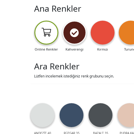
Ana Renkler
Online Renkler
Kahverengi
Kırmızı
Turun
Ara Renkler
Lütfen incelemek istediğiniz renk grubunu seçin.
ANDEZİT 40
RÜZGAR 35
BAZALT 35
PUDRA KA