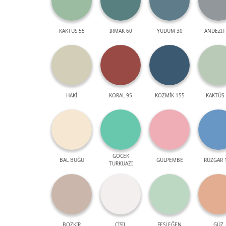
KAKTÜS 55
IRMAK 60
YUDUM 30
ANDEZİT
HAKİ
KORAL 95
KOZMİK 155
KAKTÜS 
GÖCEK
BAL BUĞU
GÜLPEMBE
RÜZGAR 
TURKUAZI
BOZKIR
ÇİSİL
FESLEĞEN
GÜZ