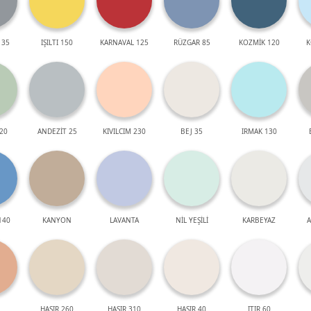
 35
IŞILTI 150
KARNAVAL 125
RÜZGAR 85
KOZMİK 120
K
20
ANDEZİT 25
KIVILCIM 230
BEJ 35
IRMAK 130
140
KANYON
LAVANTA
NİL YEŞİLİ
KARBEYAZ
A
HASIR 260
HASIR 310
HASIR 40
ITIR 60