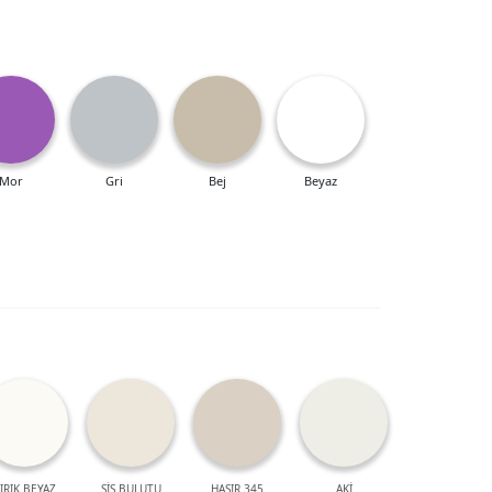
Mor
Gri
Bej
Beyaz
IRIK BEYAZ
SİS BULUTU
HASIR 345
AKİ