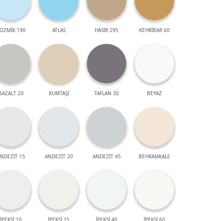
OZMİK 190
ATLAS
HASIR 295
KEHRİBAR 60
BAZALT 20
KUMTAŞI
TAFLAN 30
BEYAZ
NDEZİT 15
ANDEZİT 20
ANDEZİT 45
BEHRAMKALE
İPEKSİ 10
İPEKSİ 15
İPEKSİ 40
İPEKSİ 60