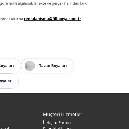
 göre farklı algılanabilmekte ve gerçek halinden farklı
anışma Hattı'na
renkdanisma@filliboya.com.tr
Boyaları
Tavan Boyaları
oyalar
Müşteri Hizmetleri
İletişim Formu
osyal
Satış Noktaları