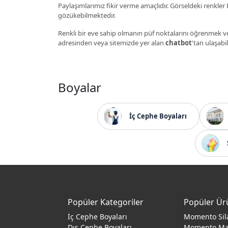
Paylaşımlarımız fikir verme amaçlıdır. Görseldeki renkler P
gözükebilmektedir.
Renkli bir eve sahip olmanın püf noktalarını öğrenmek ve
adresinden veya sitemizde yer alan
chatbot
'tan ulaşabil
Boyalar
İç Cephe Boyaları
Popüler Kategoriler
Popüler Ür
İç Cephe Boyaları
Momento Sil
Dış Cephe Boyaları
Momento M