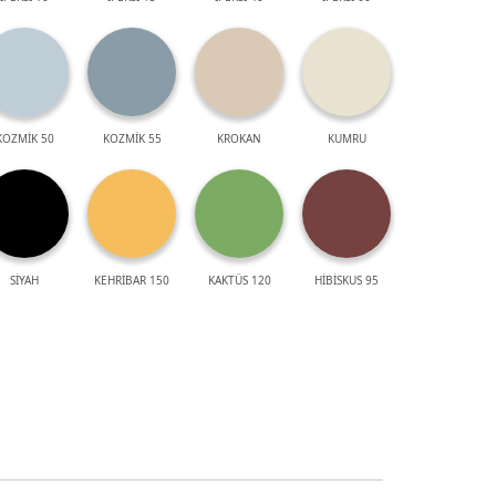
KOZMİK 50
KOZMİK 55
KROKAN
KUMRU
SİYAH
KEHRİBAR 150
KAKTÜS 120
HİBİSKUS 95