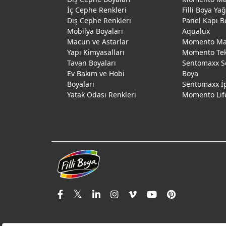
İç Cephe Renkleri
Filli Boya Ya
Dış Cephe Renkleri
Panel Kapı B
Mobilya Boyaları
Aqualux
Macun ve Astarlar
Momento Max
Yapı Kimyasalları
Momento Te
Tavan Boyaları
Sentomaxx S
Ev Bakım ve Hobi
Boya
Boyaları
Sentomaxx İ
Yatak Odası Renkleri
Momento Lif