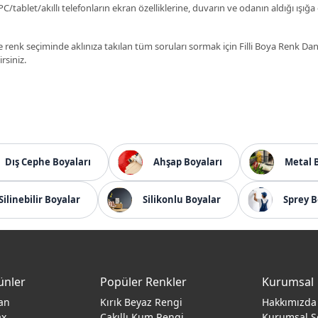
C/tablet/akıllı telefonların ekran özelliklerine, duvarın ve odanın aldığı ışığa
 renk seçiminde aklınıza takılan tüm soruları sormak için Filli Boya Renk D
irsiniz.
Dış Cephe Boyaları
Ahşap Boyaları
Metal 
Silinebilir Boyalar
Silikonlu Boyalar
Sprey B
ünler
Popüler Renkler
Kurumsal
an
Kırık Beyaz Rengi
Hakkımızda
ax
Çakıllı Kum Rengi
Kurumsal S