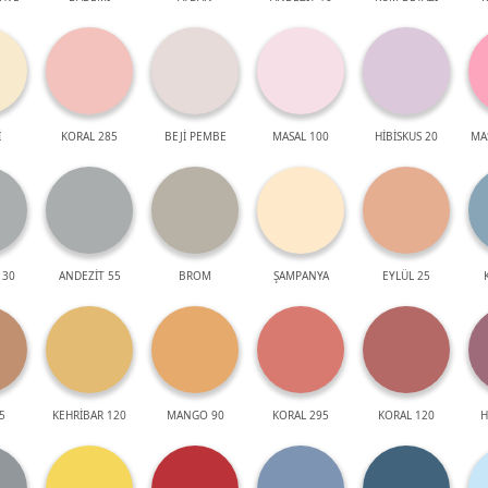
İ
KORAL 285
BEJİ PEMBE
MASAL 100
HİBİSKUS 20
MA
 30
ANDEZİT 55
BROM
ŞAMPANYA
EYLÜL 25
5
KEHRİBAR 120
MANGO 90
KORAL 295
KORAL 120
H