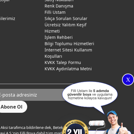
Renk Danışma
ı
Filli Ustam
gilerimiz
Sıkça Sorulan Sorular
Ücretsiz Yalıtım Keşif
Hizmeti
İşlem Rehberi
Bilgi Toplumu Hizmetleri
İnternet Sitesi Kullanım
Koşulları
KVKK Talep Formu
KVKK Aydınlatma Metni
X
Aksi tarafımca bildirilene dek, Betek Boya ve Kimya
yi A.Ş.'nin Filli Boya dahil tüm markaları ile ilgili