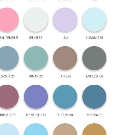
SAL PEMBESİ
İPEKSİ 35
LİLA
YUDUM 220
KOZMİK 25
IRMAK 25
TAN 270
ANDEZİT 60
İBİSKUS 85
MENEKŞE 175
YUDUM 60
KOZMİK 90