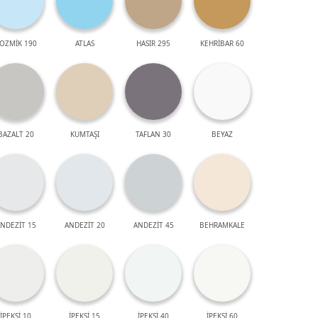
OZMİK 190
ATLAS
HASIR 295
KEHRİBAR 60
BAZALT 20
KUMTAŞI
TAFLAN 30
BEYAZ
NDEZİT 15
ANDEZİT 20
ANDEZİT 45
BEHRAMKALE
İPEKSİ 10
İPEKSİ 15
İPEKSİ 40
İPEKSİ 60