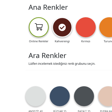
Ana Renkler
Online Renkler
Kahverengi
Kırmızı
Turun
Ara Renkler
Lütfen incelemek istediğiniz renk grubunu seçin.
ANDEZİT 40
RÜZGAR 35
BAZALT 35
PUDRA KA