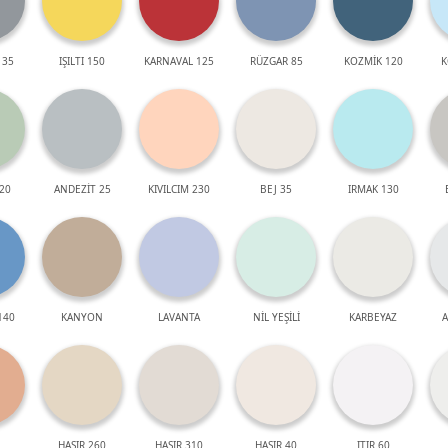
 35
IŞILTI 150
KARNAVAL 125
RÜZGAR 85
KOZMİK 120
K
20
ANDEZİT 25
KIVILCIM 230
BEJ 35
IRMAK 130
140
KANYON
LAVANTA
NİL YEŞİLİ
KARBEYAZ
A
HASIR 260
HASIR 310
HASIR 40
ITIR 60