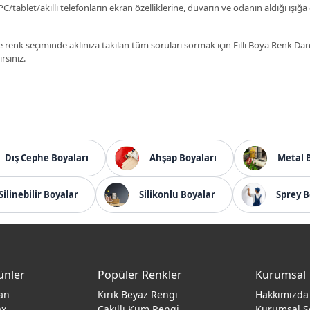
C/tablet/akıllı telefonların ekran özelliklerine, duvarın ve odanın aldığı ışığa
 renk seçiminde aklınıza takılan tüm soruları sormak için Filli Boya Renk D
irsiniz.
Dış Cephe Boyaları
Ahşap Boyaları
Metal 
Silinebilir Boyalar
Silikonlu Boyalar
Sprey B
ünler
Popüler Renkler
Kurumsal
an
Kırık Beyaz Rengi
Hakkımızda
ax
Çakıllı Kum Rengi
Kurumsal S