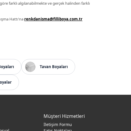
 göre farklı algılanabilmekte ve gerçek halinden farklı
anışma Hattı'na
renkdanisma@filliboya.com.tr
Boyaları
Tavan Boyaları
oyalar
Müşteri Hizmetleri
İletişim Formu
osyal
Satış Noktaları