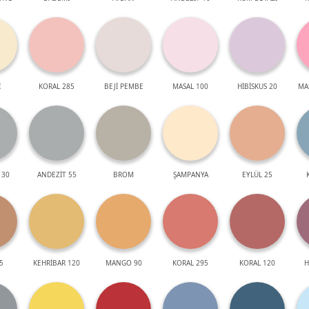
İ
KORAL 285
BEJİ PEMBE
MASAL 100
HİBİSKUS 20
MA
 30
ANDEZİT 55
BROM
ŞAMPANYA
EYLÜL 25
5
KEHRİBAR 120
MANGO 90
KORAL 295
KORAL 120
H