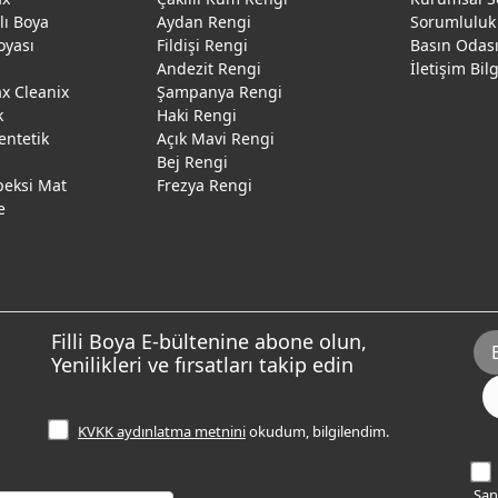
ğlı Boya
Aydan Rengi
Sorumluluk
oyası
Fildişi Rengi
Basın Odas
Andezit Rengi
İletişim Bil
 Cleanix
Şampanya Rengi
k
Haki Rengi
entetik
Açık Mavi Rengi
Bej Rengi
peksi Mat
Frezya Rengi
e
Filli Boya E-bültenine abone olun,
Yenilikleri ve fırsatları takip edin
KVKK aydınlatma metnini
okudum, bilgilendim.
Sana