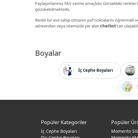
Paylaşımlarımız fikir verme amaçlıdır. Görseldeki renkler P
gözükebilmektedir.
Renkli bir eve sahip olmanın püf noktalarını öğrenmek ve
adresinden veya sitemizde yer alan
chatbot
'tan ulaşabil
Boyalar
İç Cephe Boyaları
Popüler Kategoriler
Popüler Ür
İç Cephe Boyaları
Momento Sil
Dış Cephe Boyaları
Momento M