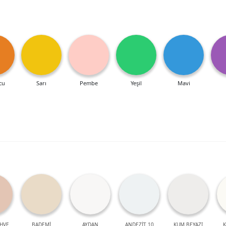
cu
Sarı
Pembe
Yeşil
Mavi
HVE
BADEMİ
AYDAN
ANDEZİT 10
KUM BEYAZI
K