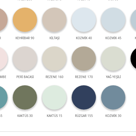
R
KEHRİBAR 90
KİLTAŞI
KOZMİK 40
KOZMİK 45
EMBE
PERİ BACASI
REZENE 160
REZENE 170
YAĞ YEŞİLİ
55
KAKTÜS 30
KAKTÜS 15
RÜZGAR 155
KOZMİK 30