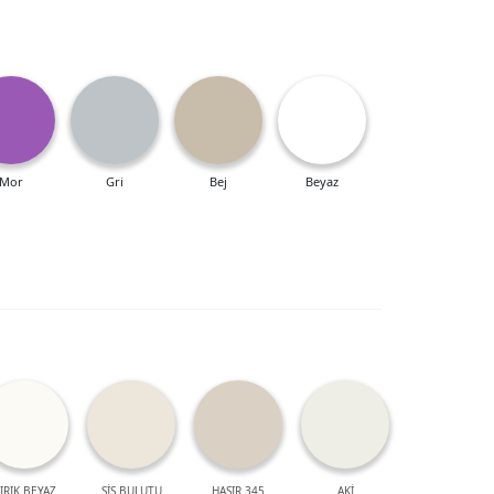
Mor
Gri
Bej
Beyaz
IRIK BEYAZ
SİS BULUTU
HASIR 345
AKİ