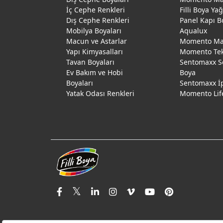
İç Cephe Renkleri
Filli Boya Ya
Dış Cephe Renkleri
Panel Kapı B
Mobilya Boyaları
Aqualux
Macun ve Astarlar
Momento Max
Yapı Kimyasalları
Momento Te
Tavan Boyaları
Sentomaxx S
Ev Bakım ve Hobi
Boya
Boyaları
Sentomaxx İ
Yatak Odası Renkleri
Momento Lif