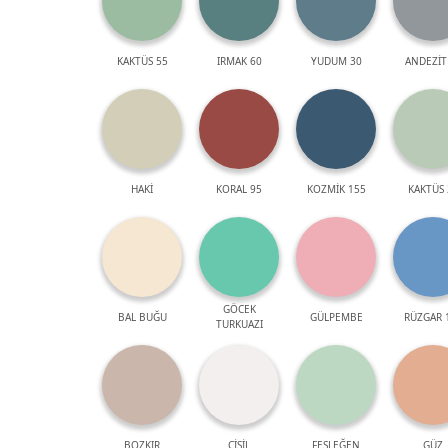
KAKTÜS 55
IRMAK 60
YUDUM 30
ANDEZİT
HAKİ
KORAL 95
KOZMİK 155
KAKTÜS 
GÖCEK
BAL BUĞU
GÜLPEMBE
RÜZGAR 
TURKUAZI
BOZKIR
ÇİSİL
FESLEĞEN
GÜZ