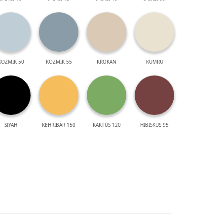
KOZMİK 50
KOZMİK 55
KROKAN
KUMRU
SİYAH
KEHRİBAR 150
KAKTÜS 120
HİBİSKUS 95