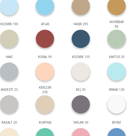
KEHRİBAR
KOZMİK 190
ATLAS
HASIR 295
60
HAKİ
KORAL 95
KOZMİK 155
KAKTÜS 20
KIVILCIM
ANDEZİT 25
BEJ 35
IRMAK 130
230
BAZALT 20
KUMTAŞI
TAFLAN 30
BEYAZ