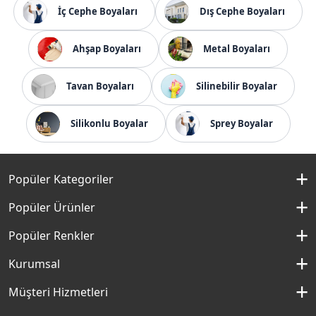
İç Cephe Boyaları
Dış Cephe Boyaları
Ahşap Boyaları
Metal Boyaları
Tavan Boyaları
Silinebilir Boyalar
Silikonlu Boyalar
Sprey Boyalar
Popüler Kategoriler
İç Cephe Boyaları
Popüler Ürünler
Dış Cephe Boyaları
Momento Silan
Popüler Renkler
İç Cephe Renkleri
Momento Max
Kırık Beyaz Rengi
Kurumsal
Dış Cephe Renkleri
Filli Boya Yağlı Boya
Çakıllı Kum Rengi
Hakkımızda
Müşteri Hizmetleri
Mobilya Boyaları
Panel Kapı Boyası
Aydan Rengi
Kurumsal Sosyal Sorumluluk
Macun ve Astarlar
İletişim Formu