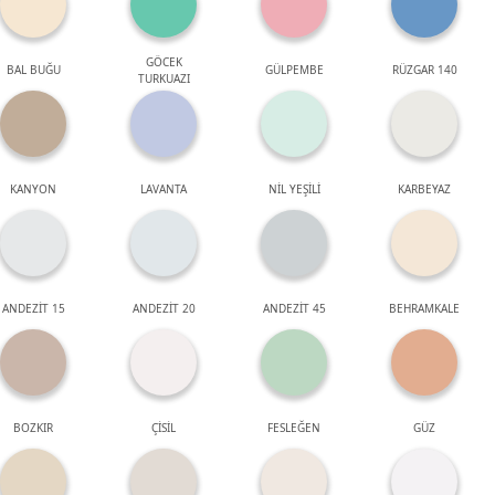
GÖCEK
BAL BUĞU
GÜLPEMBE
RÜZGAR 140
TURKUAZI
KANYON
LAVANTA
NİL YEŞİLİ
KARBEYAZ
ANDEZİT 15
ANDEZİT 20
ANDEZİT 45
BEHRAMKALE
BOZKIR
ÇİSİL
FESLEĞEN
GÜZ