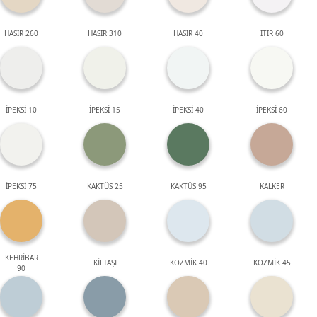
HASIR 260
HASIR 310
HASIR 40
ITIR 60
İPEKSİ 10
İPEKSİ 15
İPEKSİ 40
İPEKSİ 60
İPEKSİ 75
KAKTÜS 25
KAKTÜS 95
KALKER
KEHRİBAR
KİLTAŞI
KOZMİK 40
KOZMİK 45
90