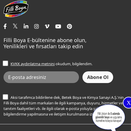
Aqualux
Fildişi Rengi
Basın Odası
Yapı Kimyasalları
Satış Noktaları
Momento Max Cleanix
Andezit Rengi
İletişim Bilgilerimiz
Tavan Boyaları
Renk Danışma
Momento Tek
Şampanya Rengi
Ev Bakım ve Hobi Boyaları
Filli Ustam
Sentomaxx Sentetik Boya
Haki Rengi
Yatak Odası Renkleri
Sıkça Sorulan Sorular
Sentomaxx İpeksi Mat
Filli Boya E-bültenine abone olun,
Açık Mavi Rengi
Yenilikleri ve fırsatları takip edin
Ücretsiz Yalıtım Keşif Hizmeti
Momento Life
Bej Rengi
İşlem Rehberi
Frezya Rengi
KVKK aydınlatma metnini
okudum, bilgilendim.
Bilgi Toplumu Hizmetleri
İnternet Sitesi Kullanım Koşulları
KVKK Talep Formu
KVKK Aydınlatma Metni
Aksi tarafımca bildirilene dek, Betek Boya ve Kimya Sanayi A.Ş.'nin
X
Filli Boya dahil tüm markaları ile ilgili kampanya, duyuru, hizmetler ve
tanıtım faaliyetleri vb. ile ilgili olarak e-posta yoluyla şahsıma
bilgilendirme yapılmasına ve iletişim kurulmasına izin veriyorum.