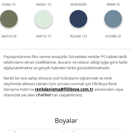
KORAL 55
BAZALT 15
KESEKAĞIDI
IRMAK 55
KAKTÜS 30
KAKTÜS 15
RÜZGAR 155
KOZMİK 30
Paylaşımlarımız fikir verme amaçlıdır. Görseldeki renkler PC/tablet/akıllı
telefonların ekran özelliklerine, duvarın ve odanın aldığı ışığa göre farklı
algılanabilmekte ve gerçek halinden farklı gözükebilmektedir.
Renkli bir eve sahip olmanın püf noktalarını öğrenmek ve renk
seçiminde aklınıza takılan tüm soruları sormak için Filli Boya Renk
Danışma Hattı'na
renkdanisma@filliboya.com.tr
adresinden veya
sitemizde yer alan
chatbot
'tan ulaşabilirsiniz.
Boyalar