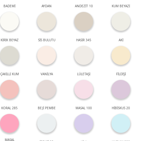
BADEMİ
AYDAN
ANDEZİT 10
KUM BEYAZI
KIRIK BEYAZ
SİS BULUTU
HASIR 345
AKİ
ÇAKILLI KUM
VANİLYA
LÜLETAŞI
FİLDİŞİ
KORAL 285
BEJİ PEMBE
MASAL 100
HİBİSKUS 20
MASAL