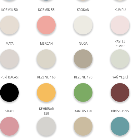
KOZMİK 50
KOZMİK 55
KROKAN
KUMRU
PASTEL
MAYA
MERCAN
NUGA
PEMBE
PERİ BACASI
REZENE 160
REZENE 170
YAĞ YEŞİLİ
KEHRİBAR
SİYAH
KAKTÜS 120
HİBİSKUS 95
150