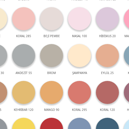
İ
KORAL 285
BEJİ PEMBE
MASAL 100
HİBİSKUS 20
MA
 30
ANDEZİT 55
BROM
ŞAMPANYA
EYLÜL 25
5
KEHRİBAR 120
MANGO 90
KORAL 295
KORAL 120
H