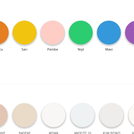
cu
Sarı
Pembe
Yeşil
Mavi
HVE
BADEMİ
AYDAN
ANDEZİT 10
KUM BEYAZI
K