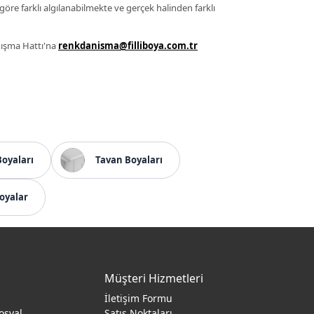
 göre farklı algılanabilmekte ve gerçek halinden farklı
anışma Hattı'na
renkdanisma@filliboya.com.tr
Boyaları
Tavan Boyaları
oyalar
Müşteri Hizmetleri
İletişim Formu
osyal
Satış Noktaları