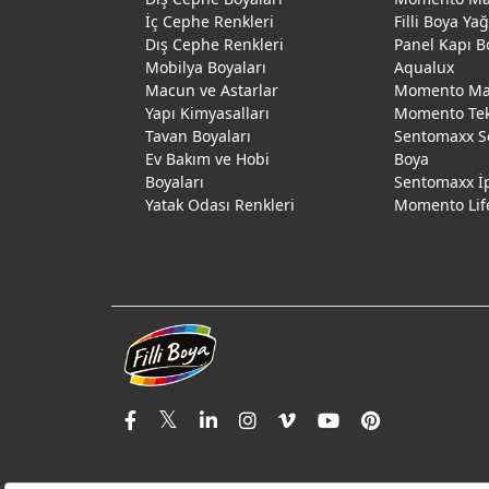
İç Cephe Renkleri
Filli Boya Ya
Dış Cephe Renkleri
Panel Kapı B
Mobilya Boyaları
Aqualux
Macun ve Astarlar
Momento Max
Yapı Kimyasalları
Momento Te
Tavan Boyaları
Sentomaxx S
Ev Bakım ve Hobi
Boya
Boyaları
Sentomaxx İ
Yatak Odası Renkleri
Momento Lif