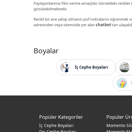
Paylaşımlarımız fikir verme amaçlıdır. Görseldeki renkler P
gözükebilmektedir.
Renkli bir eve sahip olmanın püf noktalarını öğrenmek ve
adresinden veya sitemizde yer alan
chatbot
'tan ulaşabil
Boyalar
İç Cephe Boyaları
Popüler Kategoriler
Popüler Ür
İç Cephe Boyaları
Momento Sil
Dış Cephe Boyaları
Momento M