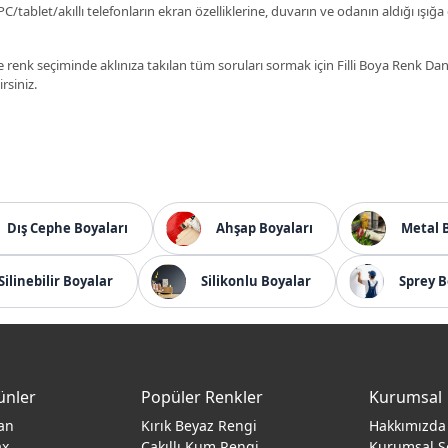
C/tablet/akıllı telefonların ekran özelliklerine, duvarın ve odanın aldığı ışığa
 renk seçiminde aklınıza takılan tüm soruları sormak için Filli Boya Renk D
irsiniz.
Dış Cephe Boyaları
Ahşap Boyaları
Metal 
Silinebilir Boyalar
Silikonlu Boyalar
Sprey B
ünler
Popüler Renkler
Kurumsal
an
Kırık Beyaz Rengi
Hakkımızda
ax
Çakıllı Kum Rengi
Kurumsal S