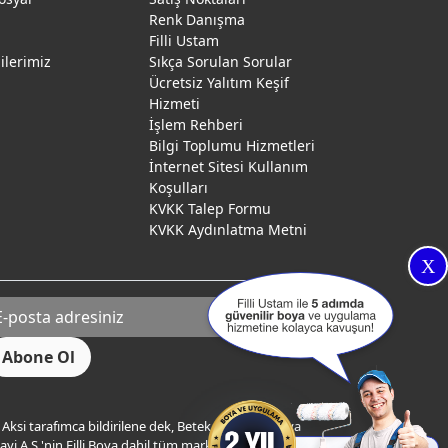
Renk Danışma
ı
Filli Ustam
gilerimiz
Sıkça Sorulan Sorular
Ücretsiz Yalıtım Keşif
Hizmeti
İşlem Rehberi
Bilgi Toplumu Hizmetleri
İnternet Sitesi Kullanım
Koşulları
KVKK Talep Formu
KVKK Aydınlatma Metni
X
Aksi tarafımca bildirilene dek, Betek Boya ve Kimya
yi A.Ş.'nin Filli Boya dahil tüm markaları ile ilgili