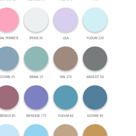
SAL PEMBESİ
İPEKSİ 35
LİLA
YUDUM 220
KOZMİK 25
IRMAK 25
TAN 270
ANDEZİT 60
İBİSKUS 85
MENEKŞE 175
YUDUM 60
KOZMİK 90