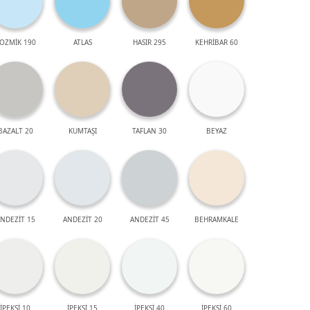
OZMİK 190
ATLAS
HASIR 295
KEHRİBAR 60
BAZALT 20
KUMTAŞI
TAFLAN 30
BEYAZ
NDEZİT 15
ANDEZİT 20
ANDEZİT 45
BEHRAMKALE
İPEKSİ 10
İPEKSİ 15
İPEKSİ 40
İPEKSİ 60