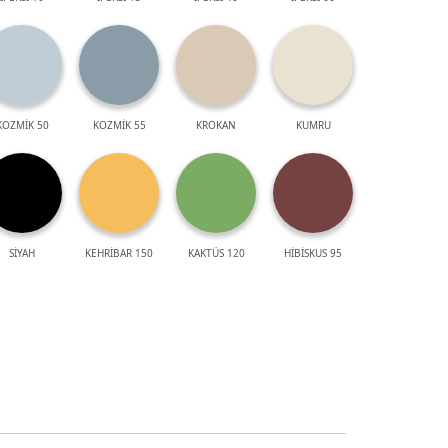
KOZMİK 50
KOZMİK 55
KROKAN
KUMRU
SİYAH
KEHRİBAR 150
KAKTÜS 120
HİBİSKUS 95