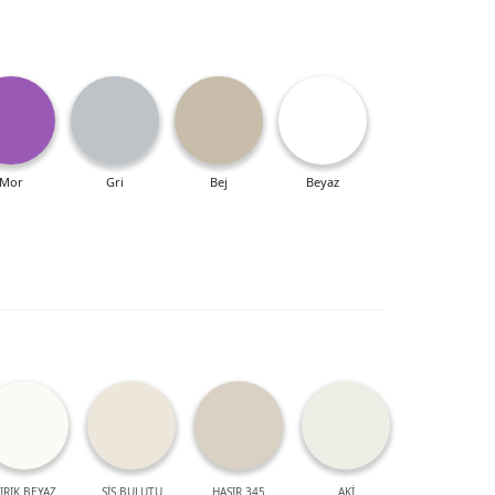
Mor
Gri
Bej
Beyaz
IRIK BEYAZ
SİS BULUTU
HASIR 345
AKİ