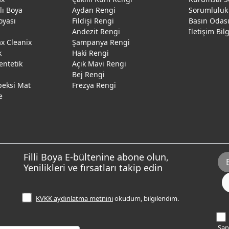
ğlı Boya
Aydan Rengi
Sorumluluk
oyası
Fildişi Rengi
Basın Odas
Andezit Rengi
İletişim Bil
 Cleanix
Şampanya Rengi
k
Haki Rengi
entetik
Açık Mavi Rengi
Bej Rengi
peksi Mat
Frezya Rengi
e
Filli Boya E-bültenine abone olun,
Yenilikleri ve fırsatları takip edin
KVKK aydınlatma metnini
okudum, bilgilendim.
Sana