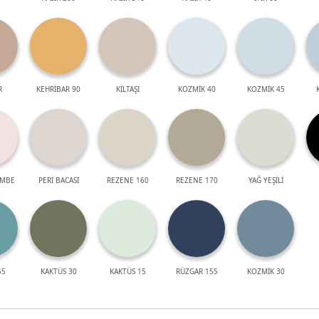
R
KEHRİBAR 90
KİLTAŞI
KOZMİK 40
KOZMİK 45
EMBE
PERİ BACASI
REZENE 160
REZENE 170
YAĞ YEŞİLİ
55
KAKTÜS 30
KAKTÜS 15
RÜZGAR 155
KOZMİK 30