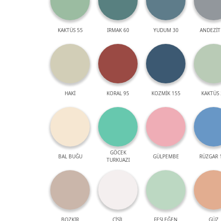
KAKTÜS 55
IRMAK 60
YUDUM 30
ANDEZİT
HAKİ
KORAL 95
KOZMİK 155
KAKTÜS 
GÖCEK
BAL BUĞU
GÜLPEMBE
RÜZGAR 
TURKUAZI
BOZKIR
ÇİSİL
FESLEĞEN
GÜZ