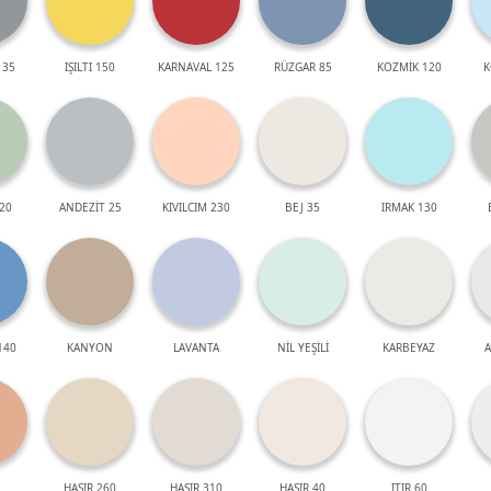
 35
IŞILTI 150
KARNAVAL 125
RÜZGAR 85
KOZMİK 120
K
20
ANDEZİT 25
KIVILCIM 230
BEJ 35
IRMAK 130
140
KANYON
LAVANTA
NİL YEŞİLİ
KARBEYAZ
A
HASIR 260
HASIR 310
HASIR 40
ITIR 60