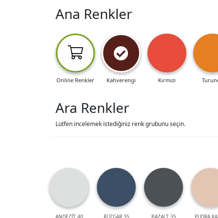
Ana Renkler
Online Renkler
Kahverengi
Kırmızı
Turun
Ara Renkler
Lütfen incelemek istediğiniz renk grubunu seçin.
ANDEZİT 40
RÜZGAR 35
BAZALT 35
PUDRA KA