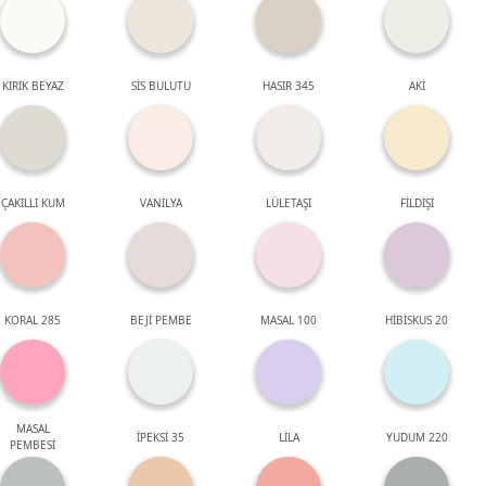
KIRIK BEYAZ
SİS BULUTU
HASIR 345
AKİ
ÇAKILLI KUM
VANİLYA
LÜLETAŞI
FİLDİŞİ
KORAL 285
BEJİ PEMBE
MASAL 100
HİBİSKUS 20
MASAL
İPEKSİ 35
LİLA
YUDUM 220
PEMBESİ