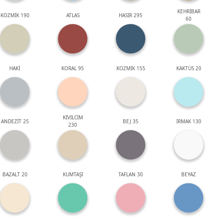
KEHRİBAR
KOZMİK 190
ATLAS
HASIR 295
60
HAKİ
KORAL 95
KOZMİK 155
KAKTÜS 20
KIVILCIM
ANDEZİT 25
BEJ 35
IRMAK 130
230
BAZALT 20
KUMTAŞI
TAFLAN 30
BEYAZ