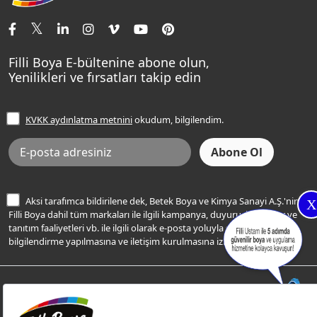
İletişim Bilgilerimiz
Tavan Boyaları
Renk Danışma
Momento Tek
Şampanya Rengi
Ev Bakım ve Hobi Boyaları
Filli Ustam
Sentomaxx Sentetik Boya
Haki Rengi
Yatak Odası Renkleri
Sıkça Sorulan Sorular
Sentomaxx İpeksi Mat
Filli Boya E-bültenine abone olun,
Açık Mavi Rengi
Yenilikleri ve fırsatları takip edin
Ücretsiz Yalıtım Keşif Hizmeti
Momento Life
Bej Rengi
İşlem Rehberi
Frezya Rengi
KVKK aydınlatma metnini
okudum, bilgilendim.
Bilgi Toplumu Hizmetleri
İnternet Sitesi Kullanım Koşulları
KVKK Talep Formu
KVKK Aydınlatma Metni
Aksi tarafımca bildirilene dek, Betek Boya ve Kimya Sanayi A.Ş.'nin
X
Filli Boya dahil tüm markaları ile ilgili kampanya, duyuru, hizmetler ve
tanıtım faaliyetleri vb. ile ilgili olarak e-posta yoluyla şahsıma
bilgilendirme yapılmasına ve iletişim kurulmasına izin veriyorum.
© Filli Boya 2026. Tüm Hakları Saklıdır.