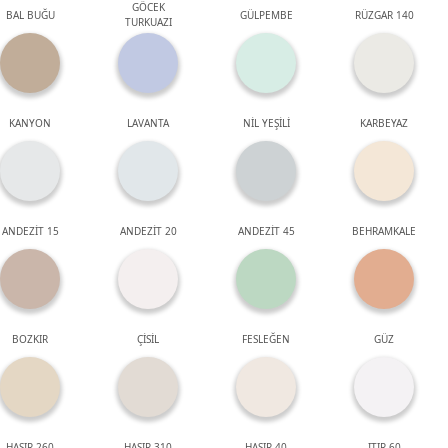
GÖCEK
BAL BUĞU
GÜLPEMBE
RÜZGAR 140
TURKUAZI
KANYON
LAVANTA
NİL YEŞİLİ
KARBEYAZ
ANDEZİT 15
ANDEZİT 20
ANDEZİT 45
BEHRAMKALE
BOZKIR
ÇİSİL
FESLEĞEN
GÜZ
HASIR 260
HASIR 310
HASIR 40
ITIR 60