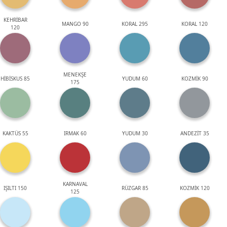
KEHRİBAR
MANGO 90
KORAL 295
KORAL 120
120
MENEKŞE
HİBİSKUS 85
YUDUM 60
KOZMİK 90
175
KAKTÜS 55
IRMAK 60
YUDUM 30
ANDEZİT 35
KARNAVAL
IŞILTI 150
RÜZGAR 85
KOZMİK 120
125