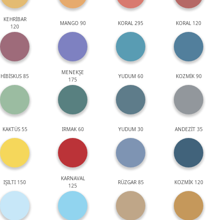
KEHRİBAR
MANGO 90
KORAL 295
KORAL 120
120
MENEKŞE
HİBİSKUS 85
YUDUM 60
KOZMİK 90
175
KAKTÜS 55
IRMAK 60
YUDUM 30
ANDEZİT 35
KARNAVAL
IŞILTI 150
RÜZGAR 85
KOZMİK 120
125