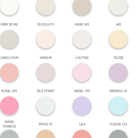
KIRIK BEYAZ
SİS BULUTU
HASIR 345
AKİ
ÇAKILLI KUM
VANİLYA
LÜLETAŞI
FİLDİŞİ
KORAL 285
BEJİ PEMBE
MASAL 100
HİBİSKUS 20
MASAL
İPEKSİ 35
LİLA
YUDUM 220
PEMBESİ