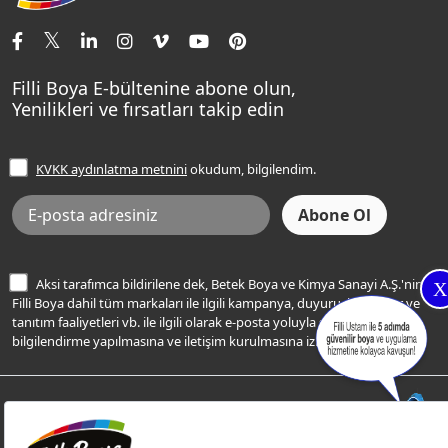
İletişim Bilgilerimiz
Tavan Boyaları
Renk Danışma
Momento Tek
Şampanya Rengi
Ev Bakım ve Hobi Boyaları
Filli Ustam
Sentomaxx Sentetik Boya
Haki Rengi
Yatak Odası Renkleri
Sıkça Sorulan Sorular
Sentomaxx İpeksi Mat
Filli Boya E-bültenine abone olun,
Açık Mavi Rengi
Yenilikleri ve fırsatları takip edin
Ücretsiz Yalıtım Keşif Hizmeti
Momento Life
Bej Rengi
İşlem Rehberi
Frezya Rengi
KVKK aydınlatma metnini
okudum, bilgilendim.
Bilgi Toplumu Hizmetleri
İnternet Sitesi Kullanım Koşulları
KVKK Talep Formu
KVKK Aydınlatma Metni
Aksi tarafımca bildirilene dek, Betek Boya ve Kimya Sanayi A.Ş.'nin
X
Filli Boya dahil tüm markaları ile ilgili kampanya, duyuru, hizmetler ve
tanıtım faaliyetleri vb. ile ilgili olarak e-posta yoluyla şahsıma
bilgilendirme yapılmasına ve iletişim kurulmasına izin veriyorum.
© Filli Boya 2026. Tüm Hakları Saklıdır.