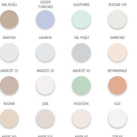
GÖCEK
BAL BUĞU
GÜLPEMBE
RÜZGAR 140
TURKUAZI
KANYON
LAVANTA
NİL YEŞİLİ
KARBEYAZ
ANDEZİT 15
ANDEZİT 20
ANDEZİT 45
BEHRAMKALE
BOZKIR
ÇİSİL
FESLEĞEN
GÜZ
HASIR 260
HASIR 310
HASIR 40
ITIR 60