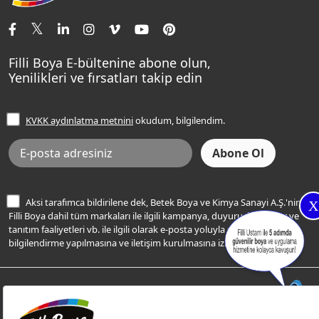
İletişim Bilgilerimiz
Tavan Boyaları
Renk Danışma
Momento Tek
Şampanya Rengi
Ev Bakım ve Hobi Boyaları
Filli Ustam
Sentomaxx Sentetik Boya
Haki Rengi
Yatak Odası Renkleri
Sıkça Sorulan Sorular
Sentomaxx İpeksi Mat
Filli Boya E-bültenine abone olun,
Açık Mavi Rengi
Yenilikleri ve fırsatları takip edin
Ücretsiz Yalıtım Keşif Hizmeti
Momento Life
Bej Rengi
İşlem Rehberi
Frezya Rengi
KVKK aydınlatma metnini
okudum, bilgilendim.
Bilgi Toplumu Hizmetleri
İnternet Sitesi Kullanım Koşulları
KVKK Talep Formu
KVKK Aydınlatma Metni
Aksi tarafımca bildirilene dek, Betek Boya ve Kimya Sanayi A.Ş.'nin
X
Filli Boya dahil tüm markaları ile ilgili kampanya, duyuru, hizmetler ve
tanıtım faaliyetleri vb. ile ilgili olarak e-posta yoluyla şahsıma
bilgilendirme yapılmasına ve iletişim kurulmasına izin veriyorum.
© Filli Boya 2026. Tüm Hakları Saklıdır.