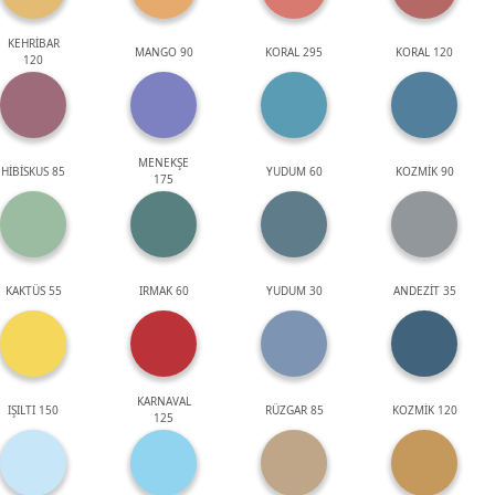
KEHRİBAR
MANGO 90
KORAL 295
KORAL 120
120
MENEKŞE
HİBİSKUS 85
YUDUM 60
KOZMİK 90
175
KAKTÜS 55
IRMAK 60
YUDUM 30
ANDEZİT 35
KARNAVAL
IŞILTI 150
RÜZGAR 85
KOZMİK 120
125