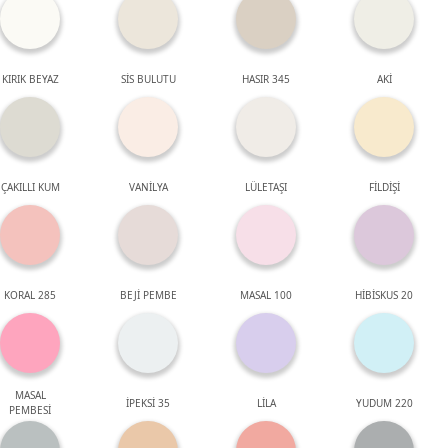
KIRIK BEYAZ
SİS BULUTU
HASIR 345
AKİ
ÇAKILLI KUM
VANİLYA
LÜLETAŞI
FİLDİŞİ
KORAL 285
BEJİ PEMBE
MASAL 100
HİBİSKUS 20
MASAL
İPEKSİ 35
LİLA
YUDUM 220
PEMBESİ