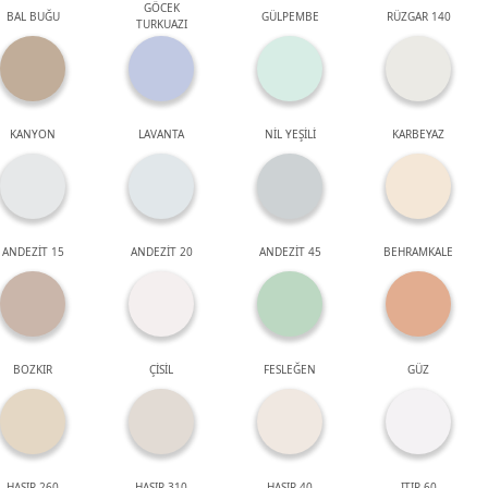
GÖCEK
BAL BUĞU
GÜLPEMBE
RÜZGAR 140
TURKUAZI
KANYON
LAVANTA
NİL YEŞİLİ
KARBEYAZ
ANDEZİT 15
ANDEZİT 20
ANDEZİT 45
BEHRAMKALE
BOZKIR
ÇİSİL
FESLEĞEN
GÜZ
HASIR 260
HASIR 310
HASIR 40
ITIR 60