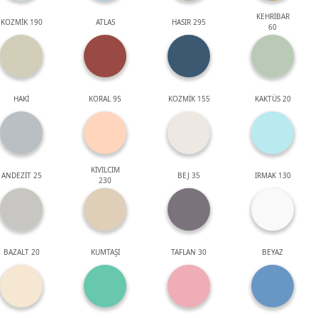
KEHRİBAR
KOZMİK 190
ATLAS
HASIR 295
60
HAKİ
KORAL 95
KOZMİK 155
KAKTÜS 20
KIVILCIM
ANDEZİT 25
BEJ 35
IRMAK 130
230
BAZALT 20
KUMTAŞI
TAFLAN 30
BEYAZ