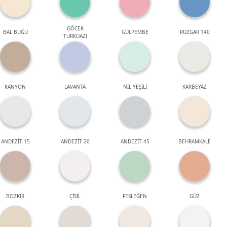
GÖCEK
BAL BUĞU
GÜLPEMBE
RÜZGAR 140
TURKUAZI
KANYON
LAVANTA
NİL YEŞİLİ
KARBEYAZ
ANDEZİT 15
ANDEZİT 20
ANDEZİT 45
BEHRAMKALE
BOZKIR
ÇİSİL
FESLEĞEN
GÜZ