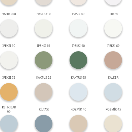
HASIR 260
HASIR 310
HASIR 40
ITIR 60
İPEKSİ 10
İPEKSİ 15
İPEKSİ 40
İPEKSİ 60
İPEKSİ 75
KAKTÜS 25
KAKTÜS 95
KALKER
KEHRİBAR
KİLTAŞI
KOZMİK 40
KOZMİK 45
90