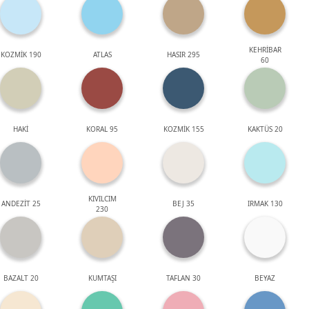
KEHRİBAR
KOZMİK 190
ATLAS
HASIR 295
60
HAKİ
KORAL 95
KOZMİK 155
KAKTÜS 20
KIVILCIM
ANDEZİT 25
BEJ 35
IRMAK 130
230
BAZALT 20
KUMTAŞI
TAFLAN 30
BEYAZ