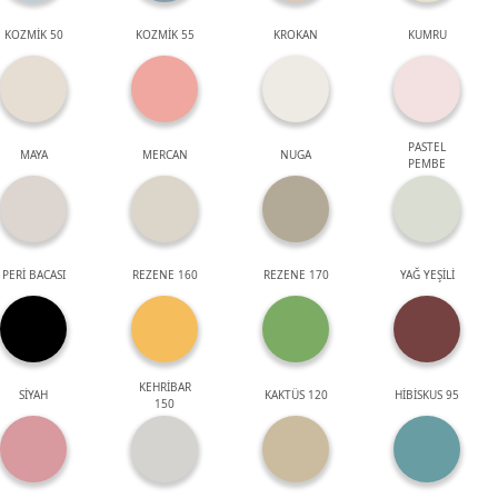
KOZMİK 50
KOZMİK 55
KROKAN
KUMRU
PASTEL
MAYA
MERCAN
NUGA
PEMBE
PERİ BACASI
REZENE 160
REZENE 170
YAĞ YEŞİLİ
KEHRİBAR
SİYAH
KAKTÜS 120
HİBİSKUS 95
150