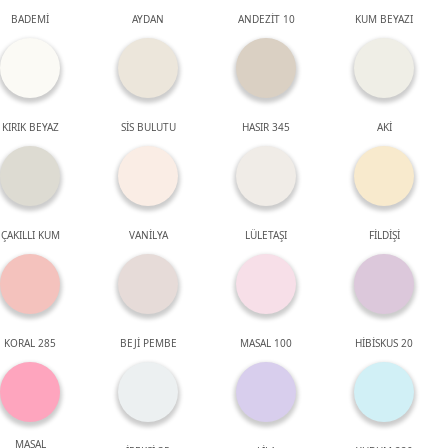
BADEMİ
AYDAN
ANDEZİT 10
KUM BEYAZI
KIRIK BEYAZ
SİS BULUTU
HASIR 345
AKİ
ÇAKILLI KUM
VANİLYA
LÜLETAŞI
FİLDİŞİ
KORAL 285
BEJİ PEMBE
MASAL 100
HİBİSKUS 20
MASAL