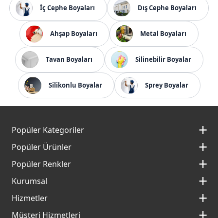
İç Cephe Boyaları
Dış Cephe Boyaları
Ahşap Boyaları
Metal Boyaları
Tavan Boyaları
Silinebilir Boyalar
Silikonlu Boyalar
Sprey Boyalar
Popüler Kategoriler
İç Cephe Boyaları
Popüler Ürünler
Dış Cephe Boyaları
Momento Silan
Popüler Renkler
İç Cephe Renkleri
Momento Max
Kırık Beyaz Rengi
Dış Cephe Renkleri
Kurumsal
Filli Boya Yağlı Boya
Çakıllı Kum Rengi
Mobilya Boyaları
Hakkımızda
Panel Kapı Boyası
Hizmetler
Aydan Rengi
Macun ve Astarlar
Kurumsal Sosyal Sorumluluk
Aqualux
Filli Ustam
Fildişi Rengi
Yapı Kimyasalları
Müşteri Hizmetleri