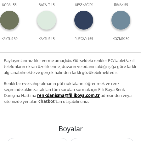
KORAL 55
BAZALT 15
KESEKAĞIDI
IRMAK 55
KAKTÜS 30
KAKTÜS 15
RÜZGAR 155
KOZMİK 30
Paylaşımlarımız fikir verme amaçlıdır. Görseldeki renkler PC/tablet/akıllı
telefonların ekran özelliklerine, duvarın ve odanın aldığı ışığa göre farklı
algılanabilmekte ve gerçek halinden farklı gözükebilmektedir.
Renkli bir eve sahip olmanın püf noktalarını öğrenmek ve renk
seçiminde aklınıza takılan tüm soruları sormak için Filli Boya Renk
Danışma Hattı'na
renkdanisma@filliboya.com.tr
adresinden veya
sitemizde yer alan
chatbot
'tan ulaşabilirsiniz.
Boyalar