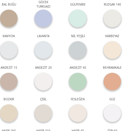
GÖCEK
BAL BUĞU
GÜLPEMBE
RÜZGAR 140
TURKUAZI
KANYON
LAVANTA
NİL YEŞİLİ
KARBEYAZ
ANDEZİT 15
ANDEZİT 20
ANDEZİT 45
BEHRAMKALE
BOZKIR
ÇİSİL
FESLEĞEN
GÜZ
HASIR 260
HASIR 310
HASIR 40
ITIR 60