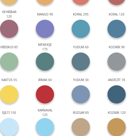
KEHRİBAR
MANGO 90
KORAL 295
KORAL 120
120
MENEKŞE
HİBİSKUS 85
YUDUM 60
KOZMİK 90
175
KAKTÜS 55
IRMAK 60
YUDUM 30
ANDEZİT 35
KARNAVAL
IŞILTI 150
RÜZGAR 85
KOZMİK 120
125