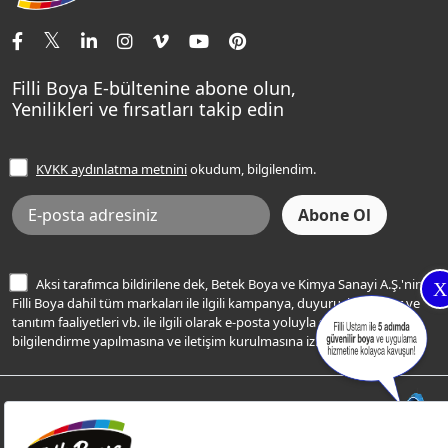
İletişim Bilgilerimiz
Tavan Boyaları
Renk Danışma
Momento Tek
Şampanya Rengi
Ev Bakım ve Hobi Boyaları
Filli Ustam
Sentomaxx Sentetik Boya
Haki Rengi
Yatak Odası Renkleri
Sıkça Sorulan Sorular
Sentomaxx İpeksi Mat
Filli Boya E-bültenine abone olun,
Açık Mavi Rengi
Yenilikleri ve fırsatları takip edin
Ücretsiz Yalıtım Keşif Hizmeti
Momento Life
Bej Rengi
İşlem Rehberi
Frezya Rengi
KVKK aydınlatma metnini
okudum, bilgilendim.
Bilgi Toplumu Hizmetleri
İnternet Sitesi Kullanım Koşulları
KVKK Talep Formu
KVKK Aydınlatma Metni
Aksi tarafımca bildirilene dek, Betek Boya ve Kimya Sanayi A.Ş.'nin
X
Filli Boya dahil tüm markaları ile ilgili kampanya, duyuru, hizmetler ve
tanıtım faaliyetleri vb. ile ilgili olarak e-posta yoluyla şahsıma
bilgilendirme yapılmasına ve iletişim kurulmasına izin veriyorum.
© Filli Boya 2026. Tüm Hakları Saklıdır.