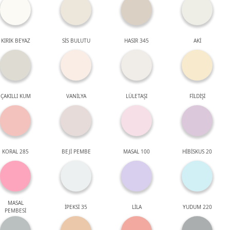
KIRIK BEYAZ
SİS BULUTU
HASIR 345
AKİ
ÇAKILLI KUM
VANİLYA
LÜLETAŞI
FİLDİŞİ
KORAL 285
BEJİ PEMBE
MASAL 100
HİBİSKUS 20
MASAL
İPEKSİ 35
LİLA
YUDUM 220
PEMBESİ