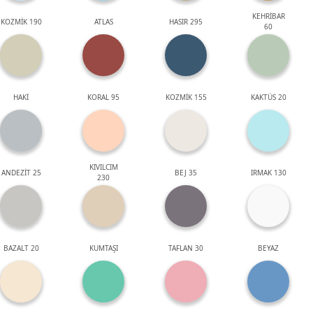
KEHRİBAR
KOZMİK 190
ATLAS
HASIR 295
60
HAKİ
KORAL 95
KOZMİK 155
KAKTÜS 20
KIVILCIM
ANDEZİT 25
BEJ 35
IRMAK 130
230
BAZALT 20
KUMTAŞI
TAFLAN 30
BEYAZ