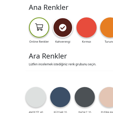
Ana Renkler
Online Renkler
Kahverengi
Kırmızı
Turun
Ara Renkler
Lütfen incelemek istediğiniz renk grubunu seçin.
ANDEZİT 40
RÜZGAR 35
BAZALT 35
PUDRA KA