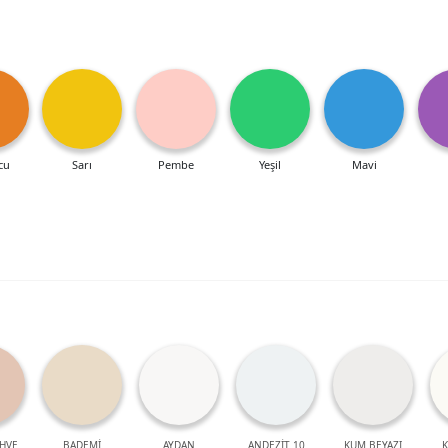
cu
Sarı
Pembe
Yeşil
Mavi
HVE
BADEMİ
AYDAN
ANDEZİT 10
KUM BEYAZI
K