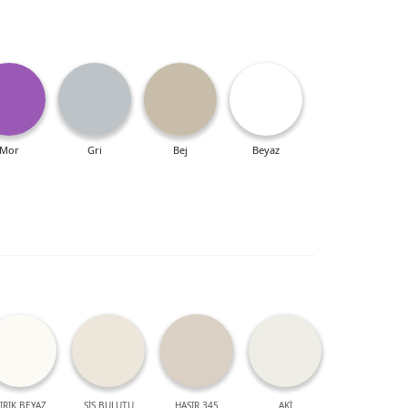
Mor
Gri
Bej
Beyaz
IRIK BEYAZ
SİS BULUTU
HASIR 345
AKİ