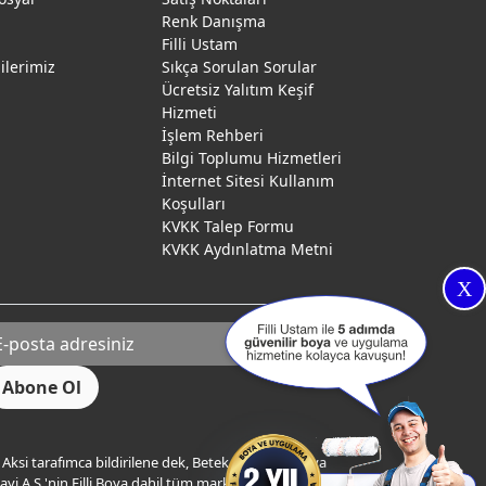
Renk Danışma
ı
Filli Ustam
gilerimiz
Sıkça Sorulan Sorular
Ücretsiz Yalıtım Keşif
Hizmeti
İşlem Rehberi
Bilgi Toplumu Hizmetleri
İnternet Sitesi Kullanım
Koşulları
KVKK Talep Formu
KVKK Aydınlatma Metni
X
Aksi tarafımca bildirilene dek, Betek Boya ve Kimya
yi A.Ş.'nin Filli Boya dahil tüm markaları ile ilgili