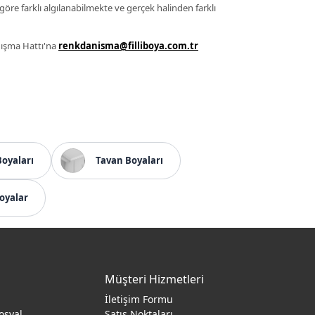
 göre farklı algılanabilmekte ve gerçek halinden farklı
anışma Hattı'na
renkdanisma@filliboya.com.tr
Boyaları
Tavan Boyaları
oyalar
Müşteri Hizmetleri
İletişim Formu
osyal
Satış Noktaları