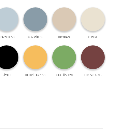
KOZMİK 50
KOZMİK 55
KROKAN
KUMRU
SİYAH
KEHRİBAR 150
KAKTÜS 120
HİBİSKUS 95