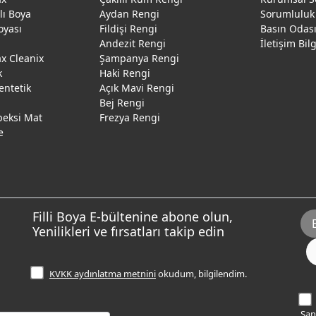
ğlı Boya
Aydan Rengi
Sorumluluk
oyası
Fildişi Rengi
Basın Odas
Andezit Rengi
İletişim Bil
 Cleanix
Şampanya Rengi
k
Haki Rengi
entetik
Açık Mavi Rengi
Bej Rengi
peksi Mat
Frezya Rengi
e
Filli Boya E-bültenine abone olun,
Yenilikleri ve fırsatları takip edin
KVKK aydınlatma metnini
okudum, bilgilendim.
Sana