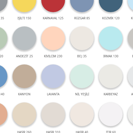
 35
IŞILTI 150
KARNAVAL 125
RÜZGAR 85
KOZMİK 120
K
20
ANDEZİT 25
KIVILCIM 230
BEJ 35
IRMAK 130
140
KANYON
LAVANTA
NİL YEŞİLİ
KARBEYAZ
A
HASIR 260
HASIR 310
HASIR 40
ITIR 60