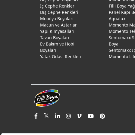
İç Cephe Renkleri
Filli Boya Ya
Dış Cephe Renkleri
Panel Kapı B
Mobilya Boyaları
Aqualux
Macun ve Astarlar
Momento Max
Yapı Kimyasalları
Momento Te
Tavan Boyaları
Sentomaxx S
Ev Bakım ve Hobi
Boya
Boyaları
Sentomaxx İ
Yatak Odası Renkleri
Momento Lif