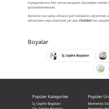
Paylaşımlarımız fikir verme amaçlıdır. Görseldeki renkler P
gözükebilmektedir.
Renkli bir eve sahip olmanın püf noktalarını öğrenmek ve
adresinden veya sitemizde yer alan
chatbot
'tan ulaşabil
Boyalar
İç Cephe Boyaları
Popüler Kategoriler
Popüler Ür
İç Cephe Boyaları
Momento Sil
Dış Cephe Boyaları
Momento M