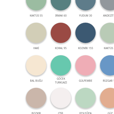
KAKTÜS 55
IRMAK 60
YUDUM 30
ANDEZİT
HAKİ
KORAL 95
KOZMİK 155
KAKTÜS 
GÖCEK
BAL BUĞU
GÜLPEMBE
RÜZGAR 
TURKUAZI
BOZKIR
ÇİSİL
FESLEĞEN
GÜZ