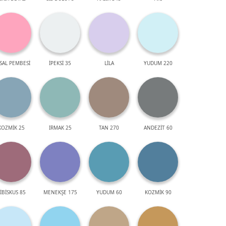
SAL PEMBESİ
İPEKSİ 35
LİLA
YUDUM 220
KOZMİK 25
IRMAK 25
TAN 270
ANDEZİT 60
İBİSKUS 85
MENEKŞE 175
YUDUM 60
KOZMİK 90