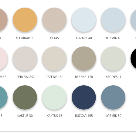
R
KEHRİBAR 90
KİLTAŞI
KOZMİK 40
KOZMİK 45
EMBE
PERİ BACASI
REZENE 160
REZENE 170
YAĞ YEŞİLİ
55
KAKTÜS 30
KAKTÜS 15
RÜZGAR 155
KOZMİK 30