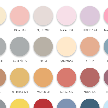
İ
KORAL 285
BEJİ PEMBE
MASAL 100
HİBİSKUS 20
MA
 30
ANDEZİT 55
BROM
ŞAMPANYA
EYLÜL 25
5
KEHRİBAR 120
MANGO 90
KORAL 295
KORAL 120
H