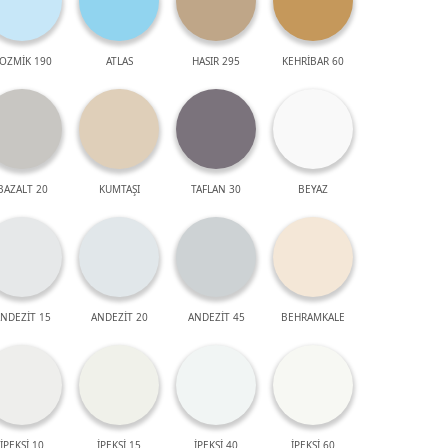
OZMİK 190
ATLAS
HASIR 295
KEHRİBAR 60
BAZALT 20
KUMTAŞI
TAFLAN 30
BEYAZ
NDEZİT 15
ANDEZİT 20
ANDEZİT 45
BEHRAMKALE
İPEKSİ 10
İPEKSİ 15
İPEKSİ 40
İPEKSİ 60