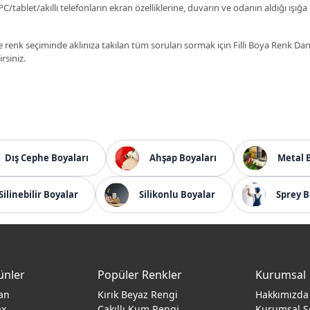
C/tablet/akıllı telefonların ekran özelliklerine, duvarın ve odanın aldığı ışığa
 renk seçiminde aklınıza takılan tüm soruları sormak için Filli Boya Renk D
irsiniz.
Dış Cephe Boyaları
Ahşap Boyaları
Metal 
Silinebilir Boyalar
Silikonlu Boyalar
Sprey B
ünler
Popüler Renkler
Kurumsal
an
Kırık Beyaz Rengi
Hakkımızda
ax
Çakıllı Kum Rengi
Kurumsal S