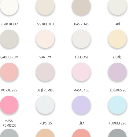
KIRIK BEYAZ
SİS BULUTU
HASIR 345
AKİ
ÇAKILLI KUM
VANİLYA
LÜLETAŞI
FİLDİŞİ
KORAL 285
BEJİ PEMBE
MASAL 100
HİBİSKUS 20
MASAL
İPEKSİ 35
LİLA
YUDUM 220
PEMBESİ