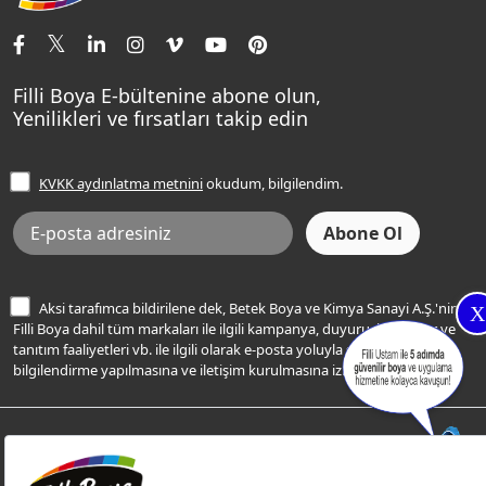
İletişim Bilgilerimiz
Tavan Boyaları
Renk Danışma
Momento Tek
Şampanya Rengi
Ev Bakım ve Hobi Boyaları
Filli Ustam
Sentomaxx Sentetik Boya
Haki Rengi
Yatak Odası Renkleri
Sıkça Sorulan Sorular
Sentomaxx İpeksi Mat
Filli Boya E-bültenine abone olun,
Açık Mavi Rengi
Yenilikleri ve fırsatları takip edin
Ücretsiz Yalıtım Keşif Hizmeti
Momento Life
Bej Rengi
İşlem Rehberi
Frezya Rengi
KVKK aydınlatma metnini
okudum, bilgilendim.
Bilgi Toplumu Hizmetleri
İnternet Sitesi Kullanım Koşulları
KVKK Talep Formu
KVKK Aydınlatma Metni
Aksi tarafımca bildirilene dek, Betek Boya ve Kimya Sanayi A.Ş.'nin
X
Filli Boya dahil tüm markaları ile ilgili kampanya, duyuru, hizmetler ve
tanıtım faaliyetleri vb. ile ilgili olarak e-posta yoluyla şahsıma
bilgilendirme yapılmasına ve iletişim kurulmasına izin veriyorum.
© Filli Boya 2026. Tüm Hakları Saklıdır.