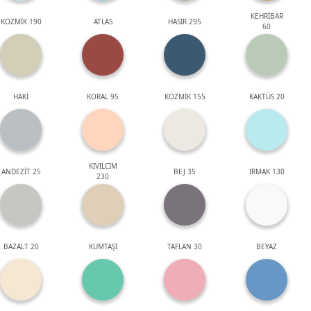
KEHRİBAR
KOZMİK 190
ATLAS
HASIR 295
60
HAKİ
KORAL 95
KOZMİK 155
KAKTÜS 20
KIVILCIM
ANDEZİT 25
BEJ 35
IRMAK 130
230
BAZALT 20
KUMTAŞI
TAFLAN 30
BEYAZ