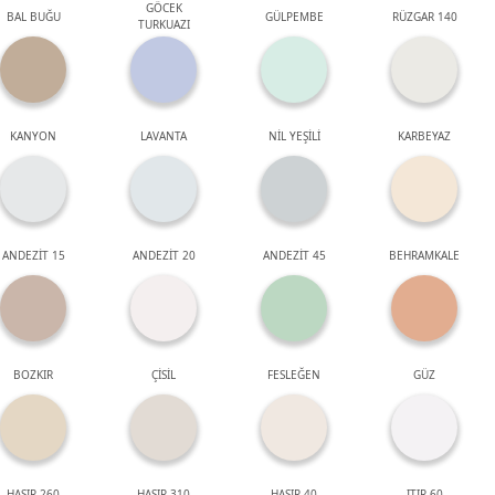
GÖCEK
BAL BUĞU
GÜLPEMBE
RÜZGAR 140
TURKUAZI
KANYON
LAVANTA
NİL YEŞİLİ
KARBEYAZ
ANDEZİT 15
ANDEZİT 20
ANDEZİT 45
BEHRAMKALE
BOZKIR
ÇİSİL
FESLEĞEN
GÜZ
HASIR 260
HASIR 310
HASIR 40
ITIR 60