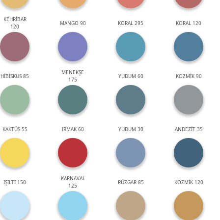
KEHRİBAR
MANGO 90
KORAL 295
KORAL 120
120
MENEKŞE
HİBİSKUS 85
YUDUM 60
KOZMİK 90
175
KAKTÜS 55
IRMAK 60
YUDUM 30
ANDEZİT 35
KARNAVAL
IŞILTI 150
RÜZGAR 85
KOZMİK 120
125