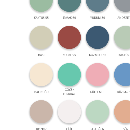
KAKTÜS 55
IRMAK 60
YUDUM 30
ANDEZİT
HAKİ
KORAL 95
KOZMİK 155
KAKTÜS 
GÖCEK
BAL BUĞU
GÜLPEMBE
RÜZGAR 
TURKUAZI
BOZKIR
ÇİSİL
FESLEĞEN
GÜZ