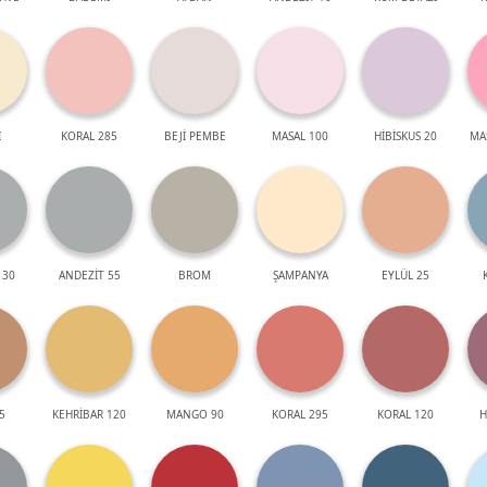
İ
KORAL 285
BEJİ PEMBE
MASAL 100
HİBİSKUS 20
MA
 30
ANDEZİT 55
BROM
ŞAMPANYA
EYLÜL 25
5
KEHRİBAR 120
MANGO 90
KORAL 295
KORAL 120
H