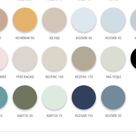
R
KEHRİBAR 90
KİLTAŞI
KOZMİK 40
KOZMİK 45
EMBE
PERİ BACASI
REZENE 160
REZENE 170
YAĞ YEŞİLİ
55
KAKTÜS 30
KAKTÜS 15
RÜZGAR 155
KOZMİK 30