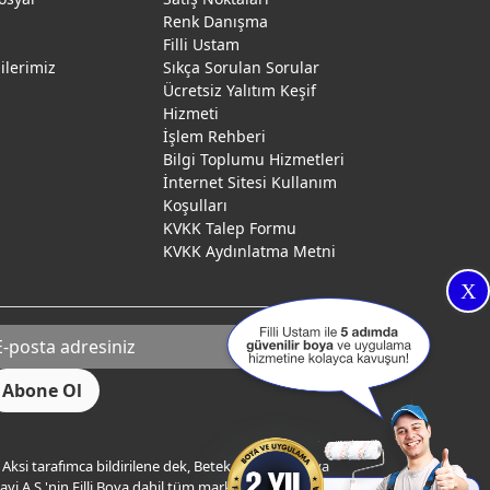
Renk Danışma
ı
Filli Ustam
gilerimiz
Sıkça Sorulan Sorular
Ücretsiz Yalıtım Keşif
Hizmeti
İşlem Rehberi
Bilgi Toplumu Hizmetleri
İnternet Sitesi Kullanım
Koşulları
KVKK Talep Formu
KVKK Aydınlatma Metni
X
Aksi tarafımca bildirilene dek, Betek Boya ve Kimya
yi A.Ş.'nin Filli Boya dahil tüm markaları ile ilgili