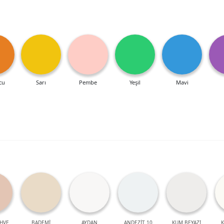
cu
Sarı
Pembe
Yeşil
Mavi
HVE
BADEMİ
AYDAN
ANDEZİT 10
KUM BEYAZI
K