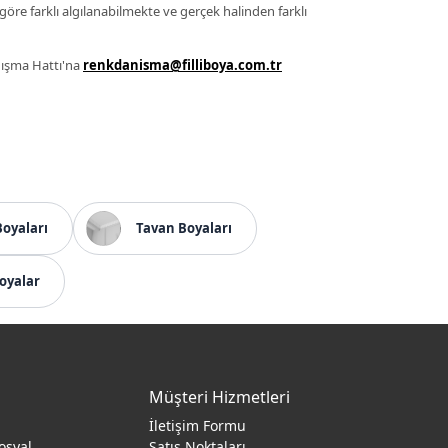
 göre farklı algılanabilmekte ve gerçek halinden farklı
anışma Hattı'na
renkdanisma@filliboya.com.tr
Boyaları
Tavan Boyaları
oyalar
Müşteri Hizmetleri
İletişim Formu
osyal
Satış Noktaları