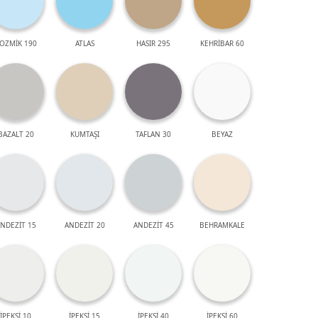
OZMİK 190
ATLAS
HASIR 295
KEHRİBAR 60
BAZALT 20
KUMTAŞI
TAFLAN 30
BEYAZ
NDEZİT 15
ANDEZİT 20
ANDEZİT 45
BEHRAMKALE
İPEKSİ 10
İPEKSİ 15
İPEKSİ 40
İPEKSİ 60