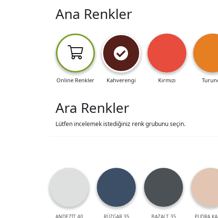
Ana Renkler
Online Renkler
Kahverengi
Kırmızı
Turun
Ara Renkler
Lütfen incelemek istediğiniz renk grubunu seçin.
ANDEZİT 40
RÜZGAR 35
BAZALT 35
PUDRA KA