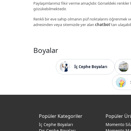
Paylaşımlarımız fikir verme amaçlıdır. Görseldeki renkler P
gözükebilmektedir.
Renkli bir eve sahip olmanın püf noktalarını öğrenmek ve
adresinden veya sitemizde yer alan
chatbot
'tan ulaşabil
Boyalar
İç Cephe Boyaları
Popüler Kategoriler
Popüler Ür
İç Cephe Boyaları
Momento Sil
Dış Cephe Boyaları
Momento M