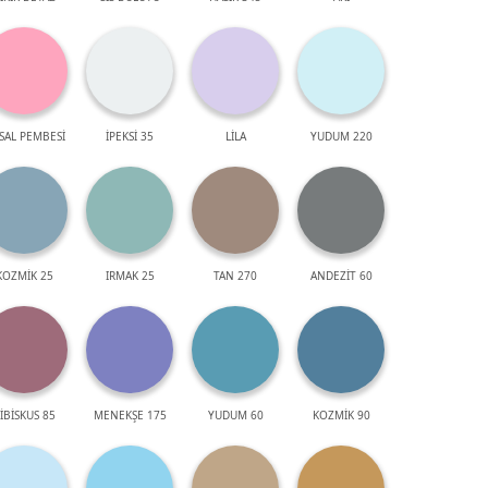
SAL PEMBESİ
İPEKSİ 35
LİLA
YUDUM 220
KOZMİK 25
IRMAK 25
TAN 270
ANDEZİT 60
İBİSKUS 85
MENEKŞE 175
YUDUM 60
KOZMİK 90