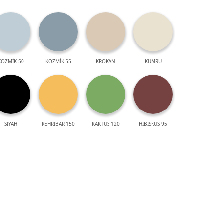
KOZMİK 50
KOZMİK 55
KROKAN
KUMRU
SİYAH
KEHRİBAR 150
KAKTÜS 120
HİBİSKUS 95