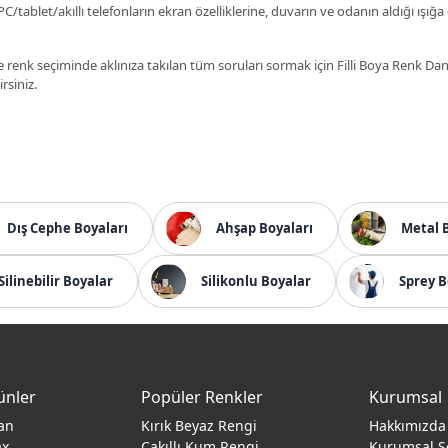
C/tablet/akıllı telefonların ekran özelliklerine, duvarın ve odanın aldığı ışığa
 renk seçiminde aklınıza takılan tüm soruları sormak için Filli Boya Renk D
irsiniz.
Dış Cephe Boyaları
Ahşap Boyaları
Metal 
Silinebilir Boyalar
Silikonlu Boyalar
Sprey B
ünler
Popüler Renkler
Kurumsal
an
Kırık Beyaz Rengi
Hakkımızda
ax
Çakıllı Kum Rengi
Kurumsal S