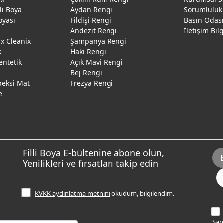
ğlı Boya
Aydan Rengi
Sorumluluk
oyası
Fildişi Rengi
Basın Odas
Andezit Rengi
İletişim Bil
 Cleanix
Şampanya Rengi
k
Haki Rengi
entetik
Açık Mavi Rengi
Bej Rengi
peksi Mat
Frezya Rengi
e
Filli Boya E-bültenine abone olun,
Yenilikleri ve fırsatları takip edin
KVKK aydınlatma metnini
okudum, bilgilendim.
Sana