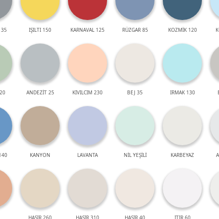
 35
IŞILTI 150
KARNAVAL 125
RÜZGAR 85
KOZMİK 120
K
20
ANDEZİT 25
KIVILCIM 230
BEJ 35
IRMAK 130
140
KANYON
LAVANTA
NİL YEŞİLİ
KARBEYAZ
A
HASIR 260
HASIR 310
HASIR 40
ITIR 60