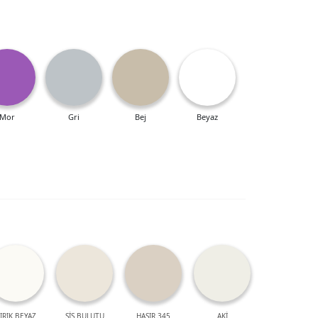
Mor
Gri
Bej
Beyaz
IRIK BEYAZ
SİS BULUTU
HASIR 345
AKİ