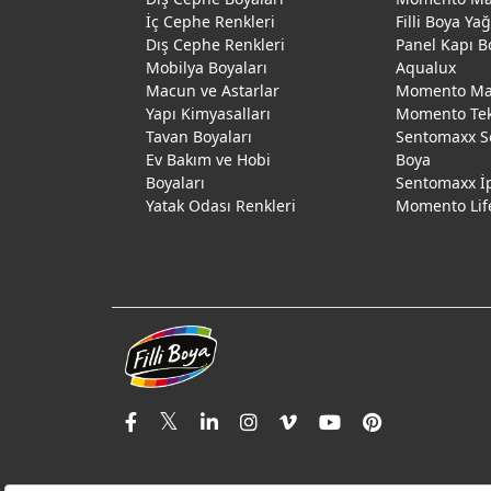
İç Cephe Renkleri
Filli Boya Ya
Dış Cephe Renkleri
Panel Kapı B
Mobilya Boyaları
Aqualux
Macun ve Astarlar
Momento Max
Yapı Kimyasalları
Momento Te
Tavan Boyaları
Sentomaxx S
Ev Bakım ve Hobi
Boya
Boyaları
Sentomaxx İ
Yatak Odası Renkleri
Momento Lif