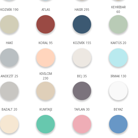
KEHRİBAR
KOZMİK 190
ATLAS
HASIR 295
60
HAKİ
KORAL 95
KOZMİK 155
KAKTÜS 20
KIVILCIM
ANDEZİT 25
BEJ 35
IRMAK 130
230
BAZALT 20
KUMTAŞI
TAFLAN 30
BEYAZ