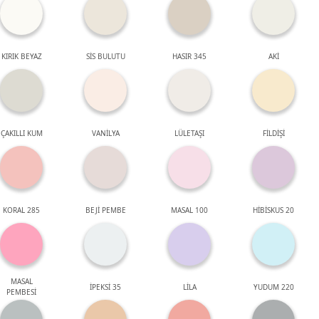
KIRIK BEYAZ
SİS BULUTU
HASIR 345
AKİ
ÇAKILLI KUM
VANİLYA
LÜLETAŞI
FİLDİŞİ
KORAL 285
BEJİ PEMBE
MASAL 100
HİBİSKUS 20
MASAL
İPEKSİ 35
LİLA
YUDUM 220
PEMBESİ