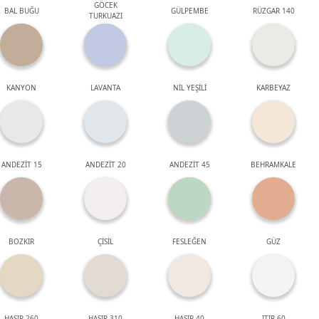
GÖCEK
BAL BUĞU
GÜLPEMBE
RÜZGAR 140
TURKUAZI
KANYON
LAVANTA
NİL YEŞİLİ
KARBEYAZ
ANDEZİT 15
ANDEZİT 20
ANDEZİT 45
BEHRAMKALE
BOZKIR
ÇİSİL
FESLEĞEN
GÜZ
HASIR 260
HASIR 310
HASIR 40
ITIR 60