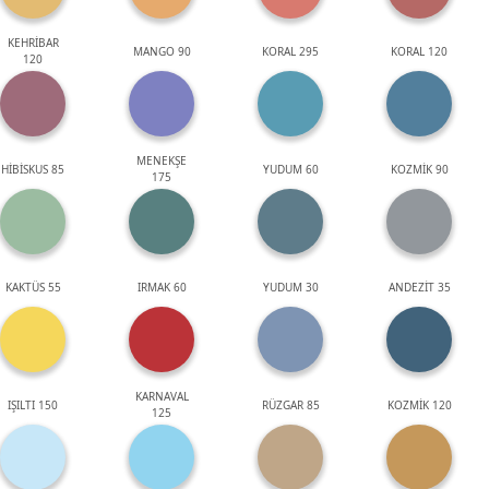
KEHRİBAR
MANGO 90
KORAL 295
KORAL 120
120
MENEKŞE
HİBİSKUS 85
YUDUM 60
KOZMİK 90
175
KAKTÜS 55
IRMAK 60
YUDUM 30
ANDEZİT 35
KARNAVAL
IŞILTI 150
RÜZGAR 85
KOZMİK 120
125