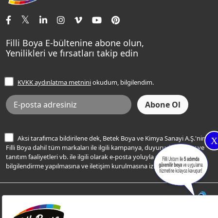
İletişim Bilgilerimiz
Tavan Boyaları
Renk Danışma
Momento Tek
Şampanya Rengi
Ev Bakım ve Hobi Boyaları
Filli Ustam
Sentomaxx Sentetik Boya
Haki Rengi
Yatak Odası Renkleri
Sıkça Sorulan Sorular
Sentomaxx İpeksi Mat
Filli Boya E-bültenine abone olun,
Açık Mavi Rengi
Yenilikleri ve fırsatları takip edin
Ücretsiz Yalıtım Keşif Hizmeti
Momento Life
Bej Rengi
İşlem Rehberi
Frezya Rengi
KVKK aydınlatma metnini
okudum, bilgilendim.
Bilgi Toplumu Hizmetleri
İnternet Sitesi Kullanım Koşulları
KVKK Talep Formu
KVKK Aydınlatma Metni
Aksi tarafımca bildirilene dek, Betek Boya ve Kimya Sanayi A.Ş.'nin
X
Filli Boya dahil tüm markaları ile ilgili kampanya, duyuru, hizmetler ve
tanıtım faaliyetleri vb. ile ilgili olarak e-posta yoluyla şahsıma
bilgilendirme yapılmasına ve iletişim kurulmasına izin veriyorum.
© Filli Boya 2026. Tüm Hakları Saklıdır.