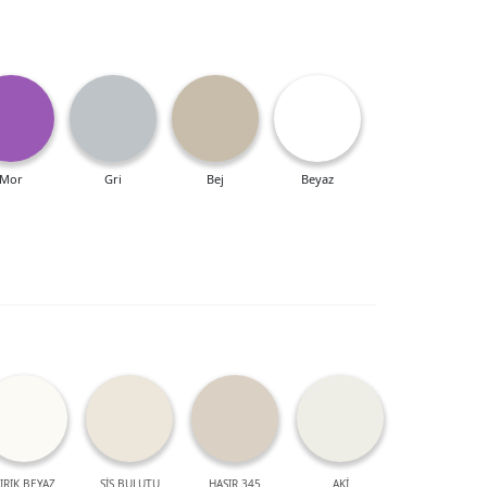
Mor
Gri
Bej
Beyaz
IRIK BEYAZ
SİS BULUTU
HASIR 345
AKİ