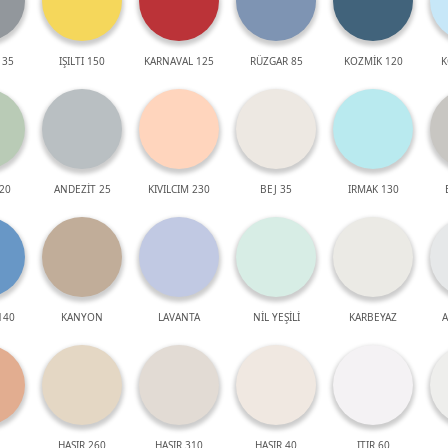
 35
IŞILTI 150
KARNAVAL 125
RÜZGAR 85
KOZMİK 120
K
20
ANDEZİT 25
KIVILCIM 230
BEJ 35
IRMAK 130
140
KANYON
LAVANTA
NİL YEŞİLİ
KARBEYAZ
A
HASIR 260
HASIR 310
HASIR 40
ITIR 60