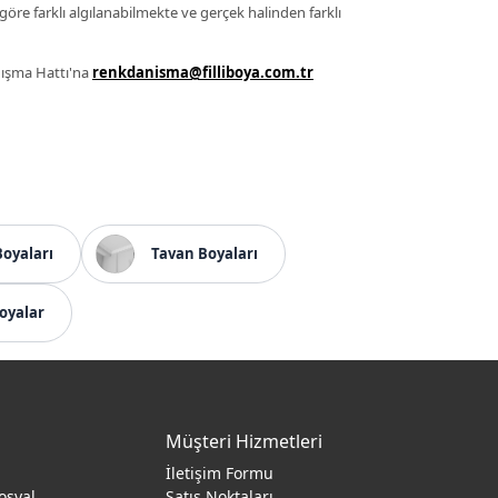
 göre farklı algılanabilmekte ve gerçek halinden farklı
anışma Hattı'na
renkdanisma@filliboya.com.tr
Boyaları
Tavan Boyaları
oyalar
Müşteri Hizmetleri
İletişim Formu
osyal
Satış Noktaları