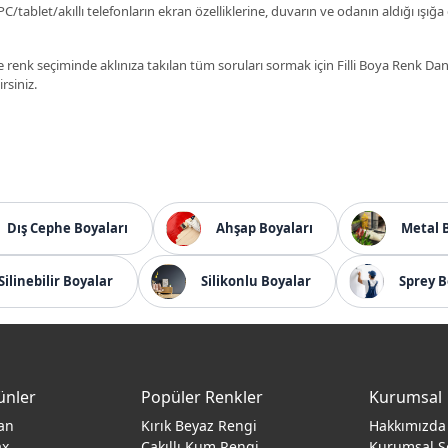
C/tablet/akıllı telefonların ekran özelliklerine, duvarın ve odanın aldığı ışığa
 renk seçiminde aklınıza takılan tüm soruları sormak için Filli Boya Renk D
irsiniz.
Dış Cephe Boyaları
Ahşap Boyaları
Metal 
Silinebilir Boyalar
Silikonlu Boyalar
Sprey B
ünler
Popüler Renkler
Kurumsal
an
Kırık Beyaz Rengi
Hakkımızda
ax
Çakıllı Kum Rengi
Kurumsal S