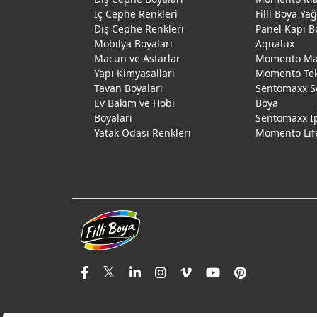
İç Cephe Renkleri
Filli Boya Ya
Dış Cephe Renkleri
Panel Kapı B
Mobilya Boyaları
Aqualux
Macun ve Astarlar
Momento Max
Yapı Kimyasalları
Momento Te
Tavan Boyaları
Sentomaxx S
Ev Bakım ve Hobi
Boya
Boyaları
Sentomaxx İ
Yatak Odası Renkleri
Momento Lif