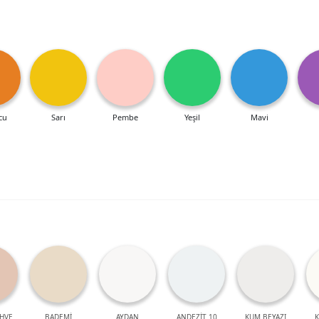
cu
Sarı
Pembe
Yeşil
Mavi
HVE
BADEMİ
AYDAN
ANDEZİT 10
KUM BEYAZI
K