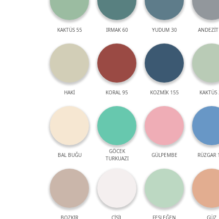
KAKTÜS 55
IRMAK 60
YUDUM 30
ANDEZİT
HAKİ
KORAL 95
KOZMİK 155
KAKTÜS 
GÖCEK
BAL BUĞU
GÜLPEMBE
RÜZGAR 
TURKUAZI
BOZKIR
ÇİSİL
FESLEĞEN
GÜZ