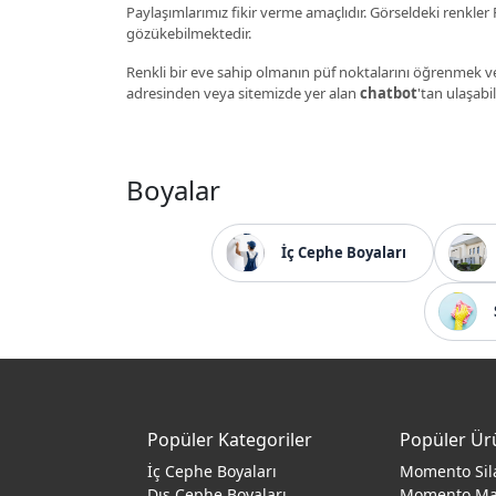
Paylaşımlarımız fikir verme amaçlıdır. Görseldeki renkler P
gözükebilmektedir.
Renkli bir eve sahip olmanın püf noktalarını öğrenmek ve
adresinden veya sitemizde yer alan
chatbot
'tan ulaşabil
Boyalar
İç Cephe Boyaları
Popüler Kategoriler
Popüler Ür
İç Cephe Boyaları
Momento Sil
Dış Cephe Boyaları
Momento M