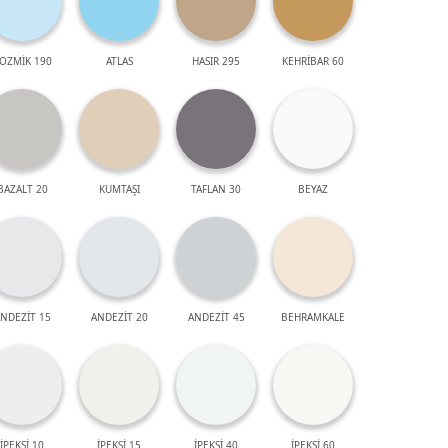
OZMİK 190
ATLAS
HASIR 295
KEHRİBAR 60
BAZALT 20
KUMTAŞI
TAFLAN 30
BEYAZ
NDEZİT 15
ANDEZİT 20
ANDEZİT 45
BEHRAMKALE
İPEKSİ 10
İPEKSİ 15
İPEKSİ 40
İPEKSİ 60