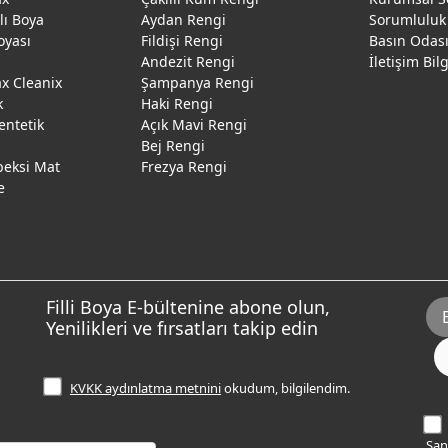
ğlı Boya
Aydan Rengi
Sorumluluk
oyası
Fildişi Rengi
Basın Odas
Andezit Rengi
İletişim Bil
 Cleanix
Şampanya Rengi
k
Haki Rengi
entetik
Açık Mavi Rengi
Bej Rengi
peksi Mat
Frezya Rengi
e
Filli Boya E-bültenine abone olun,
Yenilikleri ve fırsatları takip edin
KVKK aydınlatma metnini
okudum, bilgilendim.
Sana