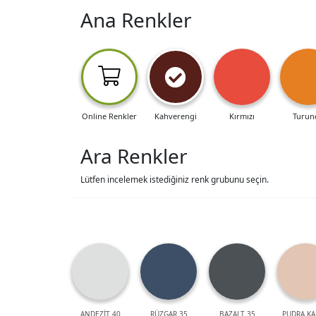
Ana Renkler
Online Renkler
Kahverengi
Kırmızı
Turun
Ara Renkler
Lütfen incelemek istediğiniz renk grubunu seçin.
ANDEZİT 40
RÜZGAR 35
BAZALT 35
PUDRA KA