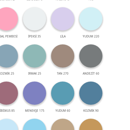
SAL PEMBESİ
İPEKSİ 35
LİLA
YUDUM 220
KOZMİK 25
IRMAK 25
TAN 270
ANDEZİT 60
İBİSKUS 85
MENEKŞE 175
YUDUM 60
KOZMİK 90