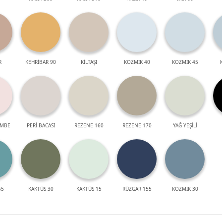
R
KEHRİBAR 90
KİLTAŞI
KOZMİK 40
KOZMİK 45
EMBE
PERİ BACASI
REZENE 160
REZENE 170
YAĞ YEŞİLİ
55
KAKTÜS 30
KAKTÜS 15
RÜZGAR 155
KOZMİK 30