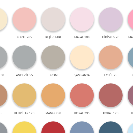
İ
KORAL 285
BEJİ PEMBE
MASAL 100
HİBİSKUS 20
MA
 30
ANDEZİT 55
BROM
ŞAMPANYA
EYLÜL 25
5
KEHRİBAR 120
MANGO 90
KORAL 295
KORAL 120
H