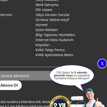
Renk Danışma
ı
Filli Ustam
gilerimiz
Sıkça Sorulan Sorular
Ücretsiz Yalıtım Keşif
Hizmeti
İşlem Rehberi
Bilgi Toplumu Hizmetleri
İnternet Sitesi Kullanım
Koşulları
KVKK Talep Formu
KVKK Aydınlatma Metni
X
Aksi tarafımca bildirilene dek, Betek Boya ve Kimya
yi A.Ş.'nin Filli Boya dahil tüm markaları ile ilgili