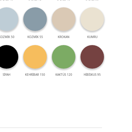
KOZMİK 50
KOZMİK 55
KROKAN
KUMRU
SİYAH
KEHRİBAR 150
KAKTÜS 120
HİBİSKUS 95