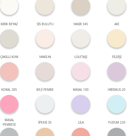
KIRIK BEYAZ
SİS BULUTU
HASIR 345
AKİ
ÇAKILLI KUM
VANİLYA
LÜLETAŞI
FİLDİŞİ
KORAL 285
BEJİ PEMBE
MASAL 100
HİBİSKUS 20
MASAL
İPEKSİ 35
LİLA
YUDUM 220
PEMBESİ