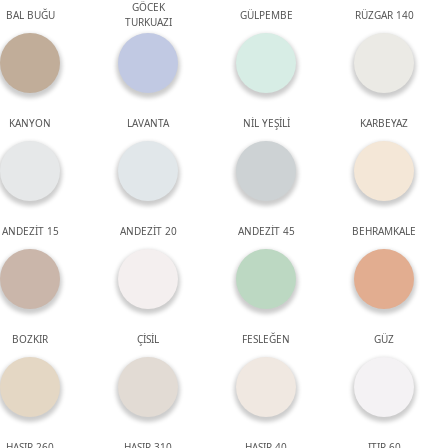
GÖCEK
BAL BUĞU
GÜLPEMBE
RÜZGAR 140
TURKUAZI
KANYON
LAVANTA
NİL YEŞİLİ
KARBEYAZ
ANDEZİT 15
ANDEZİT 20
ANDEZİT 45
BEHRAMKALE
BOZKIR
ÇİSİL
FESLEĞEN
GÜZ
HASIR 260
HASIR 310
HASIR 40
ITIR 60