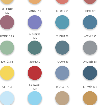
KEHRİBAR
MANGO 90
KORAL 295
KORAL 120
120
MENEKŞE
HİBİSKUS 85
YUDUM 60
KOZMİK 90
175
KAKTÜS 55
IRMAK 60
YUDUM 30
ANDEZİT 35
KARNAVAL
IŞILTI 150
RÜZGAR 85
KOZMİK 120
125