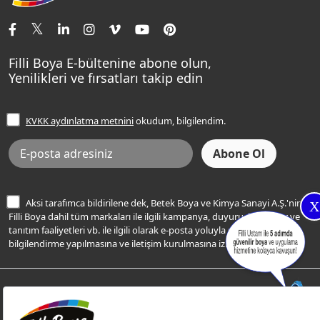
İletişim Bilgilerimiz
Tavan Boyaları
Renk Danışma
Momento Tek
Şampanya Rengi
Ev Bakım ve Hobi Boyaları
Filli Ustam
Sentomaxx Sentetik Boya
Haki Rengi
Yatak Odası Renkleri
Sıkça Sorulan Sorular
Sentomaxx İpeksi Mat
Filli Boya E-bültenine abone olun,
Açık Mavi Rengi
Yenilikleri ve fırsatları takip edin
Ücretsiz Yalıtım Keşif Hizmeti
Momento Life
Bej Rengi
İşlem Rehberi
Frezya Rengi
KVKK aydınlatma metnini
okudum, bilgilendim.
Bilgi Toplumu Hizmetleri
İnternet Sitesi Kullanım Koşulları
KVKK Talep Formu
KVKK Aydınlatma Metni
Aksi tarafımca bildirilene dek, Betek Boya ve Kimya Sanayi A.Ş.'nin
X
Filli Boya dahil tüm markaları ile ilgili kampanya, duyuru, hizmetler ve
tanıtım faaliyetleri vb. ile ilgili olarak e-posta yoluyla şahsıma
bilgilendirme yapılmasına ve iletişim kurulmasına izin veriyorum.
© Filli Boya 2026. Tüm Hakları Saklıdır.