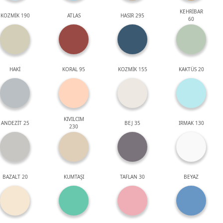
KEHRİBAR
KOZMİK 190
ATLAS
HASIR 295
60
HAKİ
KORAL 95
KOZMİK 155
KAKTÜS 20
KIVILCIM
ANDEZİT 25
BEJ 35
IRMAK 130
230
BAZALT 20
KUMTAŞI
TAFLAN 30
BEYAZ