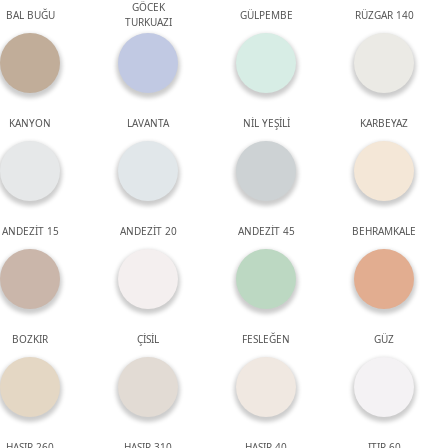
GÖCEK
BAL BUĞU
GÜLPEMBE
RÜZGAR 140
TURKUAZI
KANYON
LAVANTA
NİL YEŞİLİ
KARBEYAZ
ANDEZİT 15
ANDEZİT 20
ANDEZİT 45
BEHRAMKALE
BOZKIR
ÇİSİL
FESLEĞEN
GÜZ
HASIR 260
HASIR 310
HASIR 40
ITIR 60