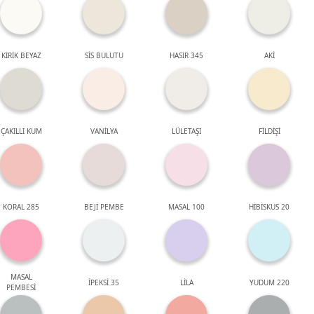
KIRIK BEYAZ
SİS BULUTU
HASIR 345
AKİ
ÇAKILLI KUM
VANİLYA
LÜLETAŞI
FİLDİŞİ
KORAL 285
BEJİ PEMBE
MASAL 100
HİBİSKUS 20
MASAL
İPEKSİ 35
LİLA
YUDUM 220
PEMBESİ