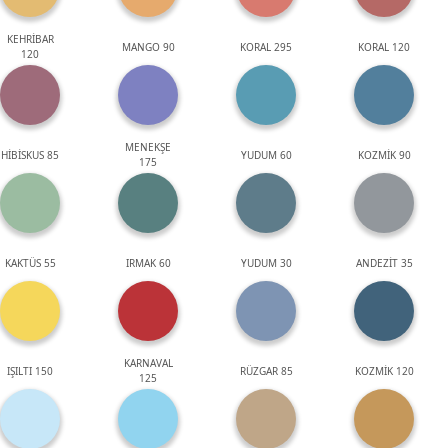
KEHRİBAR
MANGO 90
KORAL 295
KORAL 120
120
MENEKŞE
HİBİSKUS 85
YUDUM 60
KOZMİK 90
175
KAKTÜS 55
IRMAK 60
YUDUM 30
ANDEZİT 35
KARNAVAL
IŞILTI 150
RÜZGAR 85
KOZMİK 120
125