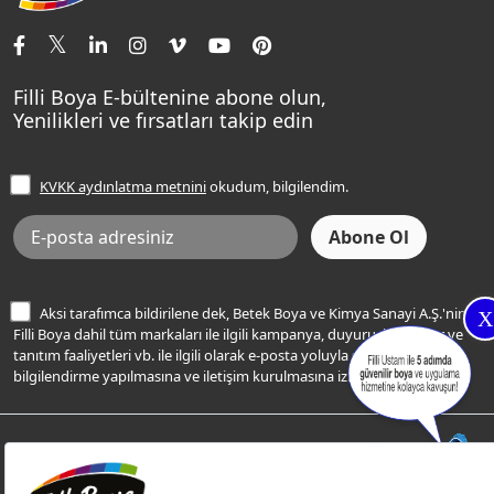
İletişim Bilgilerimiz
Tavan Boyaları
Renk Danışma
Momento Tek
Şampanya Rengi
Ev Bakım ve Hobi Boyaları
Filli Ustam
Sentomaxx Sentetik Boya
Haki Rengi
Yatak Odası Renkleri
Sıkça Sorulan Sorular
Sentomaxx İpeksi Mat
Filli Boya E-bültenine abone olun,
Açık Mavi Rengi
Yenilikleri ve fırsatları takip edin
Ücretsiz Yalıtım Keşif Hizmeti
Momento Life
Bej Rengi
İşlem Rehberi
Frezya Rengi
KVKK aydınlatma metnini
okudum, bilgilendim.
Bilgi Toplumu Hizmetleri
İnternet Sitesi Kullanım Koşulları
KVKK Talep Formu
KVKK Aydınlatma Metni
Aksi tarafımca bildirilene dek, Betek Boya ve Kimya Sanayi A.Ş.'nin
X
Filli Boya dahil tüm markaları ile ilgili kampanya, duyuru, hizmetler ve
tanıtım faaliyetleri vb. ile ilgili olarak e-posta yoluyla şahsıma
bilgilendirme yapılmasına ve iletişim kurulmasına izin veriyorum.
© Filli Boya 2026. Tüm Hakları Saklıdır.