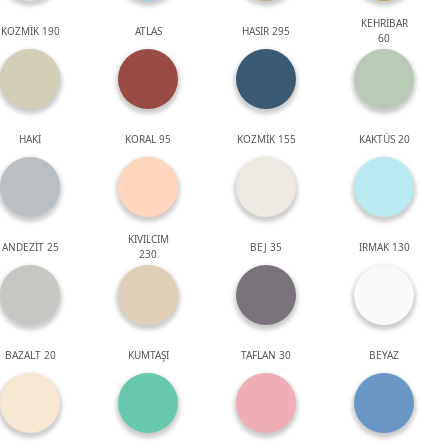
KEHRİBAR
KOZMİK 190
ATLAS
HASIR 295
60
HAKİ
KORAL 95
KOZMİK 155
KAKTÜS 20
KIVILCIM
ANDEZİT 25
BEJ 35
IRMAK 130
230
BAZALT 20
KUMTAŞI
TAFLAN 30
BEYAZ