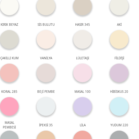
KIRIK BEYAZ
SİS BULUTU
HASIR 345
AKİ
ÇAKILLI KUM
VANİLYA
LÜLETAŞI
FİLDİŞİ
KORAL 285
BEJİ PEMBE
MASAL 100
HİBİSKUS 20
MASAL
İPEKSİ 35
LİLA
YUDUM 220
PEMBESİ