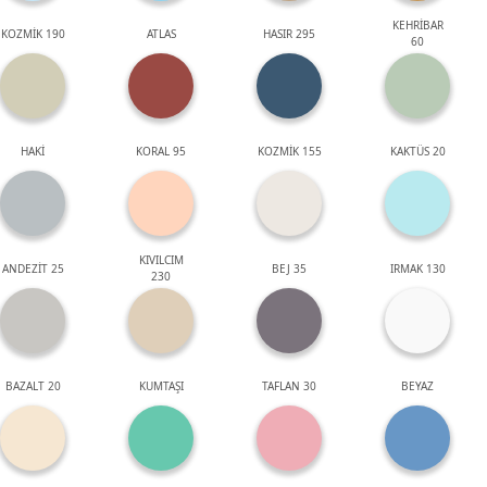
KEHRİBAR
KOZMİK 190
ATLAS
HASIR 295
60
HAKİ
KORAL 95
KOZMİK 155
KAKTÜS 20
KIVILCIM
ANDEZİT 25
BEJ 35
IRMAK 130
230
BAZALT 20
KUMTAŞI
TAFLAN 30
BEYAZ