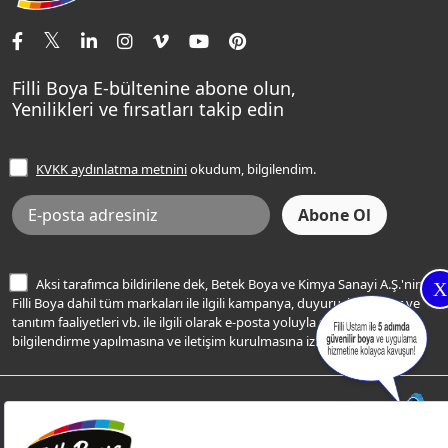
İletişim Bilgilerimiz
Tavan Boyaları
Renk Danışma
Momento Tek
Şampanya Rengi
Ev Bakım ve Hobi Boyaları
Filli Ustam
Sentomaxx Sentetik Boya
Haki Rengi
Yatak Odası Renkleri
Sıkça Sorulan Sorular
Sentomaxx İpeksi Mat
Filli Boya E-bültenine abone olun,
Açık Mavi Rengi
Yenilikleri ve fırsatları takip edin
Ücretsiz Yalıtım Keşif Hizmeti
Momento Life
Bej Rengi
İşlem Rehberi
Frezya Rengi
KVKK aydınlatma metnini
okudum, bilgilendim.
Bilgi Toplumu Hizmetleri
İnternet Sitesi Kullanım Koşulları
KVKK Talep Formu
KVKK Aydınlatma Metni
Aksi tarafımca bildirilene dek, Betek Boya ve Kimya Sanayi A.Ş.'nin
X
Filli Boya dahil tüm markaları ile ilgili kampanya, duyuru, hizmetler ve
tanıtım faaliyetleri vb. ile ilgili olarak e-posta yoluyla şahsıma
bilgilendirme yapılmasına ve iletişim kurulmasına izin veriyorum.
© Filli Boya 2026. Tüm Hakları Saklıdır.