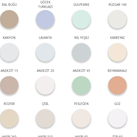
GÖCEK
BAL BUĞU
GÜLPEMBE
RÜZGAR 140
TURKUAZI
KANYON
LAVANTA
NİL YEŞİLİ
KARBEYAZ
ANDEZİT 15
ANDEZİT 20
ANDEZİT 45
BEHRAMKALE
BOZKIR
ÇİSİL
FESLEĞEN
GÜZ
HASIR 260
HASIR 310
HASIR 40
ITIR 60