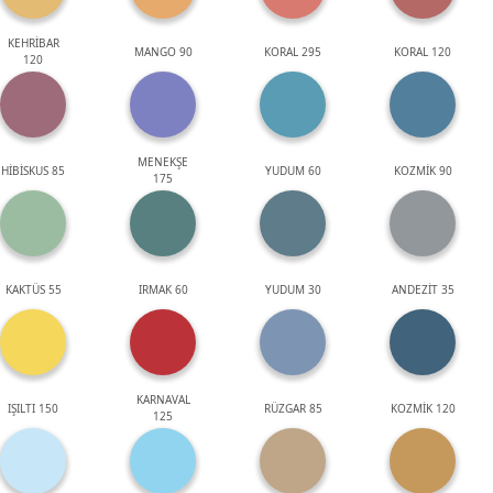
KEHRİBAR
MANGO 90
KORAL 295
KORAL 120
120
MENEKŞE
HİBİSKUS 85
YUDUM 60
KOZMİK 90
175
KAKTÜS 55
IRMAK 60
YUDUM 30
ANDEZİT 35
KARNAVAL
IŞILTI 150
RÜZGAR 85
KOZMİK 120
125