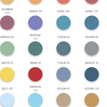
KEHRİBAR
MANGO 90
KORAL 295
KORAL 120
120
MENEKŞE
HİBİSKUS 85
YUDUM 60
KOZMİK 90
175
KAKTÜS 55
IRMAK 60
YUDUM 30
ANDEZİT 35
KARNAVAL
IŞILTI 150
RÜZGAR 85
KOZMİK 120
125