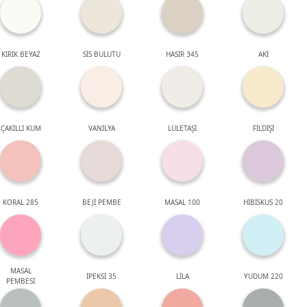
KIRIK BEYAZ
SİS BULUTU
HASIR 345
AKİ
ÇAKILLI KUM
VANİLYA
LÜLETAŞI
FİLDİŞİ
KORAL 285
BEJİ PEMBE
MASAL 100
HİBİSKUS 20
MASAL
İPEKSİ 35
LİLA
YUDUM 220
PEMBESİ