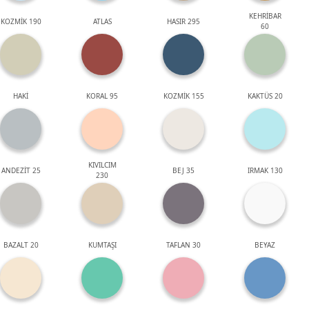
KEHRİBAR
KOZMİK 190
ATLAS
HASIR 295
60
HAKİ
KORAL 95
KOZMİK 155
KAKTÜS 20
KIVILCIM
ANDEZİT 25
BEJ 35
IRMAK 130
230
BAZALT 20
KUMTAŞI
TAFLAN 30
BEYAZ