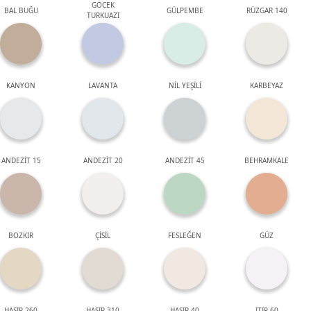
GÖCEK
BAL BUĞU
GÜLPEMBE
RÜZGAR 140
TURKUAZI
KANYON
LAVANTA
NİL YEŞİLİ
KARBEYAZ
ANDEZİT 15
ANDEZİT 20
ANDEZİT 45
BEHRAMKALE
BOZKIR
ÇİSİL
FESLEĞEN
GÜZ
HASIR 260
HASIR 310
HASIR 40
ITIR 60