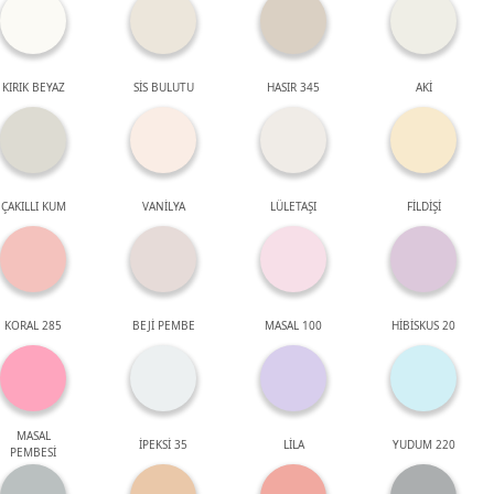
KIRIK BEYAZ
SİS BULUTU
HASIR 345
AKİ
ÇAKILLI KUM
VANİLYA
LÜLETAŞI
FİLDİŞİ
KORAL 285
BEJİ PEMBE
MASAL 100
HİBİSKUS 20
MASAL
İPEKSİ 35
LİLA
YUDUM 220
PEMBESİ