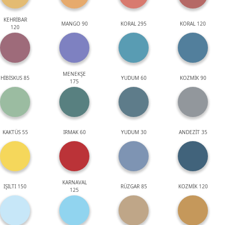
KEHRİBAR
MANGO 90
KORAL 295
KORAL 120
120
MENEKŞE
HİBİSKUS 85
YUDUM 60
KOZMİK 90
175
KAKTÜS 55
IRMAK 60
YUDUM 30
ANDEZİT 35
KARNAVAL
IŞILTI 150
RÜZGAR 85
KOZMİK 120
125