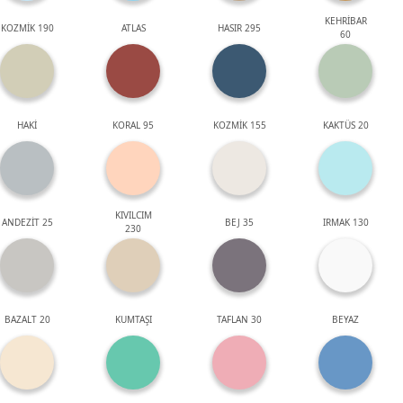
KEHRİBAR
KOZMİK 190
ATLAS
HASIR 295
60
HAKİ
KORAL 95
KOZMİK 155
KAKTÜS 20
KIVILCIM
ANDEZİT 25
BEJ 35
IRMAK 130
230
BAZALT 20
KUMTAŞI
TAFLAN 30
BEYAZ