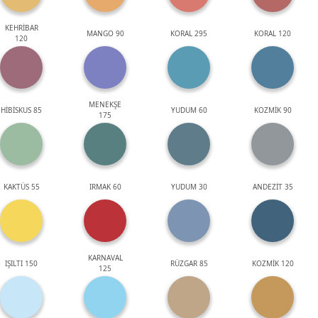
KEHRİBAR
MANGO 90
KORAL 295
KORAL 120
120
MENEKŞE
HİBİSKUS 85
YUDUM 60
KOZMİK 90
175
KAKTÜS 55
IRMAK 60
YUDUM 30
ANDEZİT 35
KARNAVAL
IŞILTI 150
RÜZGAR 85
KOZMİK 120
125