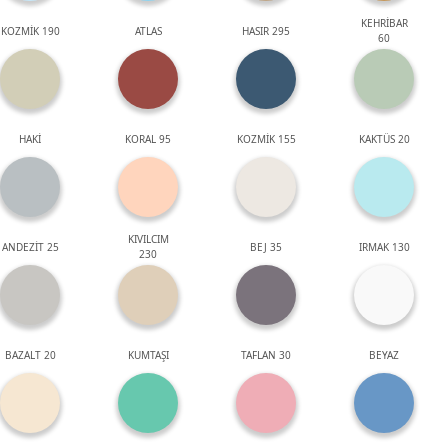
KEHRİBAR
KOZMİK 190
ATLAS
HASIR 295
60
HAKİ
KORAL 95
KOZMİK 155
KAKTÜS 20
KIVILCIM
ANDEZİT 25
BEJ 35
IRMAK 130
230
BAZALT 20
KUMTAŞI
TAFLAN 30
BEYAZ