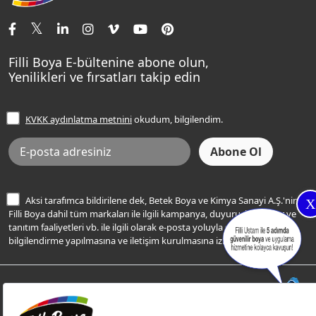
İletişim Bilgilerimiz
Tavan Boyaları
Renk Danışma
Momento Tek
Şampanya Rengi
Ev Bakım ve Hobi Boyaları
Filli Ustam
Sentomaxx Sentetik Boya
Haki Rengi
Yatak Odası Renkleri
Sıkça Sorulan Sorular
Sentomaxx İpeksi Mat
Filli Boya E-bültenine abone olun,
Açık Mavi Rengi
Yenilikleri ve fırsatları takip edin
Ücretsiz Yalıtım Keşif Hizmeti
Momento Life
Bej Rengi
İşlem Rehberi
Frezya Rengi
KVKK aydınlatma metnini
okudum, bilgilendim.
Bilgi Toplumu Hizmetleri
İnternet Sitesi Kullanım Koşulları
KVKK Talep Formu
KVKK Aydınlatma Metni
Aksi tarafımca bildirilene dek, Betek Boya ve Kimya Sanayi A.Ş.'nin
X
Filli Boya dahil tüm markaları ile ilgili kampanya, duyuru, hizmetler ve
tanıtım faaliyetleri vb. ile ilgili olarak e-posta yoluyla şahsıma
bilgilendirme yapılmasına ve iletişim kurulmasına izin veriyorum.
© Filli Boya 2026. Tüm Hakları Saklıdır.