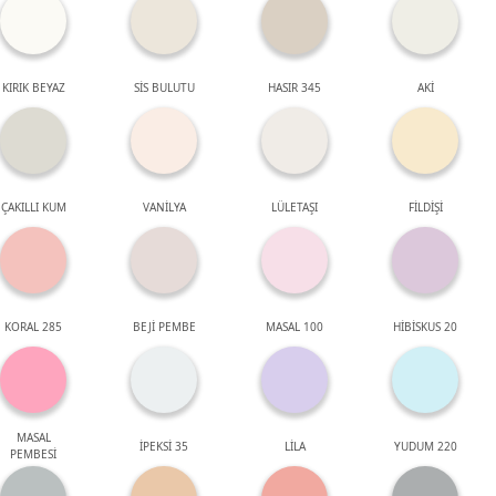
KIRIK BEYAZ
SİS BULUTU
HASIR 345
AKİ
ÇAKILLI KUM
VANİLYA
LÜLETAŞI
FİLDİŞİ
KORAL 285
BEJİ PEMBE
MASAL 100
HİBİSKUS 20
MASAL
İPEKSİ 35
LİLA
YUDUM 220
PEMBESİ