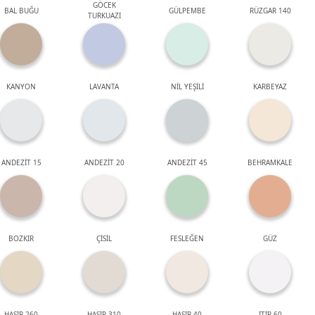
GÖCEK
BAL BUĞU
GÜLPEMBE
RÜZGAR 140
TURKUAZI
KANYON
LAVANTA
NİL YEŞİLİ
KARBEYAZ
ANDEZİT 15
ANDEZİT 20
ANDEZİT 45
BEHRAMKALE
BOZKIR
ÇİSİL
FESLEĞEN
GÜZ
HASIR 260
HASIR 310
HASIR 40
ITIR 60