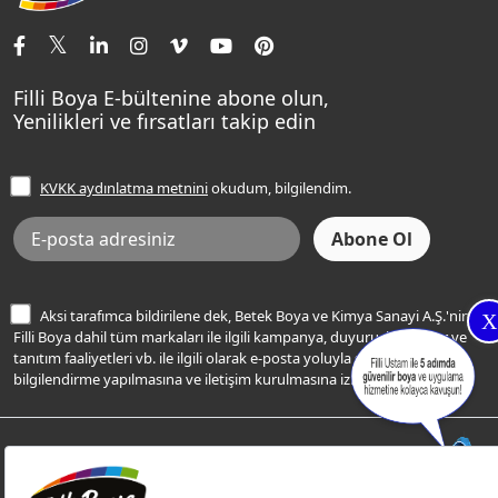
İletişim Bilgilerimiz
Tavan Boyaları
Renk Danışma
Momento Tek
Şampanya Rengi
Ev Bakım ve Hobi Boyaları
Filli Ustam
Sentomaxx Sentetik Boya
Haki Rengi
Yatak Odası Renkleri
Sıkça Sorulan Sorular
Sentomaxx İpeksi Mat
Filli Boya E-bültenine abone olun,
Açık Mavi Rengi
Yenilikleri ve fırsatları takip edin
Ücretsiz Yalıtım Keşif Hizmeti
Momento Life
Bej Rengi
İşlem Rehberi
Frezya Rengi
KVKK aydınlatma metnini
okudum, bilgilendim.
Bilgi Toplumu Hizmetleri
İnternet Sitesi Kullanım Koşulları
KVKK Talep Formu
KVKK Aydınlatma Metni
Aksi tarafımca bildirilene dek, Betek Boya ve Kimya Sanayi A.Ş.'nin
X
Filli Boya dahil tüm markaları ile ilgili kampanya, duyuru, hizmetler ve
tanıtım faaliyetleri vb. ile ilgili olarak e-posta yoluyla şahsıma
bilgilendirme yapılmasına ve iletişim kurulmasına izin veriyorum.
© Filli Boya 2026. Tüm Hakları Saklıdır.