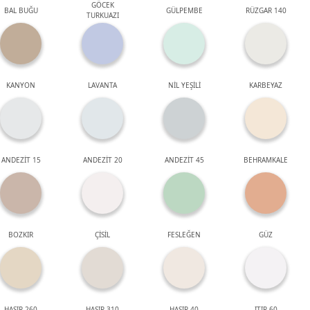
GÖCEK
BAL BUĞU
GÜLPEMBE
RÜZGAR 140
TURKUAZI
KANYON
LAVANTA
NİL YEŞİLİ
KARBEYAZ
ANDEZİT 15
ANDEZİT 20
ANDEZİT 45
BEHRAMKALE
BOZKIR
ÇİSİL
FESLEĞEN
GÜZ
HASIR 260
HASIR 310
HASIR 40
ITIR 60