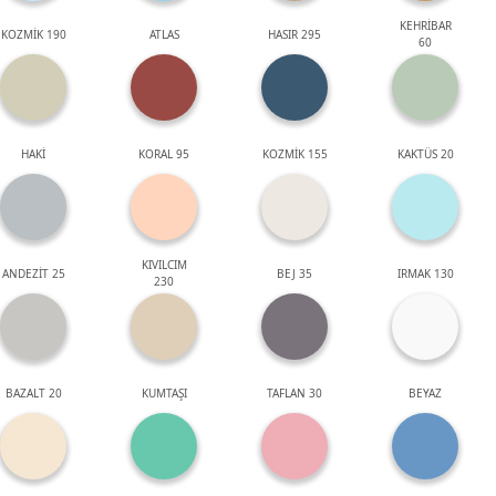
KEHRİBAR
KOZMİK 190
ATLAS
HASIR 295
60
HAKİ
KORAL 95
KOZMİK 155
KAKTÜS 20
KIVILCIM
ANDEZİT 25
BEJ 35
IRMAK 130
230
BAZALT 20
KUMTAŞI
TAFLAN 30
BEYAZ