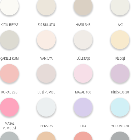
KIRIK BEYAZ
SİS BULUTU
HASIR 345
AKİ
ÇAKILLI KUM
VANİLYA
LÜLETAŞI
FİLDİŞİ
KORAL 285
BEJİ PEMBE
MASAL 100
HİBİSKUS 20
MASAL
İPEKSİ 35
LİLA
YUDUM 220
PEMBESİ