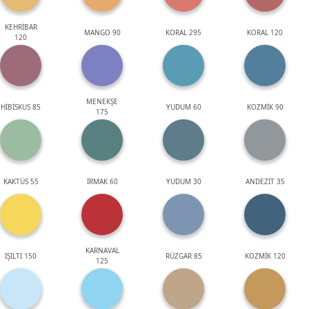
KEHRİBAR
MANGO 90
KORAL 295
KORAL 120
120
MENEKŞE
HİBİSKUS 85
YUDUM 60
KOZMİK 90
175
KAKTÜS 55
IRMAK 60
YUDUM 30
ANDEZİT 35
KARNAVAL
IŞILTI 150
RÜZGAR 85
KOZMİK 120
125